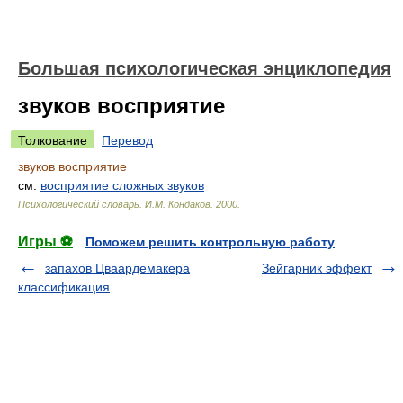
Большая психологическая энциклопедия
звуков восприятие
Толкование
Перевод
звуков восприятие
см.
восприятие сложных звуков
Психологический словарь
.
И.М. Кондаков
.
2000
.
Игры ⚽
Поможем решить контрольную работу
запахов Цваардемакера
Зейгарник эффект
классификация