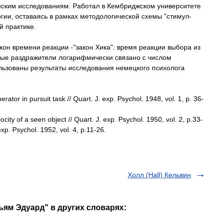
нским
исследованиям
.
Работал
в
Кембриджском
университете
огии
,
оставаясь
в
рамках
методологической
схемы
"
стимул
-
й
практике
.
кон
времени
реакции
-"
закон
Хика
"
:
время
реакции
выбора
из
ные
раздражители
логарифмически
связано
с
числом
льзованы
результаты
исследования
немецкого
психолога
perator
in
pursuit
task
//
Quart
.
J
.
exp
.
Psychol
.
1948
,
vol
.
1
,
p
.
36
-
locity
of
a
seen
object
//
Quart
.
J
.
exp
.
Psychol
.
1950
,
vol
.
2
,
p
.
33
-
exp
.
Psychol
.
1952
,
vol
.
4
,
p
.
11
-
26
.
Холл (Hаll) Кельвин
льям Эдуард" в других словарях: