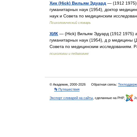
Хик (Hick) Вильям Эдуард
— (1912 1975) 
гуманитарных наук (1954), доктор медици
наук и Совета по медицинским исследов
Психологический словарь
ХИК
— (Hick) Вильям Эдуард (1912 1975) а
гуманитарных наук (1954), д р медицины (
Совета по медицинским исследованиям. 
психологии и педагогике
© Академик, 2000-2026
Обратная связь:
Техподдерж
👣 Путешествия
Экспорт словарей на сайты
, сделанные на PHP,
Jo