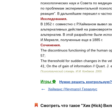
психологических
наук
и
Совета
по
медици
по
проблемам
экспериментальной
психол
реакция
".
В
дальнейшем
перешел
к
частно
Исследования
.
В
1952
г
.
совместно
с
Р
.
Хайманом
вывел
за
альтернативных
действий
на
равновероят
альтернатив
.
В
этой
разработке
были
испо
И
.
Меркеля
,
полученные
еще
в
1885
г
.
Сочинения
.
The
discontinuos
functioning
of
the
human
o
57
;
The
thereshold
for
sudden
changes
in
the
ve
41
;
On
the
of
gain
of
information
//
Quart
.
J
.
Психологический
словарь
.
И
.
М
.
Кондаков
.
2000
.
Игры ⚽
Нужно решить контрольную?
Хейманс (Heymans) Герардус
Смотреть что такое "Хик (Hick) Ви