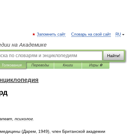
Запомнить сайт
Словарь на свой сайт
RU
едии на Академике
Найти!
Толкования
Переводы
Книги
Игры ⚽
энциклопедия
рд
апевт
,
психолог
.
медицины
(
Дарем
,
1949
),
член
Британской
академии