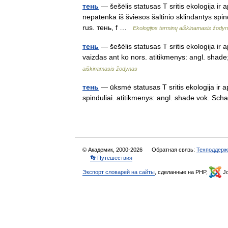
тень
— šešėlis statusas T sritis ekologija ir 
nepatenka iš šviesos šaltinio sklindantys spi
rus. тень, f …
Ekologijos terminų aiškinamasis žody
тень
— šešėlis statusas T sritis ekologija ir 
vaizdas ant ko nors. atitikmenys: angl. sha
aiškinamasis žodynas
тень
— ūksmė statusas T sritis ekologija ir ap
spinduliai. atitikmenys: angl. shade vok. Sch
© Академик, 2000-2026
Обратная связь:
Техподдерж
👣 Путешествия
Экспорт словарей на сайты
, сделанные на PHP,
Jo