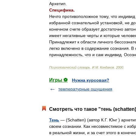
Архетип
.
Специфика
.
Нечто
противоположное
тому
,
что
индивид
избранной
сознательной
установкой
,
не
до
конечном
счете
образует
достаточно
авто
имеет
негативные
черты
и
которые
челове
Принадлежит
к
области
личного
бессознат
легко
включено
в
содержание
сознания
.
В
принадлежность
,
что
и
сам
индивид
.
Осозн
Психологический
словарь
.
И
.
М
.
Кондаков
.
2000
.
Игры ⚽
Нужна курсовая?
температурные ощущения
Смотреть что такое "тень (schatten
Тень
— (Schatten) (автор К.Г. Юнг ) архет
своем сознании. Как несовместимое с изб
в реальной жизни, и за счет этого в кон