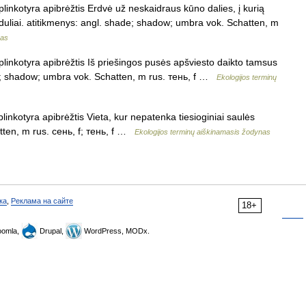
aplinkotyra apibrėžtis Erdvė už neskaidraus kūno dalies, į kurią
nduliai. atitikmenys: angl. shade; shadow; umbra vok. Schatten, m
nas
aplinkotyra apibrėžtis Iš priešingos pusės apšviesto daikto tamsus
de; shadow; umbra vok. Schatten, m rus. тень, f …
Ekologijos terminų
linkotyra apibrėžtis Vieta, kur nepatenka tiesioginiai saulės
atten, m rus. сень, f; тень, f …
Ekologijos terminų aiškinamasis žodynas
ка
,
Реклама на сайте
18+
omla,
Drupal,
WordPress, MODx.