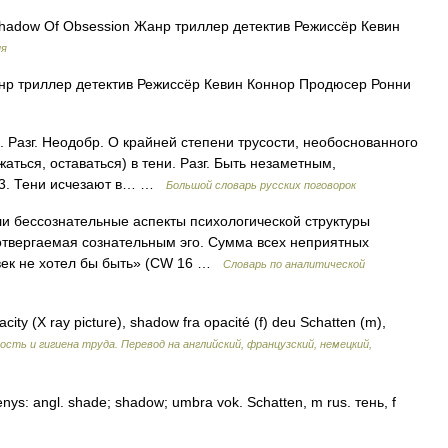
adow Of Obsession Жанр триллер детектив Режиссёр Кевин
ия
р триллер детектив Режиссёр Кевин Коннор Продюсер Ронни
 Разг. Неодобр. О крайней степени трусости, необоснованного
жаться, оставаться) в тени. Разг. Быть незаметным,
3. Тени исчезают в… …
Большой словарь русских поговорок
и бессознательные аспекты психологической структуры
 отвергаемая сознательным эго. Сумма всех неприятных
ловек не хотел бы быть» (CW 16 …
Словарь по аналитической
ity (X ray picture), shadow fra opacité (f) deu Schatten (m),
ость и гигиена труда. Перевод на английский, французский, немецкий,
kmenys: angl. shade; shadow; umbra vok. Schatten, m rus. тень, f