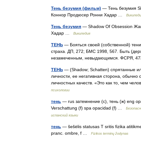
Тень безумия (фильм)
— Тень безумия Sh
Коннор Продюсер Ронни Хадар …
Википед
Тень безумия
— Shadow Of Obsession Жан
Хадар …
Википедия
ТЕНЬ
— Бояться своей (собственной) тени.
страха. ДП, 272; БМС 1998, 567. Быть (дер
незамеченным, невыдающимся. ФСРЯ, 47
ТЕНЬ
— (Shadow; Schatten) спрятанные ил
личности, ее негативная сторона, обычно
личностных качеств. «Это как то, чем че
психологии
тень
— rus затемнение (с), тень (ж) eng opac
Verschattung (f) spa opacidad (f) …
Безопасн
испанский языки
тень
— šešėlis statusas T sritis fizika atiti
pranc. ombre, f …
Fizikos terminų žodynas