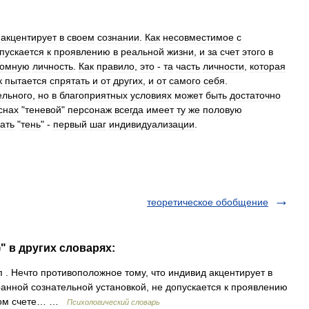
акцентирует
в
своем
сознании
.
Как
несовместимое
с
пускается
к
проявлению
в
реальной
жизни
,
и
за
счет
этого
в
номную
личность
.
Как
правило
,
это
-
та
часть
личности
,
которая
к
пытается
спрятать
и
от
других
,
и
от
самого
себя
.
ельного
,
но
в
благоприятных
условиях
может
быть
достаточно
снах
"
теневой
"
персонаж
всегда
имеет
ту
же
половую
ать
"
тень
" -
первый
шаг
индивидуализации
.
теоретическое обобщение
)" в других словарях:
ип . Нечто противоположное тому, что индивид акцентирует в
ранной сознательной установкой, не допускается к проявлению
ечном счете… …
Психологический словарь