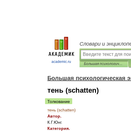
Словари и энциклоп
academic.ru
Большая психологическая энциклопедия
Большая психологическая 
тень (schatten)
Толкование
тень
(
schatten
)
Автор
.
К
.
Г
.
Юнг
.
Категория
.