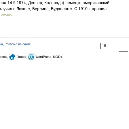
ена 14.9.1974, Денвер, Колорадо) немецко американский
лучил в Лозане, Берлине, Будапеште. С 1910 г. прошел
 словарь
ка
,
Реклама на сайте
18+
omla,
Drupal,
WordPress, MODx.