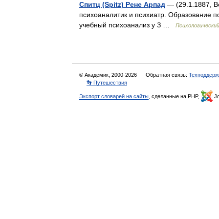
Спитц (Spitz) Рене Арпад
— (29.1.1887, В
психоаналитик и психиатр. Образование по
учебный психоанализ у З …
Психологический
© Академик, 2000-2026
Обратная связь:
Техподдерж
👣 Путешествия
Экспорт словарей на сайты
, сделанные на PHP,
Jo