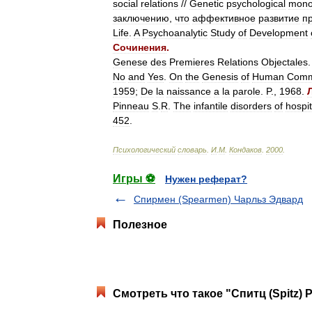
social
relations
//
Genetic
psychological
mono
заключению
,
что
аффективное
развитие
п
Life
.
A
Psychoanalytic
Study
of
Development
Сочинения
.
Genese
des
Premieres
Relations
Objectales
No
and
Yes
.
On
the
Genesis
of
Human
Comm
1959
;
De
la
naissance
a
la
parole
.
P
.,
1968
.
Pinneau
S
.
R
.
The
infantile
disorders
of
hospi
452
.
Психологический
словарь
.
И
.
М
.
Кондаков
.
2000
.
Игры ⚽
Нужен реферат?
Спирмен (Spearmen) Чарльз Эдвард
Полезное
Смотреть что такое "Спитц (Spitz) 