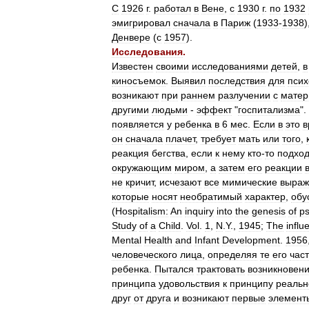
С
1926
г
.
работал
в
Вене
,
с
1930
г
.
по
1932
эмигрировал
сначала
в
Париж
(
1933
-
1938
)
Денвере
(
с
1957
).
Исследования
.
Известен
своими
исследованиями
детей
,
в
киносъемок
.
Выявил
последствия
для
псих
возникают
при
раннем
разлучении
с
мате
другими
людьми
-
эффект
"
госпитализма
".
появляется
у
ребенка
в
6
мес
.
Если
в
это
в
он
сначала
плачет
,
требует
мать
или
того
,
реакция
бегства
,
если
к
нему
кто
-
то
подход
окружающим
миром
,
а
затем
его
реакции
не
кричит
,
исчезают
все
мимические
выраж
которые
носят
необратимый
характер
,
обу
(
Hospitalism:
An
inquiry
into
the
genesis
of
ps
Study
of
a
Child
.
Vol
.
1
,
N
.
Y
.,
1945
;
The
influ
Mental
Health
and
Infant
Development
.
1956
человеческого
лица
,
определяя
те
его
час
ребенка
.
Пытался
трактовать
возникновен
принципа
удовольствия
к
принципу
реальн
друг
от
друга
и
возникают
первые
элемент