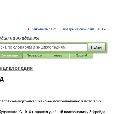
Запомнить сайт
Словарь на свой сайт
RU
едии на Академике
Найти!
Толкования
Переводы
Книги
Игры ⚽
энциклопедия
ад
радо
) -
немецко
-
американский
психоаналитик
и
психиатр
.
Будапеште
.
С
1910
г
.
прошел
учебный
психоанализ
у
З
.
Фрейда
.