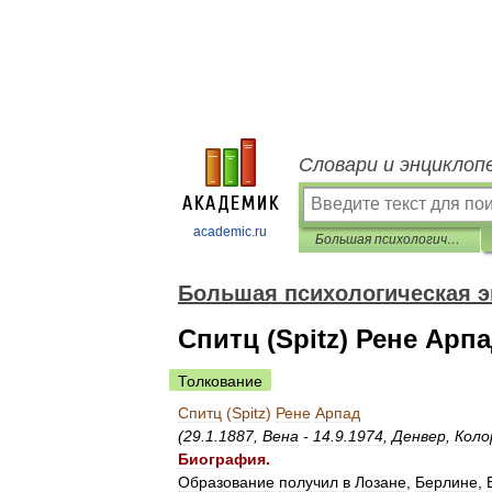
Словари и энциклоп
academic.ru
Большая психологическая энциклопедия
Большая психологическая 
Спитц (Spitz) Рене Арп
Толкование
Спитц
(
Spitz
)
Рене
Арпад
(
29
.
1
.
1887
,
Вена
-
14
.
9
.
1974
,
Денвер
,
Коло
Биография
.
Образование
получил
в
Лозане
,
Берлине
,