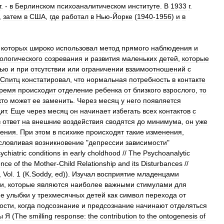
г
. -
в
Берлинском
психоаналитическом
институте
.
В
1933
г
.
,
затем
в
США
,
где
работал
в
Нью
-
Йорке
(
1940
-
1956
)
и
в
которых
широко
использовал
метод
прямого
наблюдения
и
ологического
созревания
и
развития
маленьких
детей
,
которые
рью
и
при
отсутствии
или
ограничении
взаимоотношений
с
Спитц
констатировал
,
что
нормальная
потребность
в
контакте
ремя
происходит
отделение
ребенка
от
близкого
взрослого
,
то
кто
может
ее
заменить
.
Через
месяц
у
него
появляется
ит
.
Еще
через
месяц
он
начинает
избегать
всех
контактов
с
в
ответ
на
внешние
воздействия
сводятся
до
минимума
,
он
уже
ения
.
При
этом
в
психике
происходят
такие
изменения
,
словливая
возникновение
"
депрессии
зависимости
"
ychiatric
conditions
in
early
choldhood
//
The
Psychoanalytic
ence
of
the
Mother
-
Child
Relationship
and
its
Disturbances
//
,
Vol
.
1
(
K
.
Soddy
,
ed
)).
Изучал
восприятие
младенцами
ти
,
которые
являются
наиболее
важными
стимулами
для
ие
улыбки
у
трехмесячных
детей
как
символ
перехода
от
ости
,
когда
подсознание
и
предсознание
начинают
отделяться
ы
Я
(
The
smilling
response:
the
contribution
to
the
ontogenesis
of