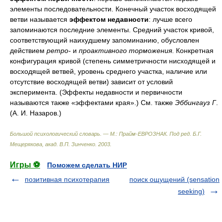
элементы последовательности. Конечный участок восходящей
ветви называется
эффектом недавности
: лучше всего
запоминаются последние элементы. Средний участок кривой,
соответствующий наихудшему запоминанию, обусловлен
действием
ретро-
и
проактивного торможения
. Конкретная
конфигурация кривой (степень симметричности нисходящей и
восходящей ветвей, уровень среднего участка, наличие или
отсутствие восходящей ветви) зависит от условий
эксперимента. (Эффекты недавности и первичности
называются также «эффектами края».) См. также
Эббингауз Г
.
(А. И. Назаров.)
Большой психологический словарь. — М.: Прайм-ЕВРОЗНАК
.
Под ред. Б.Г.
Мещерякова, акад. В.П. Зинченко
.
2003
.
Игры ⚽
Поможем сделать НИР
позитивная психотерапия
поиск ощущений (sensation
seeking)