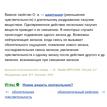
Важное свойство О. а. —
адаптация
(уменьшение
чувствительности) к длительному раздражению пахучим
веществом. Одновременное действие нескольких пахучих
веществ приводит к их смешению. В некоторых случаях
происходит подавление одного запаха др. Возможны
нейтрализация запахов, когда смесь не вызывает
обонятельного ощущения; появление нового запаха;
последовательная смена запахов; увеличение
чувствительности к одному запаху после действия другого и др.
явления, возникающие при смешении запахов.
Большой психологический словарь. — М.: Прайм-ЕВРОЗНАК
.
Под ред. Б.Г.
Мещерякова, акад. В.П. Зинченко
.
2003
.
Игры ⚽
Нужно решить контрольную?
обонятельная
оборонительный рефлекс
чувствительность