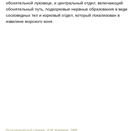
обонятельной луковице, и центральный отдел, включающий
обонятельный путь, подкорковые нервные образования в виде
сосковидных тел и корковый отдел, который локализован в
извилине морского коня.
Психологический словарь
.
И.М. Кондаков
.
2000
.