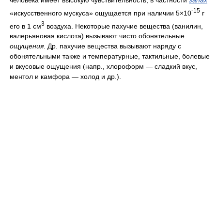
человека имеет высокую чувствительность, в частности
запах
-15
«искусственного мускуса» ощущается при наличии 5×10
г
3
его в 1 см
воздуха. Некоторые пахучие вещества (ванилин,
валерьяновая кислота) вызывают чисто обонятельные
ощущения
. Др. пахучие вещества вызывают наряду с
обонятельными также и температурные, тактильные, болевые
и вкусовые ощущения (напр., хлороформ — сладкий вкус,
ментол и камфора — холод и др.).