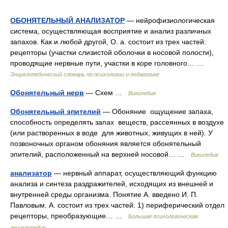
ОБОНЯТЕЛЬНЫЙ АНАЛИЗАТОР
— нейрофизиологическая
система, осуществляющая восприятие и анализ различных
запахов. Как и любой другой, О. а. состоит из трех частей:
рецепторы (участки слизистой оболочки в носовой полости),
проводящие нервные пути, участки в коре головного… …
Энциклопедический словарь по психологии и педагогике
Обонятельный нерв
— Схем …
Википедия
Обонятельный эпителий
— Обоняние ощущение запаха,
способность определять запах веществ, рассеянных в воздухе
(или растворенных в воде для животных, живущих в ней). У
позвоночных органом обоняния является обонятельный
эпителий, расположенный на верхней носовой… …
Википедия
анализатор
— нервный аппарат, осуществляющий функцию
анализа и синтеза раздражителей, исходящих из внешней и
внутренней среды организма. Понятие А. введено И. П.
Павловым. А. состоит из трех частей: 1) периферический отдел
рецепторы, преобразующие… …
Большая психологическая
энциклопедия