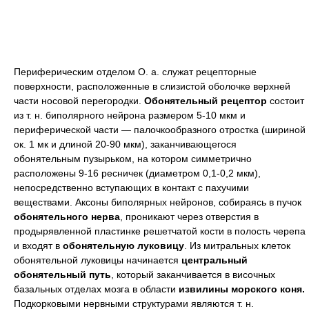
Периферическим отделом О. а. служат рецепторные
поверхности, расположенные в слизистой оболочке верхней
части носовой перегородки.
Обонятельный рецептор
состоит
из т. н. биполярного нейрона размером 5-10 мкм и
периферической части — палочкообразного отростка (шириной
ок. 1 мк и длиной 20-90 мкм), заканчивающегося
обонятельным пузырьком, на котором симметрично
расположены 9-16 ресничек (диаметром 0,1-0,2 мкм),
непосредственно вступающих в контакт с пахучими
веществами. Аксоны биполярных нейронов, собираясь в пучок
обонятельного нерва
, проникают через отверстия в
продырявленной пластинке решетчатой кости в полость черепа
и входят в
обонятельную луковицу
. Из митральных клеток
обонятельной луковицы начинается
центральный
обонятельный путь
, который заканчивается в височных
базальных отделах мозга в области
извилины морского коня.
Подкорковыми нервными структурами являются т. н.