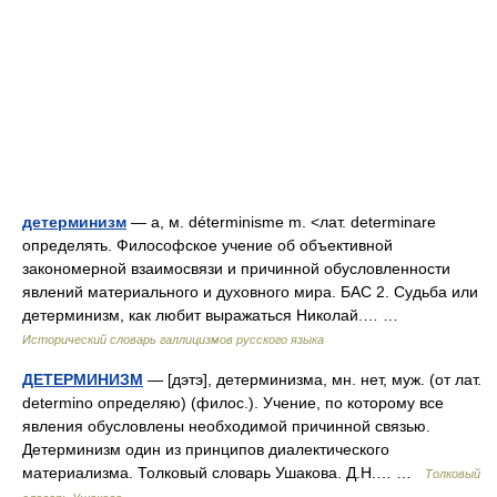
детерминизм
— а, м. déterminisme m. <лат. determinare
определять. Философское учение об объективной
закономерной взаимосвязи и причинной обусловленности
явлений материального и духовного мира. БАС 2. Судьба или
детерминизм, как любит выражаться Николай.… …
Исторический словарь галлицизмов русского языка
ДЕТЕРМИНИЗМ
— [дэтэ], детерминизма, мн. нет, муж. (от лат.
determino определяю) (филос.). Учение, по которому все
явления обусловлены необходимой причинной связью.
Детерминизм один из принципов диалектического
материализма. Толковый словарь Ушакова. Д.Н.… …
Толковый