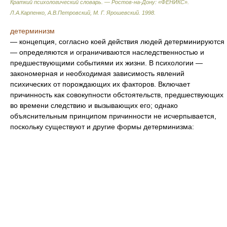
Краткий психологический словарь. — Ростов-на-Дону: «ФЕНИКС»
.
Л.А.Карпенко, А.В.Петровский, М. Г. Ярошевский
.
1998
.
детерминизм
— концепция, согласно коей действия людей детерминируются
— определяются и ограничиваются наследственностью и
предшествующими событиями их жизни. В психологии —
закономерная и необходимая зависимость явлений
психических от порождающих их факторов. Включает
причинность как совокупности обстоятельств, предшествующих
во времени следствию и вызывающих его; однако
объяснительным принципом причинности не исчерпывается,
поскольку существуют и другие формы детерминизма: