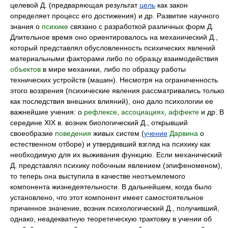
целевой Д. (предваряющая результат
цель
как закон
определяет процесс его достижения) и др. Развитие научного
знания о
психике
связано с разработкой различных форм Д.
Длительное время оно ориентировалось на механический Д.,
который представлял обусловленность психических явлений
материальными факторами либо по образцу взаимодействия
объектов
в мире механики, либо по образцу работы
технических устройств (машин). Несмотря на ограниченность
этого воззрения (психические явления рассматривались только
как последствия внешних влияний), оно дало психологии ее
важнейшие учения: о
рефлексе
,
ассоциациях
,
аффекте
и др. В
середине XIX в. возник биологический Д., открывший
своеобразие
поведения
живых систем (
учение
Дарвина
о
естественном отборе) и утвердивший взгляд на психику как
необходимую для их выживания функцию. Если механический
Д. представлял психику побочным явлением (эпифеноменом),
то теперь она выступила в качестве неотъемлемого
компонента жизнедеятельности. В дальнейшем, когда было
установлено, что этот компонент имеет самостоятельное
причинное значение, возник психологический Д., получивший,
однако, неадекватную теоретическую трактовку в учении об