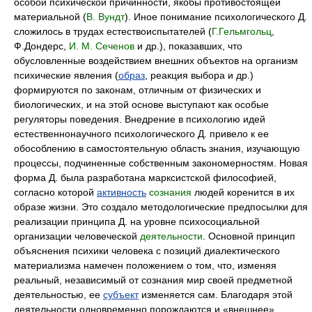
особой психической причинности, якобы противостоящей
материальной (
В. Вундт
). Иное понимание психологического Д.
сложилось в трудах естествоиспытателей (
Г.Гельмгольц
,
Ф.Дондерс,
И. М. Сеченов
и др.), показавших, что
обусловленные воздействием внешних объектов на организм
психические явления (
образ
, реакция выбора и др.)
формируются по законам, отличным от физических и
биологических, и на этой основе выступают как особые
регуляторы поведения. Внедрение в психологию идей
естественнонаучного психологического Д. привело к ее
обособлению в самостоятельную область знания, изучающую
процессы, подчиненные собственным закономерностям. Новая
форма Д. была разработана марксистской философией,
согласно которой
активность
сознания
людей коренится в их
образе жизни. Это создало методологические предпосылки для
реализации принципа Д. на уровне психосоциальной
организации человеческой
деятельности
. Основной принцип
объяснения психики человека с позиций диалектического
материализма намечен положением о том, что, изменяя
реальный, независимый от сознания мир своей предметной
деятельностью, ее
субъект
изменяется сам. Благодаря этой
деятельности одновременно порождаются и «внешнее»