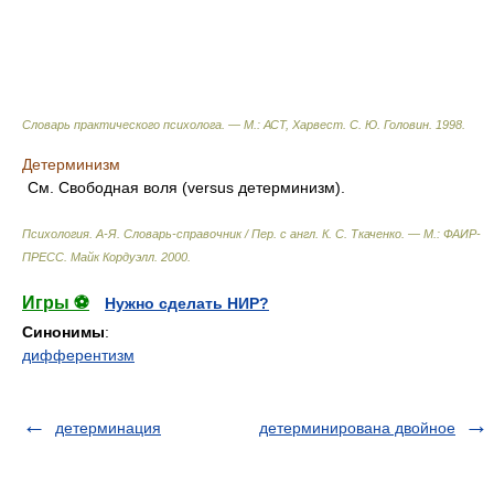
Словарь практического психолога. — М.: АСТ, Харвест
.
С. Ю. Головин
.
1998
.
Детерминизм
См. Свободная воля (versus детерминизм).
Психология. А-Я. Словарь-справочник / Пер. с англ. К. С. Ткаченко. — М.: ФАИР-
ПРЕСС
.
Майк Кордуэлл
.
2000
.
Игры ⚽
Нужно сделать НИР?
Синонимы
:
дифферентизм
детерминация
детерминирована двойное