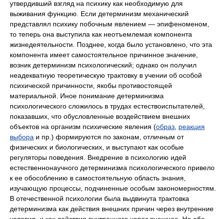
утвердивший взгляд на психику как необходимую для
выживания функцию. Если детерминизм механический
представлял психику побочным явлением — эпифеноменом,
то теперь она выступила как неотъемлемая компонента
жизнедеятельности. Позднее, когда было установлено, что эта
компонента имеет самостоятельное причинное значение,
возник детерминизм психологический; однако он получил
неадекватную теоретическую трактовку в учении об особой
психической причинности, якобы противостоящей
материальной. Иное понимание детерминизма
психологического сложилось в трудах естествоиспытателей,
показавших, что обусловленные воздействием внешних
объектов на организм психические явления (
образ
,
реакция
выбора
и пр.) формируются по законам, отличным от
физических и биологических, и выступают как особые
регуляторы поведения. Внедрение в психологию идей
естественнонаучного детерминизма психологического привело
к ее обособлению в самостоятельную область знания,
изучающую процессы, подчиненные особым закономерностям.
В отечественной психологии была выдвинута трактовка
детерминизма как действия внешних причин через внутренние