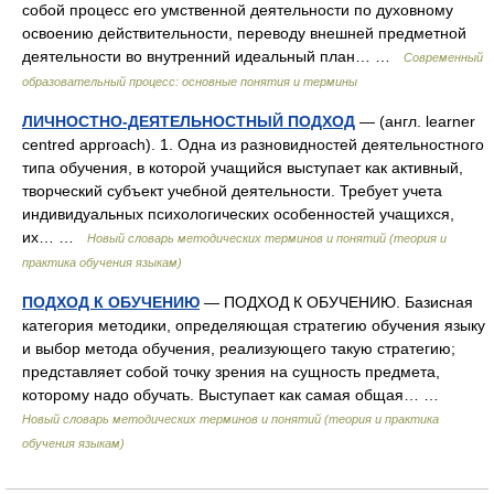
собой про­цесс его умственной деятельности по духовному
освоению действи­тельности, переводу внешней предметной
деятельности во внутренний идеальный план… …
Современный
образовательный процесс: основные понятия и термины
ЛИЧНОСТНО-ДЕЯТЕЛЬНОСТНЫЙ ПОДХОД
— (англ. learner
centred approach). 1. Одна из разновидностей деятельностного
типа обучения, в которой учащийся выступает как активный,
творческий субъект учебной деятельности. Требует учета
индивидуальных психологических особенностей учащихся,
их… …
Новый словарь методических терминов и понятий (теория и
практика обучения языкам)
ПОДХОД К ОБУЧЕНИЮ
— ПОДХОД К ОБУЧЕНИЮ. Базисная
категория методики, определяющая стратегию обучения языку
и выбор метода обучения, реализующего такую стратегию;
представляет собой точку зрения на сущность предмета,
которому надо обучать. Выступает как самая общая… …
Новый словарь методических терминов и понятий (теория и практика
обучения языкам)