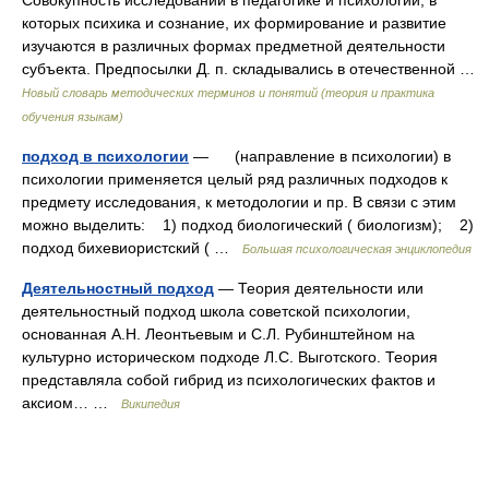
Совокупность исследований в педагогике и психологии, в
которых психика и сознание, их формирование и развитие
изучаются в различных формах предметной деятельности
субъекта. Предпосылки Д. п. складывались в отечественной …
Новый словарь методических терминов и понятий (теория и практика
обучения языкам)
подход в психологии
— (направление в психологии) в
психологии применяется целый ряд различных подходов к
предмету исследования, к методологии и пр. В связи с этим
можно выделить: 1) подход биологический ( биологизм); 2)
подход бихевиористский ( …
Большая психологическая энциклопедия
Деятельностный подход
— Теория деятельности или
деятельностный подход школа советской психологии,
основанная А.Н. Леонтьевым и С.Л. Рубинштейном на
культурно историческом подходе Л.С. Выготского. Теория
представляла собой гибрид из психологических фактов и
аксиом… …
Википедия