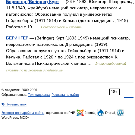
Берингер (Beringer) Курт
— (24.6.1893, Юлингер, Шварцвальд
11.8.1949, Фрейбург) немецкий психиатр, невропатолог и
патопсихолог. Образование получил в университетах
Гейдельберга (1911 1914) и Кельна (доктор медицины, 1919).
Работал с 19 …
Психологический словарь
БЕРИНГЕР
— (Beringer) Курт (1893 1949) немецкий психиатр,
невропатологи патопсихолог. Д р медицины (1919).
Образование получил в ун тах Гейдельбер га (1911 1914) и
Кельна. Работал с 1920 г. по 1924 г. под руководством К.
Вильманнса в Психиатрической клинике …
Энциклопедический
словарь по психологии и педагогике
© Академик, 2000-2026
18+
Обратная связь:
Техподдержка
,
Реклама на сайте
👣 Путешествия
Экспорт словарей на сайты
, сделанные на PHP,
Joomla,
Drupal,
WordPress, MODx.