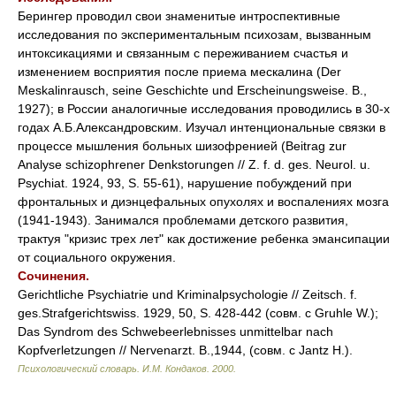
Берингер проводил свои знаменитые интроспективные
исследования по экспериментальным психозам, вызванным
интоксикациями и связанным с переживанием счастья и
изменением восприятия после приема мескалина (Der
Meskalinrausch, seine Geschichte und Erscheinungsweise. B.,
1927); в России аналогичные исследования проводились в 30-х
годах А.Б.Александровским. Изучал интенциональные связки в
процессе мышления больных шизофренией (Beitrag zur
Analyse schizophrener Denkstorungen // Z. f. d. ges. Neurol. u.
Psychiat. 1924, 93, S. 55-61), нарушение побуждений при
фронтальных и диэнцефальных опухолях и воспалениях мозга
(1941-1943). Занимался проблемами детского развития,
трактуя "кризис трех лет" как достижение ребенка эмансипации
от социального окружения.
Сочинения.
Gerichtliche Psychiatrie und Kriminalpsychologie // Zeitsch. f.
ges.Strafgerichtswiss. 1929, 50, S. 428-442 (совм. с Gruhle W.);
Das Syndrom des Schwebeerlebnisses unmittelbar nach
Kopfverletzungen // Nervenarzt. B.,1944, (совм. с Jantz H.).
Психологический словарь
.
И.М. Кондаков
.
2000
.