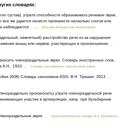
ругих словарях:
thron сустав), утрата способности образовывать речевые звуки;
 все же удается нечисто произнести несколько слогов или
 этом наблюдаются… …
Большая медицинская энциклопедия
аздельный, невнятный) расстройство речи из за нарушения
оражения мышц или нервов, участвующих в произношении …
зносить членораздельные звуки. Словарь иностранных слов,
ов А.Н., 1910 …
Словарь иностранных слов русского языка
фобия (608) Словарь синонимов ASIS. В.Н. Тришин. 2013 …
o членораздельно произносить) утрата членораздельной речи
ринимающих участие в артикуляции, напр. при бульбарном
членораздельные звуки …
Энциклопедический словарь Ф.А. Брокгауза и