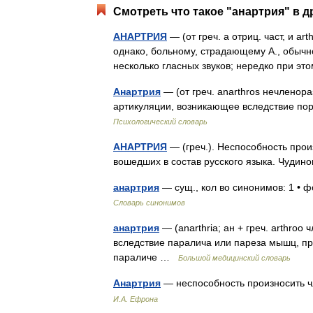
Смотреть что такое "анартрия" в д
АНАРТРИЯ
— (от греч. а отриц. част, и ar
однако, больному, страдающему А., обычно
несколько гласных звуков; нередко при
Анартрия
— (от греч. anarthros нечленор
артикуляции, возникающее вследствие п
Психологический словарь
АНАРТРИЯ
— (греч.). Неспособность прои
вошедших в состав русского языка. Чудин
анартрия
— сущ., кол во синонимов: 1 • 
Словарь синонимов
анартрия
— (anarthria; ан + греч. arthro
вследствие паралича или пареза мышц, п
параличе …
Большой медицинский словарь
Анартрия
— неспособность произносить 
И.А. Ефрона