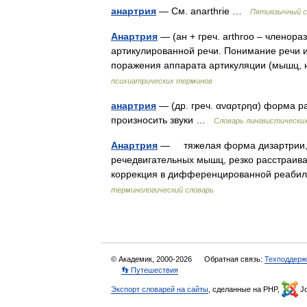
анартрия
— См. anarthrie …
Пятиязычный с
Анартрия
— (ан + греч. arthroo – членор
артикулированной речи. Понимание речи и
поражения аппарата артикуляции (мышц,
психиатрических терминов
анартрия
— (др. греч. αναρτρηα) форма р
произносить звуки …
Словарь лингвистических
Анартрия
— тяжелая форма дизартрии, к
речедвигательных мышц, резко расстраив
коррекция в дифференцированной реаби
терминологический словарь
© Академик, 2000-2026
Обратная связь:
Техподдерж
👣 Путешествия
Экспорт словарей на сайты
, сделанные на PHP,
Jo