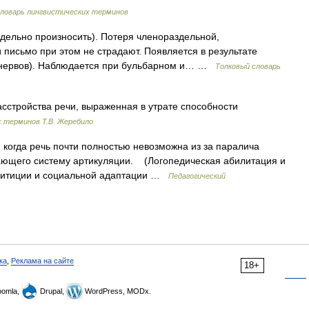
ловарь лингвистических терминов
аздельно произносить). Потеря членораздельной,
 письмо при этом не страдают. Появляется в результате
 нервов). Наблюдается при бульбарном и… …
Толковый словарь
асстройства речи, выраженная в утрате способности
 терминов Т.В. Жеребило
огда речь почти полностью невозможна из за паралича
ающего систему артикуляции. (Логопедическая абилитация и
литиции и социальной адаптации …
Педагогический
ка
,
Реклама на сайте
18+
omla,
Drupal,
WordPress, MODx.