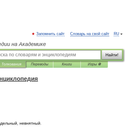
Запомнить сайт
Словарь на свой сайт
RU
едии на Академике
Найти!
Толкования
Переводы
Книги
Игры ⚽
энциклопедия
здельный
,
невнятный
.