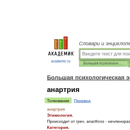
Словари и энциклоп
academic.ru
Большая психологическая энциклопедия
Большая психологическая 
анартрия
Толкование
Перевод
анартрия
Этимология
.
Происходит
от
греч
.
anarthros
-
нечленора
Категория
.