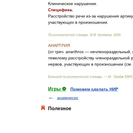
Клиническое
нарушение
.
Специфика
.
Расстройство
речи
из
-
за
нарушения
артик
участвующих
в
произношении
.
Психологический
словарь
.
И
.
М
.
Кондаков
.
2000
.
АНАРТРИЯ
(
от
греч
.
anarthros
—
нечленораздельный
,
тяжелому
расстройству
членораздельной
нервов
,
участвующих
в
произношении
(
см
.
Большой
психологический
словарь
. —
М
.
:
Прайм
-
ЕВР
Игры ⚽
Поможем сделать НИР
анамнесис
Полезное