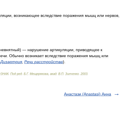
уляции
,
возникающее
вследствие
поражения
мышц
или
нервов
,
невнятный
) —
нарушение
артикуляции
,
приводящее
к
речи
.
Обычно
возникает
вследствие
поражения
мышц
или
Дизартрия
,
Речи
расстройства
).
ОЗНАК
.
Под
ред
.
Б
.
Г
.
Мещерякова
,
акад
.
В
.
П
.
Зинченко
.
2003
.
Анастази (Anastasi) Анна