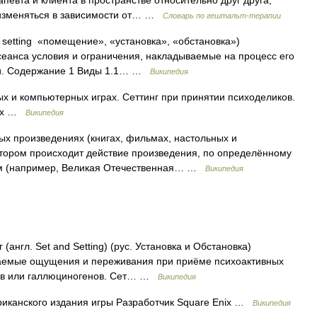
певта и клиента в пространстве относительно друг друга,
т изменяться в зависимости от… …
Словарь по гештальт-терапии
. setting «помещение», «установка», «обстановка»)
еанса условия и ограничения, накладываемые на процесс его
пии. Содержание 1 Виды 1.1… …
Википедия
х и компьютерных играх. Сеттинг при принятии психоделиков.
иях …
Википедия
ых произведениях (книгах, фильмах, настольных и
отором происходит действие произведения, по определённому
ным (например, Великая Отечественная… …
Википедия
англ. Set and Setting) (рус. Установка и Обстановка)
чаемые ощущения и переживания при приёме психоактивных
ков или галлюциногенов. Сет… …
Википедия
канского издания игры Разработчик Square Enix …
Википедия