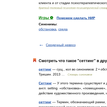
клиента
и
от
стадии
психотерапевтическог
Краткий
толковый
психолого
-
психиатрический
слова
Игры ⚽
Поможем сделать НИР
Синонимы
:
обстановка
,
среда
Сердечный невроз
Смотреть что такое "сеттинг" в др
сеттинг
— сущ., кол во синонимов: 2 • обс
Тришин. 2013 …
Словарь синонимов
Сеттинг
— У этого термина существуют и др
англ. setting «обстановка», «помещение»,
действие художественного произведения
сеттинг
— Термин, обозначающий рамки, м