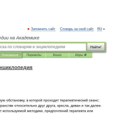
Запомнить сайт
Словарь на свой сайт
RU
едии на Академике
Найти!
Толкования
Переводы
Книги
Игры ⚽
энциклопедия
ную
обстановку
,
в
которой
проходит
терапевтический
сеанс:
транстве
относительно
друг
друга
,
кресла
,
диван
и
так
далее
.
т
используемой
методики
,
предпочтений
терапевта
или