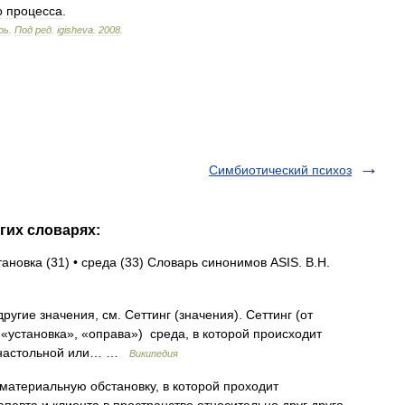
о
процесса
.
рь
.
Под
ред
.
igisheva
.
2008
.
Симбиотический психоз
угих словарях:
тановка (31) • среда (33) Словарь синонимов ASIS. В.Н.
угие значения, см. Сеттинг (значения). Сеттинг (от
 «установка», «оправа») среда, в которой происходит
, настольной или… …
Википедия
атериальную обстановку, в которой проходит