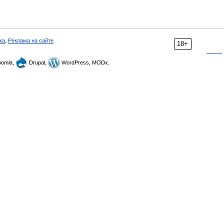
ка
,
Реклама на сайте
18+
omla,
Drupal,
WordPress, MODx.