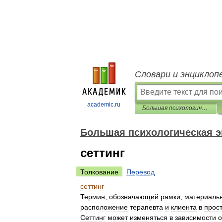
Словари и энциклоп
academic.ru
Большая психологическая энциклопедия
Большая психологическая 
сеттинг
Толкование
Перевод
сеттинг
Термин
,
обозначающий
рамки
,
материаль
расположение
терапевта
и
клиента
в
прос
Сеттинг
может
изменяться
в
зависимости
о