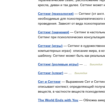
терапевтический сеанс: расположение тера
кресла, диван и так далее. Сеттинг може
Сеттинг (психология)
— Сеттинг (от англ
необходимые для психотерапевтического с
проведения. Зависят от вида психотера
Сеттинг (значения)
— Сеттинг в настольны
Сеттинг при психологических консультац
Сеттинг (игры)
— Сеттинг в художественн
компьютерных играх) описание мира, в к
шаблону. Сеттинг может быть как реаль
Сеттинг (ролевые игры)
— …
Википедия
Сеттинг (сленг)
— …
Википедия
Сет и Сеттинг
— Выражение Сет и Сеттинг (
описывает контекст, определяющий полу
веществ, в частности веществ психодели
The World Ends with You
— Обложка амери