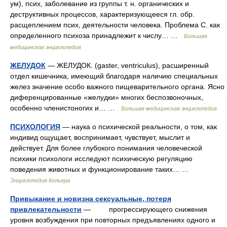
ум), псих, заболевание из группы т. н. органических и
деструктивных процессов, характеризующееся гл. обр.
расщеплением псих, деятельности человека. Проблема С. как
определенного психоза принадлежит к числу… …
Большая
медицинская энциклопедия
ЖЕЛУДОК
— ЖЕЛУДОК. (gaster, ventriculus), расширенный
отдел кишечника, имеющий благодаря наличию специальных
желез значение особо важного пищеварительного органа. Ясно
диференцированные «желудки» многих беспозвоночных,
особенно членистоногих и… …
Большая медицинская энциклопедия
ПСИХОЛОГИЯ
— наука о психической реальности, о том, как
индивид ощущает, воспринимает, чувствует, мыслит и
действует. Для более глубокого понимания человеческой
психики психологи исследуют психическую регуляцию
поведения животных и функционирование таких… …
Энциклопедия Кольера
Привыкание и новизна сексуальные, потеря
привлекательности
— прогрессирующего снижения
уровня возбуждения при повторных предъявлениях одного и