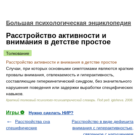
Большая психологическая энциклопедия
Расстройство активности и
внимания в детстве простое
Толкование
Расстройство активности и внимания в детстве простое
Случаи, при которых основными симптомами являются краткие
провалы внимания, отвлекаемость и гиперактивность,
составляющие гиперкинетический синдром, без значительного
нарушения поведения или задержки выработки специфических
навыков.
Краткий толковый психолого-психиатрический словарь
.
Под ред. igisheva
.
2008
.
Игры ⚽
Нужно сделать НИР?
Расстройства сна
Расстройство в виде дефицита
специфические
внимания с гиперактивностью,
связанное с нарушением