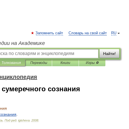
Запомнить сайт
Словарь на свой сайт
RU
едии на Академике
Найти!
Толкования
Переводы
Книги
Игры ⚽
энциклопедия
 сумеречного сознания
ания
сознания
.
рь
.
Под
ред
.
igisheva
.
2008
.