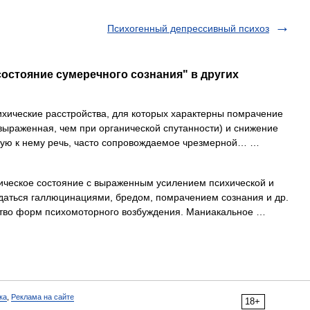
Психогенный депрессивный психоз
состояние сумеречного сознания" в других
хические расстройства, для которых характерны помрачение
 выраженная, чем при органической спутанности) и снижение
ную к нему речь, часто сопровождаемое чрезмерной… …
ческое состояние с выраженным усилением психической и
даться галлюцинациями, бредом, помрачением сознания и др.
ство форм психомоторного возбуждения. Маниакальное …
ка
,
Реклама на сайте
18+