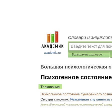
Словари и энциклоп
academic.ru
Большая психологическая энциклопедия
Большая психологическая 
Психогенное состояние
Толкование
Психогенное
состояние
сумеречного
созн
Смотри
синоним:
Реактивная
спутанность
Краткий
толковый
психолого
-
психиатрический
слова