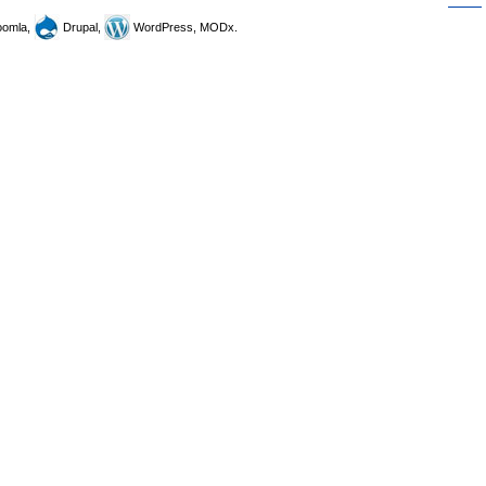
omla,
Drupal,
WordPress, MODx.