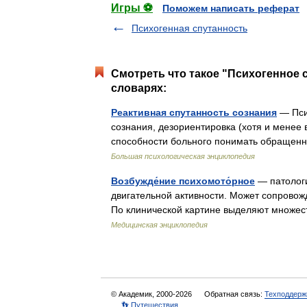
Игры ⚽
Поможем написать реферат
Психогенная спутанность
Смотреть что такое "Психогенное 
словарях:
Реактивная спутанность сознания
— Пси
сознания, дезориентировка (хотя и менее
способности больного понимать обращен
Большая психологическая энциклопедия
Возбужде́ние психомото́рное
— патологи
двигательной активности. Может сопровож
По клинической картине выделяют множе
Медицинская энциклопедия
© Академик, 2000-2026
Обратная связь:
Техподдерж
👣 Путешествия