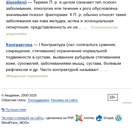
disorders)
— Термин П. р. в целом означает тип психич.
заболевания, этиология или течение к рого обусловлена
значимыми психол. факторами. К П. р. обычно относят такие
заболевания как язва желудка, астма и эссенциальная
гипертония; представленность их не… …
Психологическая
энциклопедия
Контрактура
— I Контрактура (лат. contractura сужение,
сокращение, стягивание) ограничение нормальной
подвижности в суставе, вызванное рубцовым стягиванием
кожи, сухожилий, заболеваниями мышц, сустава, болевым
рефлексом и др. Часто контрактурой называют… …
Медицинская энциклопедия
© Академик, 2000-2026
18+
Обратная связь:
Техподдержка
,
Реклама на сайте
👣 Путешествия
Экспорт словарей на сайты
, сделанные на PHP,
Joomla,
Drupal,
WordPress, MODx.