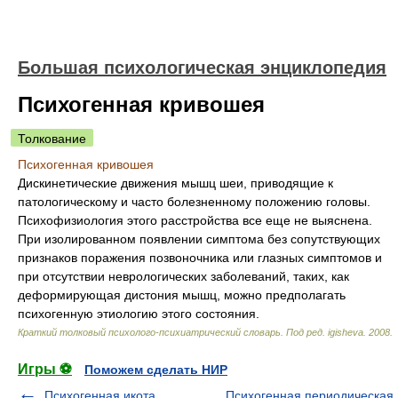
Большая психологическая энциклопедия
Психогенная кривошея
Толкование
Психогенная кривошея
Дискинетические движения мышц шеи, приводящие к
патологическому и часто болезненному положению головы.
Психофизиология этого расстройства все еще не выяснена.
При изолированном появлении симптома без сопутствующих
признаков поражения позвоночника или глазных симптомов и
при отсутствии неврологических заболеваний, таких, как
деформирующая дистония мышц, можно предполагать
психогенную этиологию этого состояния.
Краткий толковый психолого-психиатрический словарь
.
Под ред. igisheva
.
2008
.
Игры ⚽
Поможем сделать НИР
Психогенная икота,
Психогенная периодическая