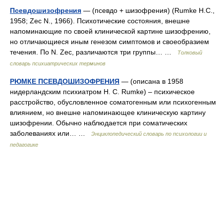
Псевдошизофрения
— (псевдо + шизофрения) (Rumke H.С.,
1958; Zec N., 1966). Психотические состояния, внешне
напоминающие по своей клинической картине шизофрению,
но отличающиеся иным генезом симптомов и своеобразием
течения. По N. Zec, различаются три группы… …
Толковый
словарь психиатрических терминов
РЮМКЕ ПСЕВДОШИЗОФРЕНИЯ
— (описана в 1958
нидерландским психиатром H. C. Rumke) – психическое
расстройство, обуcловленное соматогенным или психогенным
влиянием, но внешне напоминающее клиническую картину
шизофрении. Обычно наблюдается при соматических
заболеваниях или… …
Энциклопедический словарь по психологии и
педагогике