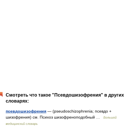
Смотреть что такое "Псевдошизофрения" в других
словарях:
псевдошизофрения
— (pseudoschizophrenia; псевдо +
шизофрения) см. Психоз шизофреноподобный …
Большой
медицинский словарь