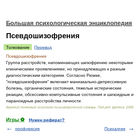
Большая психологическая энциклопедия
Псевдошизофрения
Толкование
Перевод
Псевдошизофрения
Группа расстройств, напоминающих шизофрению некоторыми
клиническими проявлениями, но принадлежащих к разным
диагностическим категориям. Согласно Рюмке,
"псевдошизофрения" включает маниакально-депрессивную
болезнь, органические состояния, тяжелые истерические
реакции, обсессивно-компульсивные состояния и шизоидные и
параноидные расстройства личности.
Краткий толковый психолого-психиатрический словарь
.
Под ред. igisheva
.
2008
.
Игры ⚽
Нужен реферат?
профлексия
Психалгия