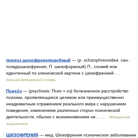
психоз шизофреноподобный
— (р. schizophrenoidea: син.:
псевдошизофрения, П. шизоформный) П., схожий или
идентичный по клинической картине с шизофренией …
Большой медицинский словарь
Психо́з
— (psychosis: Псих + оз) болезненное расстройство
психики, проявляющееся целиком или преимущественно
неадекватным отражением реального мира с нарушением
поведения, изменением различных сторон психической
деятельности, обычно с возникновением не… …
Медицинская
энциклопедия
ШИЗОФРЕНИЯ
— мед. Шизофрения психическое заболевание