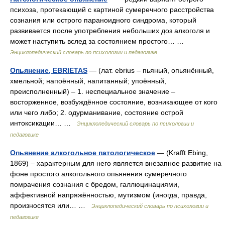
психоза, протекающий с картиной сумеречного расстройства
сознания или острого параноидного синдрома, который
развивается после употребления небольших доз алкоголя и
может наступить вслед за состоянием простого… …
Энциклопедический словарь по психологии и педагогике
Опьянение, EBRIETAS
— (лат. ebrius – пьяный, опьянённый,
хмельной; напоённый, напитанный; упоённый,
преисполненный) – 1. неспециальное значение –
восторженное, возбуждённое состояние, возникающее от кого
или чего либо; 2. одурманивание, состояние острой
интоксикации… …
Энциклопедический словарь по психологии и
педагогике
Опьянение алкогольное патологическое
— (Krafft Ebing,
1869) – характерным для него является внезапное развитие на
фоне простого алкогольного опьянения сумеречного
помрачения сознания с бредом, галлюцинациями,
аффективной напряжённостью, мутизмом (иногда, правда,
произносятся или… …
Энциклопедический словарь по психологии и
педагогике