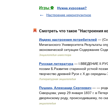
Игры ⚽
Нужна курсовая?
Настроение неконгруэнтное
Смотреть что такое "Настроения к
Индекс настроения потребителей
— (Con
Мичиганского Университета Результаты оп
экономической ситуации Содержание Сод
Энциклопедия инвестора
Русская литература
— I.ВВЕДЕНИЕ II.РУ
поэзии Б.Развитие старинной устной поэзи
творчество древней Руси с X до середины
Литературная энциклопедия
Пушкин, Александр Сергеевич
— — родил
Скворцова; умер 29 января 1837 г. в Пете
дворянскому роду, происходившему, по с
энциклопедия