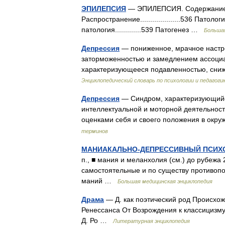
ЭПИЛЕПСИЯ
— ЭПИЛЕПСИЯ. Содержание: История
Распространение....................536 Патоло
патология.............539 Патогенез …
Большая
Депрессия
— пониженное, мрачное настро
заторможенностью и замедлением ассоциати
характеризующееся подавленностью, сни
Энциклопедический словарь по психологии и педагоги
Депрессия
— Синдром, характеризующийс
интеллектуальной и моторной деятельнос
оценками себя и своего положения в ок
терминов
МАНИАКАЛЬНО-ДЕПРЕССИВНЫЙ ПСИХ
п., ■ мания и меланхолия (см.) до рубежа
самостоятельные и по существу противоп
маний …
Большая медицинская энциклопедия
Драма
— Д. как поэтический род Происхож
Ренессанса От Возрождения к классицизму
Д. Ро …
Литературная энциклопедия