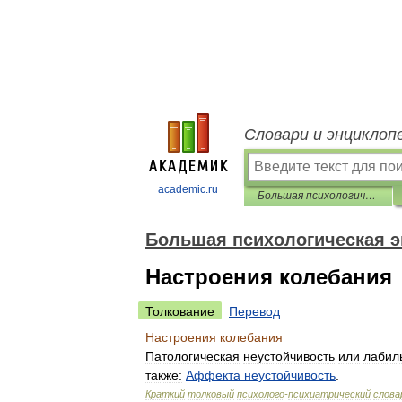
Словари и энциклоп
academic.ru
Большая психологическая энциклопедия
Большая психологическая 
Настроения колебания
Толкование
Перевод
Настроения
колебания
Патологическая
неустойчивость
или
лабил
также:
Аффекта
неустойчивость
.
Краткий
толковый
психолого
-
психиатрический
слова