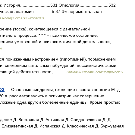
.........................531 Этиология........................532
гическая анатомия...............5 37 Экспериментальная
 медицинская энциклопедия
ение (тоска), сочетающееся с двигательной
вного процесса. * * * – психическое состояние,
жением умственной и психосоматической деятельности,… …
ке
я пониженным настроением (гипотимией), торможением
ти, снижением витальных побуждений, пессимистическими
ружающей действительности,… …
Толковый словарь психиатрических
ОЗ
— Основные синдромы, входящие в состав понятия М. д.
 20 в. рассматривались в психиатрии как совершенно
оложные одна другой болезненные единицы. Кроме простых
дение Д. Восточная Д. Античная Д. Средневековая Д. Д.
 Елизаветинская Д. Испанская Д. Классическая Д. Буржуазная