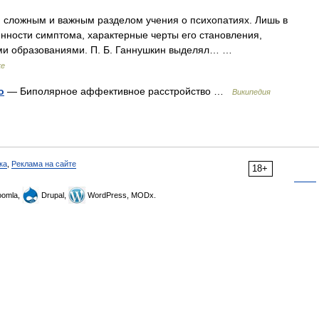
сложным и важным разделом учения о психопатиях. Лишь в
нности симптома, характерные черты его становления,
кими образованиями. П. Б. Ганнушкин выделял… …
ке
о
— Биполярное аффективное расстройство …
Википедия
ка
,
Реклама на сайте
18+
omla,
Drupal,
WordPress, MODx.