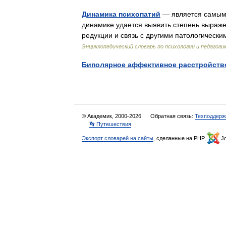
Динамика психопатий
— является самым 
динамике удается выявить степень выраже
редукции и связь с другими патологичес
Энциклопедический словарь по психологии и педагоги
Биполярное аффективное расстройств
© Академик, 2000-2026
Обратная связь:
Техподдерж
👣 Путешествия
Экспорт словарей на сайты
, сделанные на PHP,
Jo