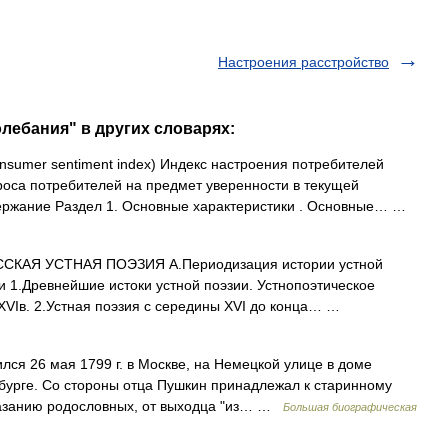
Настроения расстройство
олебания" в других словарях:
sumer sentiment index) Индекс настроения потребителей
роса потребителей на предмет уверенности в текущей
ержание Раздел 1. Основные характеристики . Основные… …
ССКАЯ УСТНАЯ ПОЭЗИЯ А.Периодизация истории устной
и 1.Древнейшие истоки устной поэзии. Устнопоэтическое
 XVIв. 2.Устная поэзия с середины XVI до конца… …
ся 26 мая 1799 г. в Москве, на Немецкой улице в доме
рбурге. Со стороны отца Пушкин принадлежал к старинному
казанию родословных, от выходца "из… …
Большая биографическая