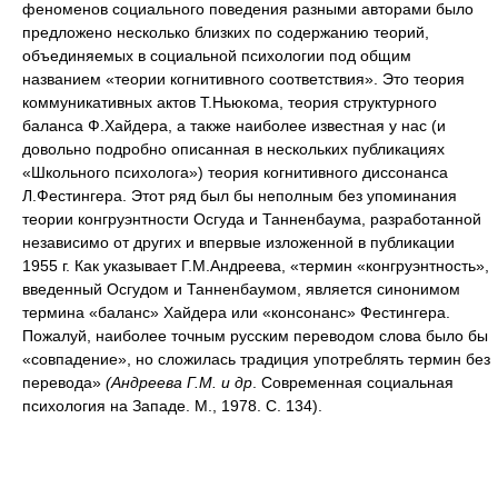
феноменов социального поведения разными авторами было
предложено несколько близких по содержанию теорий,
объединяемых в социальной психологии под общим
названием «теории когнитивного соответствия». Это теория
коммуникативных актов Т.Ньюкома, теория структурного
баланса Ф.Хайдера, а также наиболее известная у нас (и
довольно подробно описанная в нескольких публикациях
«Школьного психолога») теория когнитивного диссонанса
Л.Фестингера. Этот ряд был бы неполным без упоминания
теории конгруэнтности Осгуда и Танненбаума, разработанной
независимо от других и впервые изложенной в публикации
1955 г. Как указывает Г.М.Андреева, «термин «конгруэнтность»,
введенный Осгудом и Танненбаумом, является синонимом
термина «баланс» Хайдера или «консонанс» Фестингера.
Пожалуй, наиболее точным русским переводом слова было бы
«совпадение», но сложилась традиция употреблять термин без
перевода»
(Андреева Г.М. и др
. Современная социальная
психология на Западе. М., 1978. С. 134).