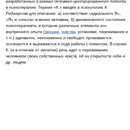
разработанных в рамках
человеко-центрированного подхода
в психотерапии. Термин «К.» введен в психологию
К
.
Роджерсом
для описания: а) соответствия «идеального Я»,
«Я» и «опыта» в жизни человека; б) динамического состояния
психотерапевта, в котором различные элементы его
внутреннего опыта (
эмоции
,
чувства
, установки, переживания и
т. п.) адекватно, неискаженно и свободно проживаются,
осознаются и выражаются в ходе работы с клиентом. В случае
К. (и в отличие от эмпатии) речь идет о переживании
человеком своих собственных чувств, об их открытости себе и
др. людям.