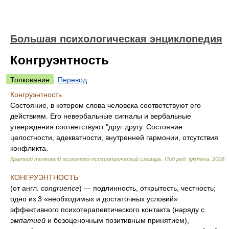
Большая психологическая энциклопедия
Конгруэнтность
Толкование
Перевод
Конгруэнтность
Состояние, в котором слова человека соответствуют его
действиям. Его невербальные сигналы и вербальные
утверждения соответствуют "друг другу. Состояние
целостности, адекватности, внутренней гармонии, отсутствия
конфликта.
Краткий толковый психолого-психиатрический словарь
.
Под ред. igisheva
.
2008
.
КОНГРУЭНТНОСТЬ
(от англ.
congruence
) — подлинность, открытость, честность;
одно из 3 «необходимых и достаточных условий»
эффективного психотерапевтического контакта (наряду с
эмпатией
и безоценочным позитивным принятием),