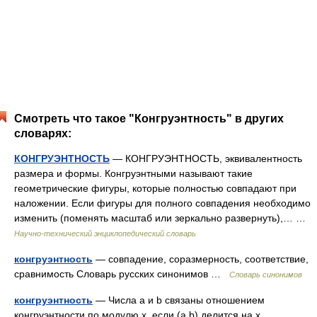
Смотреть что такое "Конгруэнтность" в других
словарях:
КОНГРУЭНТНОСТЬ
— КОНГРУЭНТНОСТЬ, эквивалентность
размера и формы. Конгруэнтными называют такие
геометрические фигуры, которые полностью совпадают при
наложении. Если фигуры для полного совпадения необходимо
изменить (поменять масштаб или зеркально развернуть),… …
Научно-технический энциклопедический словарь
конгруэнтность
— совпадение, соразмерность, соответствие,
сравнимость Словарь русских синонимов …
Словарь синонимов
конгруэнтность
— Числа а и b связаны отношением
конгруэнтности по модулю х, если (а b) делится на х.