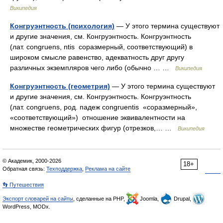
Википедия
Конгруэнтность (психология)
— У этого термина существуют
и другие значения, см. Конгруэнтность. Конгруэнтность
(лат. congruens, ntis соразмерный, соответствующий) в
широком смысле равенство, адекватность друг другу
различных экземпляров чего либо (обычно … …
Википедия
Конгруэнтность (геометрия)
— У этого термина существуют
и другие значения, см. Конгруэнтность. Конгруэнтность
(лат. congruens, род. падеж congruentis «соразмерный»,
«соответствующий») отношение эквивалентности на
множестве геометрических фигур (отрезков,… …
Википедия
© Академик, 2000-2026
18+
Обратная связь:
Техподдержка
,
Реклама на сайте
👣 Путешествия
Экспорт словарей на сайты
, сделанные на PHP,
Joomla,
Drupal,
WordPress, MODx.