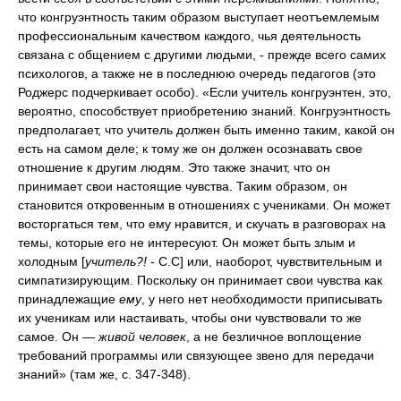
что конгруэнтность таким образом выступает неотъемлемым
профессиональным качеством каждого, чья деятельность
связана с общением с другими людьми, - прежде всего самих
психологов, а также не в последнюю очередь педагогов (это
Роджерс подчеркивает особо). «Если учитель конгруэнтен, это,
вероятно, способствует приобретению знаний. Конгруэнтность
предполагает, что учитель должен быть именно таким, какой он
есть на самом деле; к тому же он должен осознавать свое
отношение к другим людям. Это также значит, что он
принимает свои настоящие чувства. Таким образом, он
становится откровенным в отношениях с учениками. Он может
восторгаться тем, что ему нравится, и скучать в разговорах на
темы, которые его не интересуют. Он может быть злым и
холодным [
учитель?!
- С.С] или, наоборот, чувствительным и
симпатизирующим. Поскольку он принимает свои чувства как
принадлежащие
ему
, у него нет необходимости приписывать
их ученикам или настаивать, чтобы они чувствовали то же
самое. Он —
живой человек
, а не безличное воплощение
требований программы или связующее звено для передачи
знаний» (там же, с. 347-348).