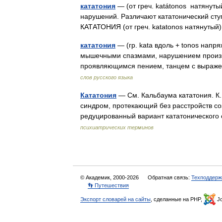
кататония
— (от греч. katátonos натянуты
нарушений. Различают кататонический сту
КАТАТОНИЯ (от греч. katatonos натянуты
кататония
— (гр. kata вдоль + tonos напр
мышечными спазмами, нарушением произво
проявляющимся пением, танцем с выраж
слов русского языка
Кататония
— См. Кальбаума кататония. К. 
синдром, протекающий без расстройств созн
редуцированный вариант кататоническо
психиатрических терминов
© Академик, 2000-2026
Обратная связь:
Техподдерж
👣 Путешествия
Экспорт словарей на сайты
, сделанные на PHP,
Jo