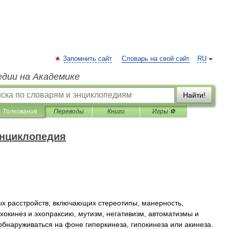
Запомнить сайт
Словарь на свой сайт
RU
едии на Академике
Найти!
Толкования
Переводы
Книги
Игры ⚽
энциклопедия
ых
расстройств
,
включающих
стереотипы
,
манерность
,
эхокинез
и
эхопраксию
,
мутизм
,
негативизм
,
автоматизмы
и
обнаруживаться
на
фоне
гиперкинеза
,
гипокинеза
или
акинеза
.