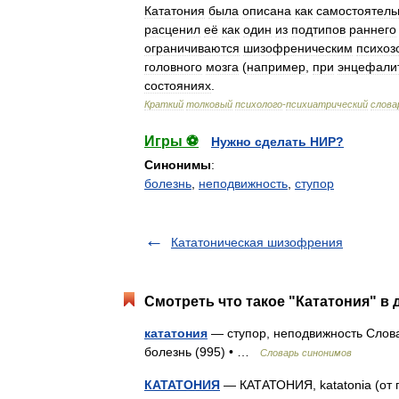
Кататония
была
описана
как
самостоятель
расценил
её
как
один
из
подтипов
раннего
ограничиваются
шизофреническим
психоз
головного
мозга
(
например
,
при
энцефали
состояниях
.
Краткий
толковый
психолого
-
психиатрический
слова
Игры ⚽
Нужно сделать НИР?
Синонимы
:
болезнь
,
неподвижность
,
ступор
Кататоническая шизофрения
Смотреть что такое "Кататония" в 
кататония
— ступор, неподвижность Словар
болезнь (995) • …
Словарь синонимов
КАТАТОНИЯ
— КАТАТОНИЯ, katatonia (от гр