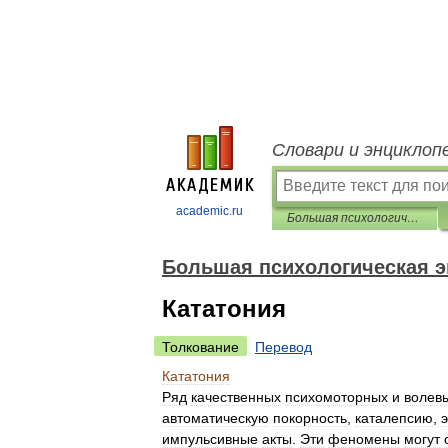
Словари и энциклоп
academic.ru
Большая психологическая энциклопедия
Большая психологическая 
Кататония
Толкование
Перевод
Кататония
Ряд
качественных
психомоторных
и
волев
автоматическую
покорность
,
каталепсию
,
импульсивные
акты
.
Эти
феномены
могут