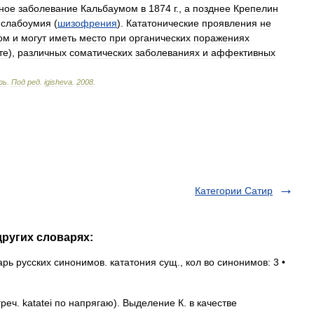
ное
заболевание
Кальбаумом
в
1874
г
.,
а
позднее
Крепелин
слабоумия
(
шизофрения
).
Кататонические
проявления
не
ом
и
могут
иметь
место
при
органических
поражениях
те
),
различных
соматических
заболеваниях
и
аффективных
рь
.
Под
ред
.
igisheva
.
2008
.
Категории Сатир
других словарях:
ь русских синонимов. кататония сущ., кол во синонимов: 3 •
еч. katatei по напрягаю). Выделение К. в качестве