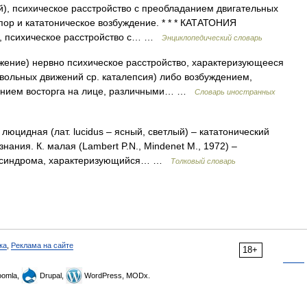
й), психическое расстройство с преобладанием двигательных
пор и кататоническое возбуждение. * * * КАТАТОНИЯ
й), психическое расстройство с… …
Энциклопедический словарь
яжение) нервно психическое расстройство, характеризующееся
льных движений ср. каталепсия) либо возбуждением,
ением восторга на лице, различными… …
Словарь иностранных
люцидная (лат. lucidus – ясный, светлый) – кататонический
ания. К. малая (Lambert P.N., Mindenet M., 1972) –
го синдрома, характеризующийся… …
Толковый словарь
ка
,
Реклама на сайте
18+
omla,
Drupal,
WordPress, MODx.