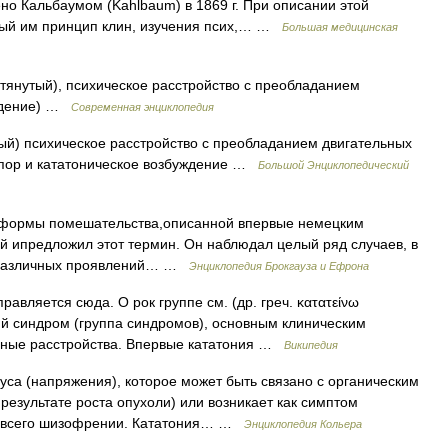
но Кальбаумом (Kahlbaum) в 1869 г. При описании этой
ый им принцип клин, изучения псих,… …
Большая медицинская
атянутый), психическое расстройство с преобладанием
уждение) …
Современная энциклопедия
тый) психическое расстройство с преобладанием двигательных
упор и кататоническое возбуждение …
Большой Энциклопедический
й формы помешательства,описанной впервые немецким
ый ипредложил этот термин. Он наблюдал целый ряд случаев, в
 различных проявлений… …
Энциклопедия Брокгауза и Ефрона
вляется сюда. О рок группе см. (др. греч. κατατείνω
кий синдром (группа синдромов), основным клиническим
ьные расстройства. Впервые кататония …
Википедия
а (напряжения), которое может быть связано с органическим
результате роста опухоли) или возникает как симптом
ще всего шизофрении. Кататония… …
Энциклопедия Кольера