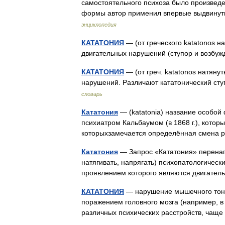
самостоятельного психоза было произведе
формы автор применил впервые выдвинут
энциклопедия
КАТАТОНИЯ
— (от греческого katatonos н
двигательных нарушений (ступор и возб
КАТАТОНИЯ
— (от греч. katatonos натяну
нарушений. Различают кататонический ст
словарь
Кататония
— (katatonia) название особо
психиатром Кальбаумом (в 1868 г.), котор
которыхзамечается определённая смена
Кататония
— Запрос «Кататония» перенапра
натягивать, напрягать) психопатологичес
проявлением которого являются двигател
КАТАТОНИЯ
— нарушение мышечного тонус
поражением головного мозга (например, в 
различных психических расстройств, ча