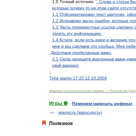
1
.
0
Точный
источник:
'
.
Слова
и
статьи
бы
которые
почему
то
на
этом
сайте
отсутст
1
.
1
Отформатирован
текст
карточек
,
офо
1
.
2
Исправлен
вагон
ошибок
,
которые
по
1
.
3
Часть
перекрестных
ссылок
сделано
терять
эту
информацию
.
1
.
4
Кстати
,
если
есть
идеи
и
желание
что
мне
и
мы
сделаем
это
сообща
.
Мне
небе
Действия
проделанные
вами
.
2
.
1
Сюда
запишите
внесенные
вами
изм
свой
вариант
.
-
Time
stamp
17:23
12
.
10
.
2004
Краткий
психологический
словарь
. —
Ростов
-
на
-
Дону
Игры ⚽
Поможем написать реферат
зрелость (взрослость)
Полезное