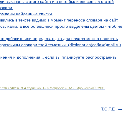
ли
выкачаны
с
этого
сайта
и
в
него
были
внесены
5
статей
вовали
.
рмлены
найденные
списки
.
явились
в
тексте
видимо
в
момент
переноса
словаря
на
сайт
.
ссылками
,
а
все
оставшиеся
просто
выделены
цветом
-
чтоб
не
-
то
добавить
или
переделать
,
то
для
начала
можно
написать
зразличны
словари
этой
тематики
. (
dictionaries
(
coбaкa
)
mail
.
ru
)
енения
и
дополнения
...
если
вы
планируете
распространить
:
«
ФЕНИКС
»
.
Л
.
А
.
Карпенко
,
А
.
В
.
Петровский
,
М
.
Г
.
Ярошевский
.
1998
.
T.O.T.E