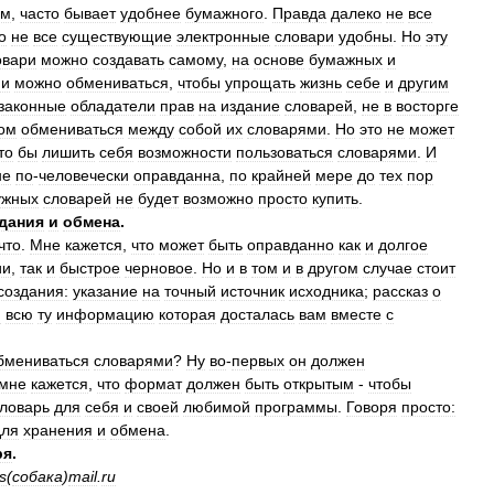
ам
,
часто
бывает
удобнее
бумажного
.
Правда
далеко
не
все
о
не
все
существующие
электронные
словари
удобны
.
Но
эту
овари
можно
создавать
самому
,
на
основе
бумажных
и
ми
можно
обмениваться
,
чтобы
упрощать
жизнь
себе
и
другим
законные
обладатели
прав
на
издание
словарей
,
не
в
восторге
ом
обмениваться
между
собой
их
словарями
.
Но
это
не
может
то
бы
лишить
себя
возможности
пользоваться
словарями
.
И
не
по
-
человечески
оправданна
,
по
крайней
мере
до
тех
пор
ужных
словарей
не
будет
возможно
просто
купить
.
дания
и
обмена
.
что
.
Мне
кажется
,
что
может
быть
оправданно
как
и
долгое
ии
,
так
и
быстрое
черновое
.
Но
и
в
том
и
в
другом
случае
стоит
создания:
указание
на
точный
источник
исходника
;
рассказ
о
и
всю
ту
информацию
которая
досталась
вам
вместе
с
бмениваться
словарями
?
Ну
во
-
первых
он
должен
мне
кажется
,
что
формат
должен
быть
открытым
-
чтобы
ловарь
для
себя
и
своей
любимой
программы
.
Говоря
просто:
для
хранения
и
обмена
.
ря
.
s
(
coбaкa
)
mail
.
ru