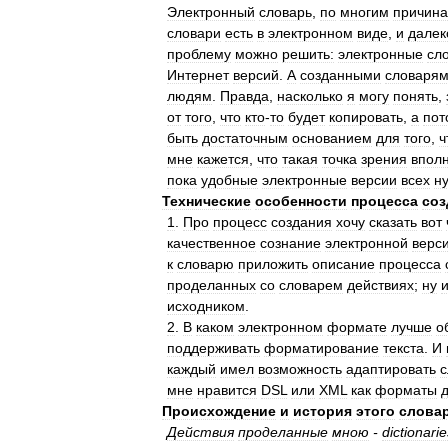
Электронный
словарь
,
по
многим
причин
словари
есть
в
электронном
виде
,
и
далек
проблему
можно
решить:
электронные
сл
Интернет
версий
.
А
созданными
словаря
людям
.
Правда
,
насколько
я
могу
понять
,
от
того
,
что
кто
-
то
будет
копировать
,
а
пот
быть
достаточным
основанием
для
того
,
ч
мне
кажется
,
что
такая
точка
зрения
впол
пока
удобные
электронные
версии
всех
н
Технические
особенности
процесса
соз
1
.
Про
процесс
создания
хочу
сказать
вот
качественное
сознание
электронной
верс
к
словарю
приложить
описание
процесса
проделанных
со
словарем
действиях
;
ну
исходником
.
2
.
В
каком
электронном
формате
лучше
о
поддерживать
форматирование
текста
.
И
каждый
имел
возможность
адаптировать
с
мне
нравится
DSL
или
XML
как
форматы
Происхождение
и
история
этого
слова
Действия
проделанные
мною
-
dictionarie