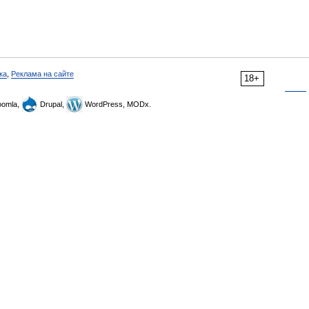
ка
,
Реклама на сайте
18+
omla,
Drupal,
WordPress, MODx.