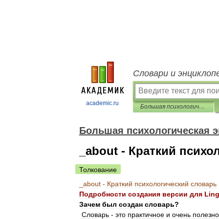
Словари и энциклоп
academic.ru
Большая психологическая энциклопедия
Большая психологическая 
_about - Краткий психо
Толкование
_
about
-
Краткий
психологический
словарь
Подробности
создания
версии
для
Lin
Зачем
был
создан
словарь
?
Словарь
-
это
практичное
и
очень
полезн