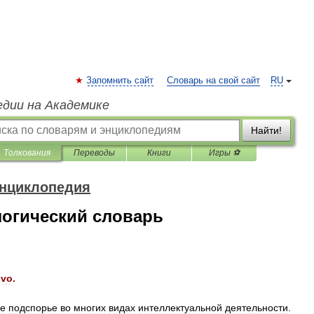
Запомнить сайт
Словарь на свой сайт
RU
едии на Академике
Найти!
Толкования
Переводы
Книги
Игры ⚽
энциклопедия
логический словарь
gvo
.
ое
подспорье
во
многих
видах
интеллектуальной
деятельности
.