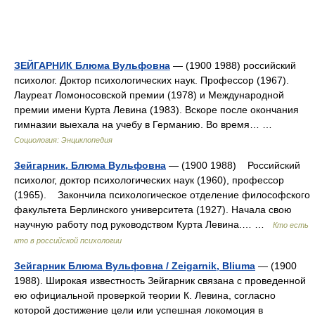
ЗЕЙГАРНИК Блюма Вульфовна
— (1900 1988) российский
психолог. Доктор психологических наук. Профессор (1967).
Лауреат Ломоносовской премии (1978) и Международной
премии имени Курта Левина (1983). Вскоре после окончания
гимназии выехала на учебу в Германию. Во время… …
Социология: Энциклопедия
Зейгарник, Блюма Вульфовна
— (1900 1988) Российский
психолог, доктор психологических наук (1960), профессор
(1965). Закончила психологическое отделение философского
факультета Берлинского университета (1927). Начала свою
научную работу под руководством Курта Левина.… …
Кто есть
кто в российской психологии
Зейгарник Блюма Вульфовна / Zeigarnik, Вliuma
— (1900
1988). Широкая известность Зейгарник связана с проведенной
ею официальной проверкой теории К. Левина, согласно
которой достижение цели или успешная локомоция в