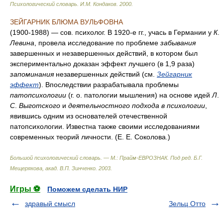
Психологический словарь
.
И.М. Кондаков
.
2000
.
ЗЕЙГАРНИК БЛЮМА ВУЛЬФОВНА
(1900-1988) — сов. психолог. В 1920-е гг., учась в Германии у
К
.
Левина
, провела исследование по проблеме
забывания
завершенных и незавершенных действий, в котором был
экспериментально доказан эффект лучшего (в 1,9 раза)
запоминания
незавершенных действий (см.
Зейгарник
эффект
). Впоследствии разрабатывала проблемы
патопсихологии
(г. о. патологии мышления) на основе идей
Л
.
С
.
Выготского
и
деятельностного подхода в психологии
,
явившись одним из основателей отечественной
патопсихологии. Известна также своими исследованиями
современных теорий личности. (Е. Е. Соколова.)
Большой психологический словарь. — М.: Прайм-ЕВРОЗНАК
.
Под ред. Б.Г.
Мещерякова, акад. В.П. Зинченко
.
2003
.
Игры ⚽
Поможем сделать НИР
здравый смысл
Зельц Отто