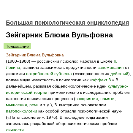
Большая психологическая энциклопедия
Зейгарник Блюма Вульфовна
Толкование
Зейгарник Блюма Вульфовна
(1900–1988) — российский психолог. Работая в школе
К.
Левина
, выявила зависимость продуктивности
запоминания
от
динамики
потребностей
субъекта
(«завершенности»
действий
),
получившую известность в психологии как «
эффект З
.» В
дальнейшем, развивая общепсихологические идеи
культурно-
исторической теории
применительно к исследованию проблем
патологии психических процессов (
восприятия
,
памяти
,
мышления
,
речи
и т. д.), З. выступила основателем
патопсихологии
как особой отрасли психологической науки
(«Патопсихология», 1976). В последние годы жизни
занималась разработкой общепсихологических проблем
личности
.