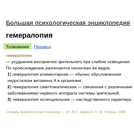
Большая психологическая энциклопедия
гемералопия
Толкование
Перевод
гемералопия
— ухудшение восприятия зрительного при слабом освещении.
По происхождению различается несколько ее видов:
1
) гемералопия алиментарная — обычно обусловленная
недостатком витамина А в организме;
2
) гемералопия симптоматическая — связанная с различными
заболеваниями нервного аппарата системы зрительной;
3
) гемералопия эссенциальная — наследственного характера.
Словарь практического психолога. — М.: АСТ, Харвест
.
С. Ю. Головин
.
1998
.