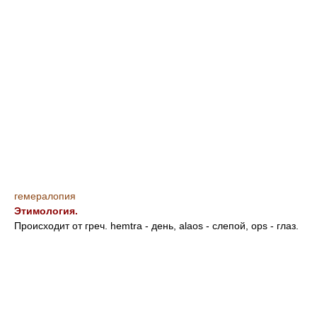
гемералопия
Этимология.
Происходит от греч. hemtra - день, аlаos - слепой, ops - глаз.