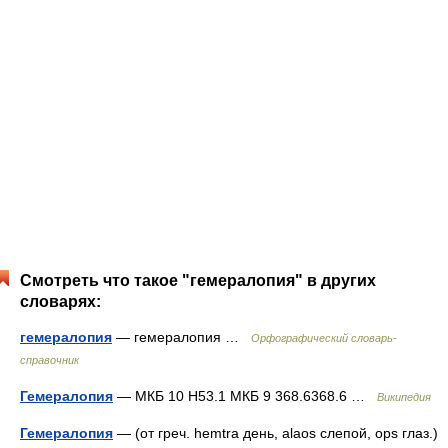
Смотреть что такое "гемералопия" в других
словарях:
гемералопия
— гемералопия …
Орфографический словарь-
справочник
Гемералопия
— МКБ 10 H53.1 МКБ 9 368.6368.6 …
Википедия
Гемералопия
— (от греч. hemtra день, аlаos слепой, ops глаз.)