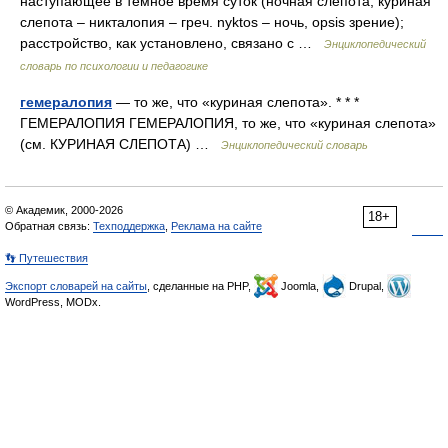
наступающее в тёмное время суток (ночная слепота, куриная
слепота – никталопия – греч. nyktos – ночь, opsis зрение);
расстройство, как установлено, связано с …
Энциклопедический
словарь по психологии и педагогике
гемералопия
— то же, что «куриная слепота». * * *
ГЕМЕРАЛОПИЯ ГЕМЕРАЛОПИЯ, то же, что «куриная слепота»
(см. КУРИНАЯ СЛЕПОТА) …
Энциклопедический словарь
© Академик, 2000-2026
18+
Обратная связь:
Техподдержка
,
Реклама на сайте
👣 Путешествия
Экспорт словарей на сайты
, сделанные на PHP,
Joomla,
Drupal,
WordPress, MODx.