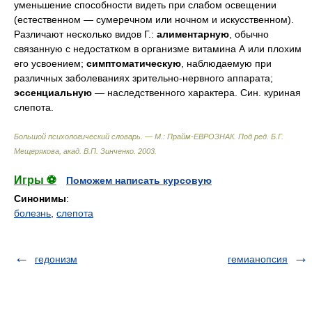
уменьшение способности видеть при слабом освещении
(естественном — сумеречном или ночном и искусственном).
Различают несколько видов Г.:
алиментарную
, обычно
связанную с недостатком в организме витамина А или плохим
его усвоением;
симптоматическую
, наблюдаемую при
различных заболеваниях зрительно-нервного аппарата;
эссенциальную
— наследственного характера. Син. куриная
слепота.
Большой психологический словарь. — М.: Прайм-ЕВРОЗНАК
.
Под ред. Б.Г.
Мещерякова, акад. В.П. Зинченко
.
2003
.
Игры ⚽
Поможем написать курсовую
Синонимы
:
болезнь
,
слепота
гедонизм
гемианопсия