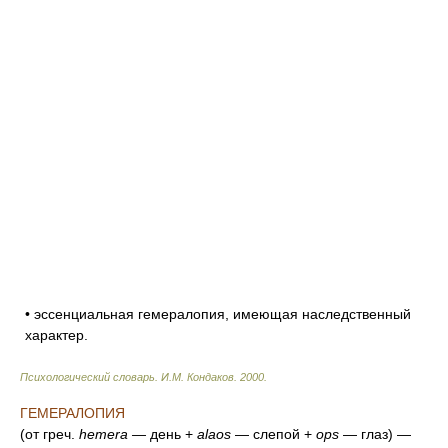
• эссенциальная гемералопия, имеющая наследственный
характер.
Психологический словарь
.
И.М. Кондаков
.
2000
.
ГЕМЕРАЛОПИЯ
(от греч.
hemera —
день +
alaos
— слепой +
ops
— глаз) —