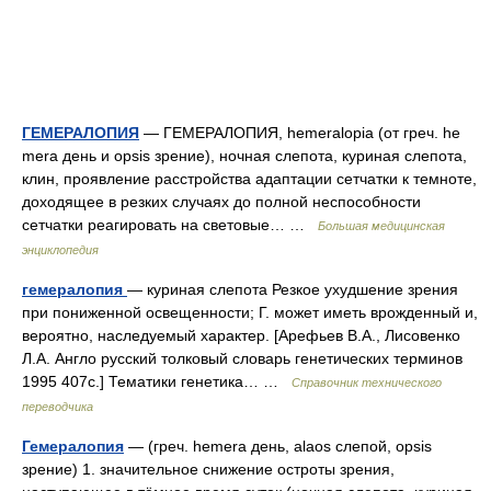
ГЕМЕРАЛОПИЯ
— ГЕМЕРАЛОПИЯ, hemeralopia (от греч. he
mera день и opsis зрение), ночная слепота, куриная слепота,
клин, проявление расстройства адаптации сетчатки к темноте,
доходящее в резких случаях до полной неспособности
сетчатки реагировать на световые… …
Большая медицинская
энциклопедия
гемералопия
— куриная слепота Резкое ухудшение зрения
при пониженной освещенности; Г. может иметь врожденный и,
вероятно, наследуемый характер. [Арефьев В.А., Лисовенко
Л.А. Англо русский толковый словарь генетических терминов
1995 407с.] Тематики генетика… …
Справочник технического
переводчика
Гемералопия
— (греч. hemera день, alaos слепой, opsis
зрение) 1. значительное снижение остроты зрения,