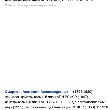
действительный член АПН РСФСР, с 1968 г. АПН СССР …
Большая биографическая энциклопедия
Смирнов, Анатолий Александрович
— (1894 1980)
психолог, действительный член АПН РСФСР (1947),
действительный член АПН СССР (1968), д р психологических
наук (1951), заслуженный деятель науки РСФСР (1958). В 1920