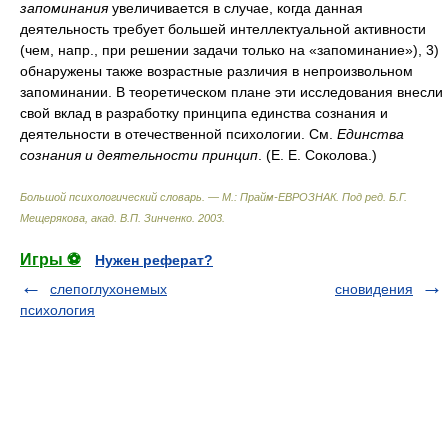
запоминания
увеличивается в случае, когда данная
деятельность требует большей интеллектуальной активности
(чем, напр., при решении задачи только на «запоминание»), 3)
обнаружены также возрастные различия в непроизвольном
запоминании. В теоретическом плане эти исследования внесли
свой вклад в разработку принципа единства сознания и
деятельности в отечественной психологии. См.
Единства
сознания и деятельности принцип
. (Е. Е. Соколова.)
Большой психологический словарь. — М.: Прайм-ЕВРОЗНАК
.
Под ред. Б.Г.
Мещерякова, акад. В.П. Зинченко
.
2003
.
Игры ⚽
Нужен реферат?
слепоглухонемых
сновидения
психология