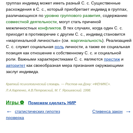
группах индивид может иметь разный С. с. Существенные
расхождения в С. с., который приобретает индивид в группах,
различающихся по
уровню группового развития
, содержанию
совместной деятельности
, могут стать причиной
межличностных
конфликтов
. В тех случаях, когда один С. с.
приходит в противоречие с другим С. с., индивид становится
«маргинальной личностью» (см.
маргинальность
). Реализацией
С. с. служит социальная
роль
личности, а также ее социальная
позиция как отношение к собственному С. с. и социальной
роли. Важными характеристиками С. с. являются
престиж
и
авторитет
как своеобразная мера признания окружающими
заслуг индивида.
Краткий психологический словарь. — Ростов-на-Дону: «ФЕНИКС»
.
Л.А.Карпенко, А.В.Петровский, М. Г. Ярошевский
.
1998
.
Игры ⚽
Поможем сделать НИР
статистических гипотез
Стивенса закон
проверка