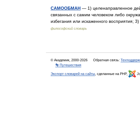
САМООБМАН
— 1) целенаправленное дей
связанных с самим человеком либо окруж
избегания или искаженного восприятия; 
философский словарь
© Академик, 2000-2026
Обратная связь:
Техподдерж
👣 Путешествия
Экспорт словарей на сайты
, сделанные на PHP,
Jo