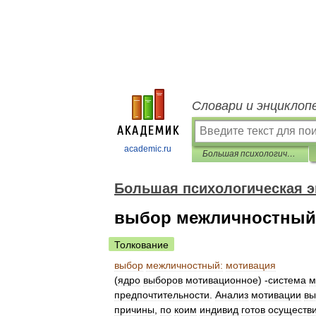
Словари и энциклоп
academic.ru
Большая психологическая энциклопедия
Большая психологическая 
выбор межличностный
Толкование
выбор
межличностный:
мотивация
(
ядро
выборов
мотивационное
) -
система
м
предпочтительности
.
Анализ
мотивации
вы
причины
,
по
коим
индивид
готов
осуществи