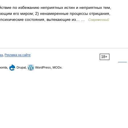
ствие по избежанию неприятных истин и неприятных тем,
ающим его миром; 2) ненамеренные процессы отрицания,
3) психические состояния, вытекающие из… …
Современный
ка
,
Реклама на сайте
18+
omla,
Drupal,
WordPress, MODx.