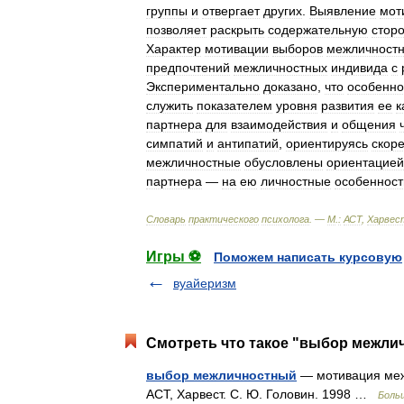
группы
и
отвергает
других
.
Выявление
мот
позволяет
раскрыть
содержательную
стор
Характер
мотивации
выборов
межличност
предпочтений
межличностных
индивида
с
Экспериментально
доказано
,
что
особенно
служить
показателем
уровня
развития
ее
к
партнера
для
взаимодействия
и
общения
симпатий
и
антипатий
,
ориентируясь
скор
межличностные
обусловлены
ориентацией
партнера
—
на
ею
личностные
особенност
Словарь
практического
психолога
. —
М
.
:
АСТ
,
Харвес
Игры ⚽
Поможем написать курсовую
вуайеризм
Смотреть что такое "выбор межлич
выбор межличностный
— мотивация межл
АСТ, Харвест. С. Ю. Головин. 1998 …
Боль