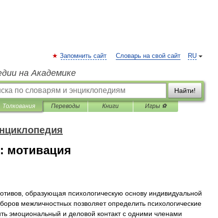
Запомнить сайт
Словарь на свой сайт
RU
едии на Академике
Найти!
Толкования
Переводы
Книги
Игры ⚽
энциклопедия
: мотивация
отивов
,
образующая
психологическую
основу
индивидуальной
боров
межличностных
позволяет
определить
психологические
ть
эмоциональный
и
деловой
контакт
с
одними
членами