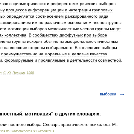
ивов
социометрических
и
референтометрических
выборов
ону
процессов
дифференциации
и
интеграции
групповых
.
ных
определяется
соотнесением
ранжированного
ряда
ранжированием
им
по
различным
основаниям
членов
группы
.
сти
мотивации
выборов
межличностных
членов
группы
могут
ак
коллектива
.
В
сообществах
диффузных
при
выборе
члены
группы
исходят
обычно
из
эмоционально
-
личностных
ее
на
внешние
стороны
выбираемого
.
В
коллективе
выборы
преимущественно
на
моральные
и
деловые
качества
и
,
формируемые
и
проявляемые
в
деятельности
совместной
.
т
.
С
.
Ю
.
Головин
.
1998
.
выборка
ностный: мотивация" в других словарях:
ичностного выбора Словарь практического психолога. М.:
шая психологическая энциклопедия