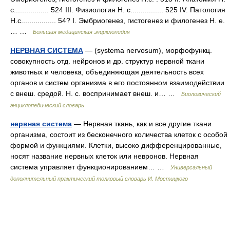
с................. 524 III. Физиология Н. с................ 525 IV. Патология
Н.с................. 54? I. Эмбриогенез, гистогенез и филогенез Н. е.
… …
Большая медицинская энциклопедия
НЕРВНАЯ СИСТЕМА
— (systema nervosum), морфофункц.
совокупность отд. нейронов и др. структур нервной ткани
животных и человека, объединяющая деятельность всех
органов и систем организма в его постоянном взаимодействии
с внеш. средой. Н. с. воспринимает внеш. и… …
Биологический
энциклопедический словарь
нервная система
— Нервная ткань, как и все другие ткани
организма, состоит из бесконечного количества клеток с особой
формой и функциями. Клетки, высоко дифференцированные,
носят название нервных клеток или невронов. Нервная
система управляет функционированием… …
Универсальный
дополнительный практический толковый словарь И. Мостицкого