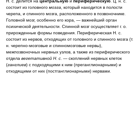
Н. с. делится на
центральную
и
периферическую
. Ц. н. с.
состоит из головного
мозга
, который находится в полости
черепа, и спинного мозга, расположенного в позвоночнике.
Головной мозг, особенно его кора, — важнейший орган
психической деятельности. Спинной мозг осуществляет г. о.
прирожденные формы поведения. Периферическая Н. с.
состоит из нервов, отходящих от головного и спинного мозга (т.
н. черепно-мозговые и спинномозговые нервы),
межпозвоночных нервных узлов, а также из периферического
отдела
вегетативной Н
.
с
. — скоплений нервных клеток
(
ганглиев
) с подходящими к ним (преганглионарными) и
отходящими от них (постганглионарными) нервами.