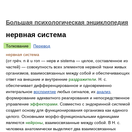
Большая психологическая энциклопедия
нервная система
Толкование
Перевод
нервная система
(от грёч. n ё u гоп — нерв и sistema — целое, составленное из
частей) — совокупность всех элементов нервной ткани живых
организмов, взаимосвязанных между собой и обеспечивающих
ответ на внешние и внутренние
раздражители
. Н. с.
обеспечивает дифференцированное и одновременно
интегральное
восприятие
любых сигналов, их
анализ
,
формирование адекватного реагирования и непосредственное
управление
эффекторами
. Совместно с эндокринной системой
создает основу для функционирования организма как единого
целого. Основными морфо-функциональньми единицами
являются
нейроны
, взаимосвязанные между собой. В Н. с.
человека анатомически выделяют два взаимосвязанных