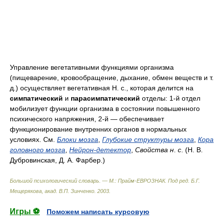
Управление вегетативными функциями организма
(пищеварение, кровообращение, дыхание, обмен веществ и т.
д.) осуществляет вегетативная Н. с., которая делится на
симпатический
и
парасимпатический
отделы: 1-й отдел
мобилизует функции организма в состоянии повышенного
психического напряжения, 2-й — обеспечивает
функционирование внутренних органов в нормальных
условиях. См.
Блоки мозга
,
Глубокие структуры мозга
,
Кора
головного мозга
,
Нейрон-детектор
,
Свойства н
.
с
. (Н. В.
Дубровинская, Д. А. Фарбер.)
Большой психологический словарь. — М.: Прайм-ЕВРОЗНАК
.
Под ред. Б.Г.
Мещерякова, акад. В.П. Зинченко
.
2003
.
Игры ⚽
Поможем написать курсовую