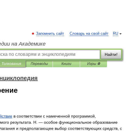
Запомнить сайт
Словарь на свой сайт
RU
едии на Академике
Найти!
Толкования
Переводы
Книги
Игры ⚽
энциклопедия
рение
йствие
в
соответствии
с
намеченной
программой
,
емого
результата
.
Н
. —
особое
функциональное
образование
лагания
и
предполагающее
выбор
соответствующих
средств
,
с