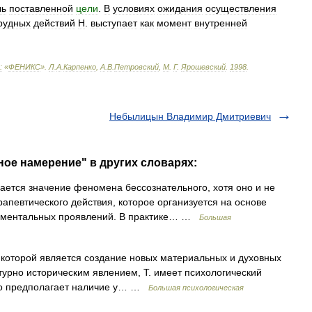
чь
поставленной
цели
.
В
условиях
ожидания
осуществления
рудных
действий
Н
.
выступает
как
момент
внутренней
:
«
ФЕНИКС
»
.
Л
.
А
.
Карпенко
,
А
.
В
.
Петровский
,
М
.
Г
.
Ярошевский
.
1998
.
Небылицын Владимир Дмитриевич
ное намерение" в других словарях:
ается значение феномена бессознательного, хотя оно и не
рапевтического действия, которое организуется на основе
и ментальных проявлений. В практике… …
Большая
 которой является создание новых материальных и духовных
турно историческим явлением, Т. имеет психологический
Оно предполагает наличие у… …
Большая психологическая