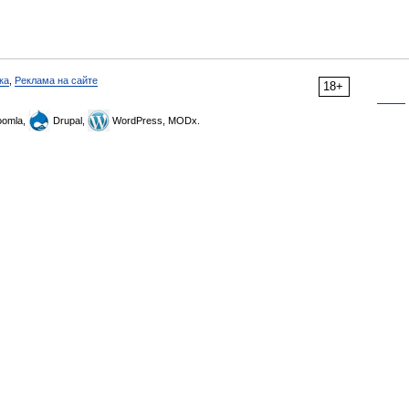
ка
,
Реклама на сайте
18+
omla,
Drupal,
WordPress, MODx.