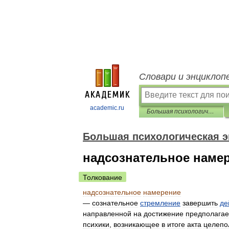
Словари и энциклоп
academic.ru
Большая психологическая энциклопедия
Большая психологическая 
надсознательное наме
Толкование
надсознательное
намерение
—
сознательное
стремление
завершить
де
направленной
на
достижение
предполага
психики
,
возникающее
в
итоге
акта
целепо