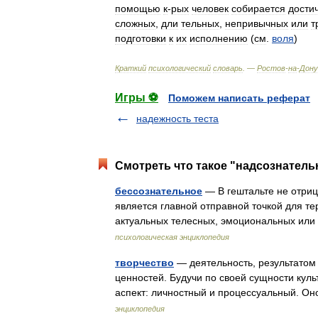
помощью
к
-
рых
человек
собирается
дости
сложных
,
дли
тельных
,
непривычных
или
т
подготовки
к
их
исполнению
(
см
.
воля
)
Краткий
психологический
словарь
. —
Ростов
-
на
-
Дону
Игры ⚽
Поможем написать реферат
надежность теста
Смотреть что такое "надсознатель
бессознательное
— В гештальте не отриц
является главной отправной точкой для те
актуальных телесных, эмоциональных ил
психологическая энциклопедия
творчество
— деятельность, результатом
ценностей. Будучи по своей сущности куль
аспект: личностный и процессуальный. 
энциклопедия