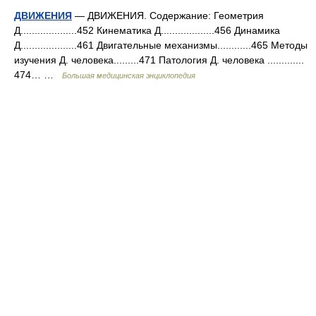
ДВИЖЕНИЯ
— ДВИЖЕНИЯ. Содержание: Геометрия
Д....................452 Кинематика Д...................456 Динамика
Д....................461 Двигательные механизмы............465 Методы
изучения Д. человека.........471 Патология Д. человека .............
474… …
Большая медицинская энциклопедия