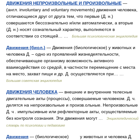
ДВИЖЕНИЯ НЕПРОИЗВОЛЬНЫЕ И ПРОИЗВОЛЬНЫЕ
—
(англ. involuntary and voluntary movements) движения человека,
отличающиеся друг от друга тем, что первые (Д. н.)
совершаются бессознательно и/или автоматически, а вторые
(Д. н.) носят сознательный характер, выполняются в
соответствии со стоящей… …
Большая психологическая энциклопедия
Движения (биол.)
— Движения (биологическое) у животных и
человека Д. ‒ одно из проявлений жизнедеятельности,
обеспечивающее организму возможность активного
взаимодействия со средой, в частности перемещение с места
на место, захват пищи и др. Д. осуществляются при… …
Большая советская энциклопедия
ДВИЖЕНИЯ ЧЕЛОВЕКА
— внешние и внутренние телесные
двигательные акты (процессы), совершаемые человеком. Д. ч.
делятся на непроизвольные и произв.ольные. Непроизвольные
Д. ч . импульсивные или рефлекторные акты, осуществляемые
без контроля сознания. Эти движения могут …
Энциклопедический
словарь по психологии и педагогике
Движения
— (биологическое) у животных и человека Д.