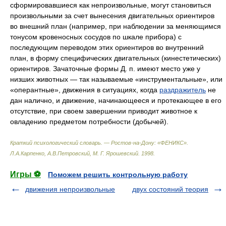
сформировавшиеся как непроизвольные, могут становиться
произвольными за счет вынесения двигательных ориентиров
во внешний план (например, при наблюдении за меняющимся
тонусом кровеносных сосудов по шкале прибора) с
последующим переводом этих ориентиров во внутренний
план, в форму специфических двигательных (кинестетических)
ориентиров. Зачаточные формы Д. п. имеют место уже у
низших животных — так называемые «инструментальные», или
«оперантные», движения в ситуациях, когда
раздражитель
не
дан налично, и движение, начинающееся и протекающее в его
отсутствие, при своем завершении приводит животное к
овладению предметом потребности (добычей).
Краткий психологический словарь. — Ростов-на-Дону: «ФЕНИКС»
.
Л.А.Карпенко, А.В.Петровский, М. Г. Ярошевский
.
1998
.
Игры ⚽
Поможем решить контрольную работу
движения непроизвольные
двух состояний теория