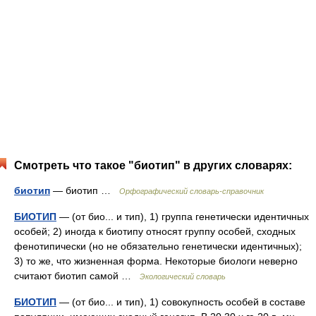
Смотреть что такое "биотип" в других словарях:
биотип
— биотип …
Орфографический словарь-справочник
БИОТИП
— (от био... и тип), 1) группа генетически идентичных
особей; 2) иногда к биотипу относят группу особей, сходных
фенотипически (но не обязательно генетически идентичных);
3) то же, что жизненная форма. Некоторые биологи неверно
считают биотип самой …
Экологический словарь
БИОТИП
— (от био... и тип), 1) совокупность особей в составе