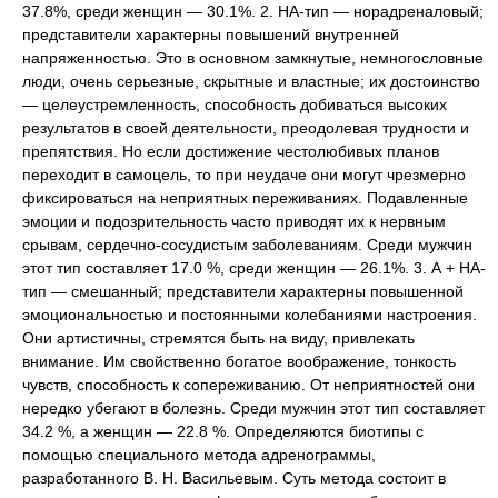
37.8%, среди женщин — 30.1%. 2. НА-тип — норадреналовый;
представители характерны повышений внутренней
напряженностью. Это в основном замкнутые, немногословные
люди, очень серьезные, скрытные и властные; их достоинство
— целеустремленность, способность добиваться высоких
результатов в своей деятельности, преодолевая трудности и
препятствия. Но если достижение честолюбивых планов
переходит в самоцель, то при неудаче они могут чрезмерно
фиксироваться на неприятных переживаниях. Подавленные
эмоции и подозрительность часто приводят их к нервным
срывам, сердечно-сосудистым заболеваниям. Среди мужчин
этот тип составляет 17.0 %, среди женщин — 26.1%. 3. А + НА-
тип — смешанный; представители характерны повышенной
эмоциональностью и постоянными колебаниями настроения.
Они артистичны, стремятся быть на виду, привлекать
внимание. Им свойственно богатое воображение, тонкость
чувств, способность к сопереживанию. От неприятностей они
нередко убегают в болезнь. Среди мужчин этот тип составляет
34.2 %, а женщин — 22.8 %. Определяются биотипы с
помощью специального метода адренограммы,
разработанного В. Н. Васильевым. Суть метода состоит в