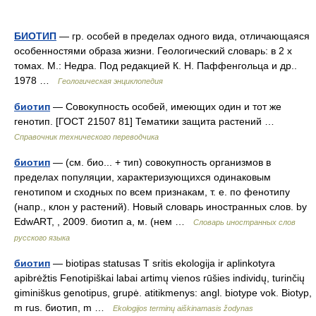
БИОТИП
— гр. особей в пределах одного вида, отличающаяся
особенностями образа жизни. Геологический словарь: в 2 х
томах. М.: Недра. Под редакцией К. Н. Паффенгольца и др..
1978 …
Геологическая энциклопедия
биотип
— Совокупность особей, имеющих один и тот же
генотип. [ГОСТ 21507 81] Тематики защита растений …
Справочник технического переводчика
биотип
— (см. био... + тип) совокупность организмов в
пределах популяции, характеризующихся одинаковым
генотипом и сходных по всем признакам, т. е. по фенотипу
(напр., клон у растений). Новый словарь иностранных слов. by
EdwART, , 2009. биотип а, м. (нем …
Словарь иностранных слов
русского языка
биотип
— biotipas statusas T sritis ekologija ir aplinkotyra
apibrėžtis Fenotipiškai labai artimų vienos rūšies individų, turinčių
giminiškus genotipus, grupė. atitikmenys: angl. biotype vok. Biotyp,
m rus. биотип, m …
Ekologijos terminų aiškinamasis žodynas