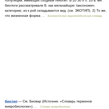
популяции, имеющих сходный геногип. В 20 30 х гг. 20 в. мн.
биологи рассматривали Б. как мельчайшую таксономич.
категорию, из к рой складывается вид. (см. ЭКОТИП). 2) То же,
что жизненная форма …
Биологический энциклопедический словарь
биотип
— См. Биовар (Источник: «Словарь терминов
микробиологии») …
Словарь микробиологии