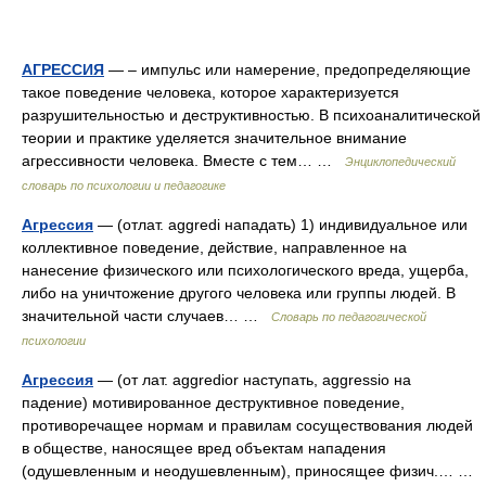
АГРЕССИЯ
— – импульс или намерение, предопределяющие
такое поведение человека, которое характеризуется
разрушительностью и деструктивностью. В психоаналитической
теории и практике уделяется значительное внимание
агрессивности человека. Вместе с тем… …
Энциклопедический
словарь по психологии и педагогике
Агрессия
— (отлат. aggredi нападать) 1) индивидуальное или
коллективное поведение, действие, направленное на
нанесение физического или психологического вреда, ущерба,
либо на уничтожение другого человека или группы людей. В
значительной части случаев… …
Словарь по педагогической
психологии
Агрессия
— (от лат. aggredior наступать, aggressio на
падение) мотивированное деструктивное поведение,
противоречащее нормам и правилам сосуществования людей
в обществе, наносящее вред объектам нападения
(одушевленным и неодушевленным), приносящее физич.… …