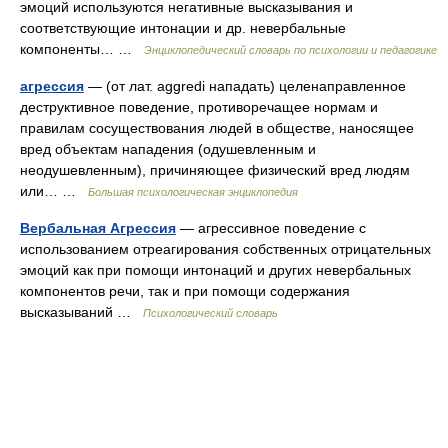
эмоций используются негативные высказывания и
соответствующие интонации и др. невербальные
компоненты… …
Энциклопедический словарь по психологии и педагогике
агрессия
— (от лат. aggredi нападать) целенаправленное
деструктивное поведение, противоречащее нормам и
правилам сосуществования людей в обществе, наносящее
вред объектам нападения (одушевленным и
неодушевленным), причиняющее физический вред людям
или… …
Большая психологическая энциклопедия
Вербальная Агрессия
— агрессивное поведение с
использованием отреагирования собственных отрицательных
эмоций как при помощи интонаций и других невербальных
компонентов речи, так и при помощи содержания
высказываний …
Психологический словарь