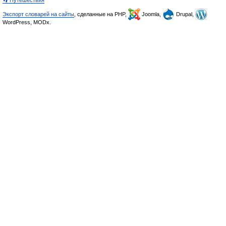
👣 Путешествия
Экспорт словарей на сайты
, сделанные на PHP,
Joomla,
Drupal,
WordPress, MODx.