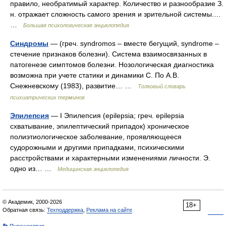
правило, необратимый характер. Количество и разнообразие З.
н. отражает сложность самого зрения и зрительной системы.…
…
Большая психологическая энциклопедия
Синдромы
— (греч. syndromos – вместе бегущий, syndrome –
стечение признаков болезни). Система взаимосвязанных в
патогенезе симптомов болезни. Нозологическая диагностика
возможна при учете статики и динамики С. По А.В.
Снежневскому (1983), развитие… …
Толковый словарь
психиатрических терминов
Эпилепсия
— I Эпилепсия (epilepsia; греч. epilepsia
схватывание, эпилептический припадок) хроническое
полиэтиологическое заболевание, проявляющееся
судорожными и другими припадками, психическими
расстройствами и характерными изменениями личности. Э.
одно из… …
Медицинская энциклопедия
© Академик, 2000-2026
18+
Обратная связь:
Техподдержка
,
Реклама на сайте