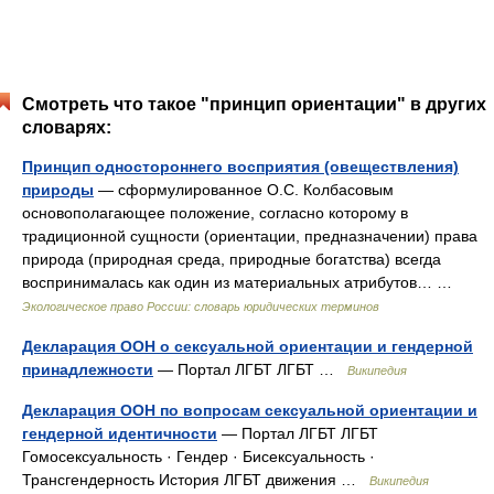
Смотреть что такое "принцип ориентации" в других
словарях:
Принцип одностороннего восприятия (овеществления)
природы
— сформулированное О.С. Колбасовым
основополагающее положение, согласно которому в
традиционной сущности (ориентации, предназначении) права
природа (природная среда, природные богатства) всегда
воспринималась как один из материальных атрибутов… …
Экологическое право России: словарь юридических терминов
Декларация ООН о сексуальной ориентации и гендерной
принадлежности
— Портал ЛГБТ ЛГБТ …
Википедия
Декларация ООН по вопросам сексуальной ориентации и
гендерной идентичности
— Портал ЛГБТ ЛГБТ
Гомосексуальность · Гендер · Бисексуальность ·
Трансгендерность История ЛГБТ движения …
Википедия