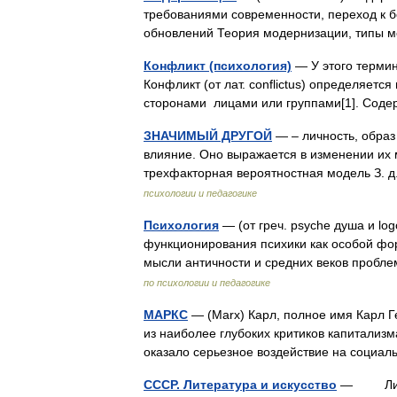
требованиями современности, переход к 
обновлений Теория модернизации, типы
Конфликт (психология)
— У этого термин
Конфликт (от лат. conflictus) определяетс
сторонами лицами или группами[1]. Сод
ЗНАЧИМЫЙ ДРУГОЙ
— – личность, образ
влияние. Оно выражается в изменении их
трехфакторная вероятностная модель З. д
психологии и педагогике
Психология
— (от греч. psyche душа и log
функционирования психики как особой фо
мысли античности и средних веков пробле
по психологии и педагогике
МАРКС
— (Marx) Карл, полное имя Карл Г
из наиболее глубоких критиков капитализ
оказало серьезное воздействие на соци
СССР. Литература и искусство
— Литер