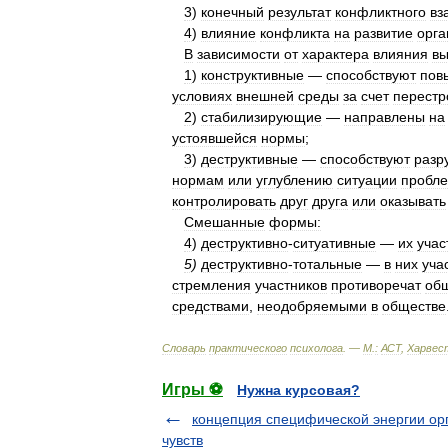
3
)
конечный
результат
конфликтного
вз
4
)
влияние
конфликта
на
развитие
орга
В
зависимости
от
характера
влияния
в
1
)
конструктивные
—
способствуют
пов
условиях
внешней
среды
за
счет
перестр
2
)
стабилизирующие
—
направлены
на
устоявшейся
нормы
;
3
)
деструктивные
—
способствуют
разр
нормам
или
углублению
ситуации
пробл
контролировать
друг
друга
или
оказывать
Смешанные
формы:
4
)
деструктивно
-
ситуативные
—
их
учас
5
)
деструктивно
-
тотальные
—
в
них
уча
стремления
участников
противоречат
об
средствами
,
неодобряемыми
в
обществе
Словарь
практического
психолога
. —
М
.
:
АСТ
,
Харвес
Игры ⚽
Нужна курсовая?
концепция специфической энергии ор
чувств