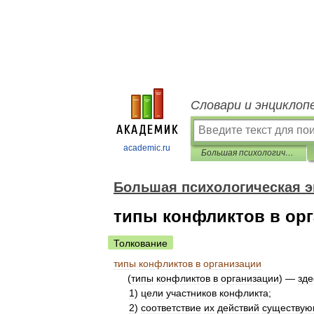
Словари и энциклоп
academic.ru
Большая психологическая энциклопедия
Большая психологическая 
типы конфликтов в ор
Толкование
типы
конфликтов
в
организации
(
типы
конфликтов
в
организации
) —
зде
1
)
цели
участников
конфликта
;
2
)
соответствие
их
действий
существу