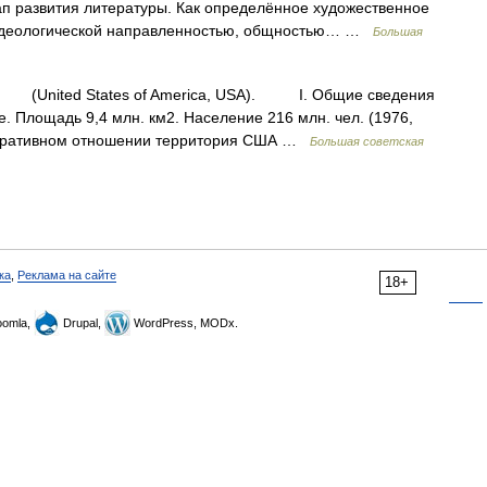
ап развития литературы. Как определённое художественное
 идеологической направленностью, общностью… …
Большая
(United States of America, USA). I. Общие сведения
лощадь 9,4 млн. км2. Население 216 млн. чел. (1976,
истративном отношении территория США …
Большая советская
ка
,
Реклама на сайте
18+
omla,
Drupal,
WordPress, MODx.