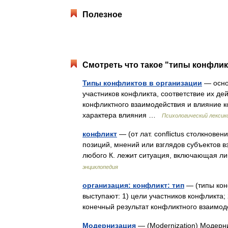
Полезное
Смотреть что такое "типы конфлик
Типы конфликтов в организации
— осно
участников конфликта, соответствие их д
конфликтного взаимодействия и влияние к
характера влияния …
Психологический лексик
конфликт
— (от лат. conflictus столкнове
позиций, мнений или взглядов субъектов 
любого К. лежит ситуация, включающая 
энциклопедия
организация: конфликт: тип
— (типы кон
выступают: 1) цели участников конфликта;
конечный результат конфликтного взаим
Модернизация
— (Modernization) Модерни