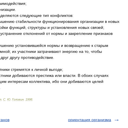
аимодействия
;
низации
.
ыделяются
следующие
тип
конфликтов:
ышению
стабильности
функционирования
организации
в
новых
ойки
функций
,
структуры
и
установления
новых
связей
;
устранение
отклонений
от
нормы
и
закрепление
признаков
ушению
установившейся
нормы
и
возвращению
к
старым
емной
;
их
участники
затрачивают
энергию
на
то
,
чтобы
друг
другу
противодействие
.
тники
стремятся
к
личной
выгоде
;
стники
добиваются
престижа
или
власти
.
В
обоих
случаях
щим
интересам
коллектива
,
ибо
они
добиваются
целей
.
т
.
С
.
Ю
.
Головин
.
1998
.
ганов
ориентация организма