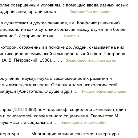
более совершенным условиям, с помощью ввода разных новых
 модернизации, органическая… …
Энциклопедия инвестора
а существуют и другие значения, см. Конфликт (значения).
я в психологии как отсутствие согласия между двумя или более
ержание 1 История понятия …
Википедия
 которой, отраженный в психике др. людей, оказывает на них
 мотивационно смысловой и эмоциональной сфер. Построена
. (А. В. Петровский, 1988),… …
Энциклопедический словарь по
os учение, наука), наука о закономерностях развития и
рмы жизнедеятельности. Основная тема психологической
ма души (Аристотель, О душе и др.) …
Энциклопедический словарь
енрих (1818 1883) нем. философ, социолог и экономист, один
ма и основателей современного социализма. Творчество М.
альную мысль и социальные …
Философская энциклопедия
атура Многонациональная советская литература