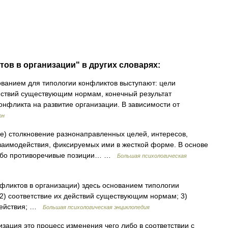
тов в организации" в других словарях:
ванием для типологии конфликтов выступают: цели
ействий существующим нормам, конечный результат
онфликта на развитие организации. В зависимости от
он
ние) столкновение разнонаправленных целей, интересов,
взаимодействия, фиксируемых ими в жесткой форме. В основе
либо противоречивые позиции… …
Большая психологическая
фликтов в организации) здесь основанием типологии
 2) соответствие их действий существующим нормам; 3)
одействия; …
Большая психологическая энциклопедия
зация это процесс изменения чего либо в соответствии с