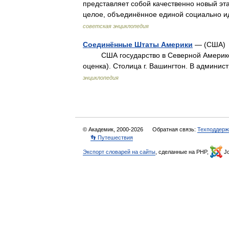
представляет собой качественно новый эт
целое, объединённое единой социально
советская энциклопедия
Соединённые Штаты Америки
— (США) 
США государство в Северной Америке. П
оценка). Столица г. Вашингтон. В админ
энциклопедия
© Академик, 2000-2026
Обратная связь:
Техподдерж
👣 Путешествия
Экспорт словарей на сайты
, сделанные на PHP,
Jo