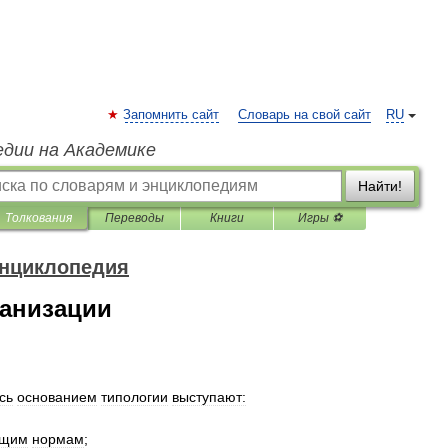
Запомнить сайт
Словарь на свой сайт
RU
едии на Академике
Найти!
Толкования
Переводы
Книги
Игры ⚽
энциклопедия
ганизации
сь
основанием
типологии
выступают:
ющим
нормам
;