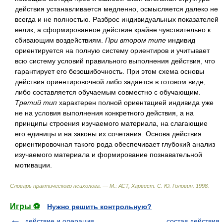
действия устанавливается медленно, осмысляется далеко не
всегда и не полностью. Разброс индивидуальных показателей
велик, а сформированное действие крайне чувствительно к
сбивающим воздействиям.
При втором типе
индивид
ориентируется на полную систему ориентиров и учитывает
всю систему условий правильного выполнения действия, что
гарантирует его безошибочность. При этом схема основы
действия ориентировочной либо задается в готовом виде,
либо составляется обучаемым совместно с обучающим.
Третий тип
характерен полной ориентацией индивида уже
не на условия выполнения конкретного действия, а на
принципы строения изучаемого материала, на слагающие
его единицы и на законы их сочетания. Основа действия
ориентировочная такого рода обеспечивает глубокий анализ
изучаемого материала и формирование познавательной
мотивации.
Словарь практического психолога. — М.: АСТ, Харвест
.
С. Ю. Головин
.
1998
.
Игры ⚽
Нужно решить контрольную?
действие и операция
состав действия