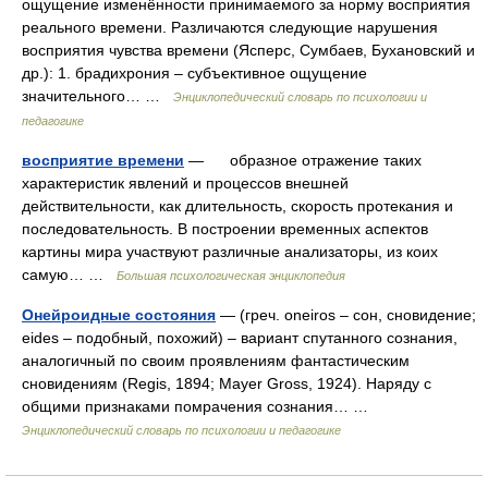
ощущение изменённости принимаемого за норму восприятия
реального времени. Различаются следующие нарушения
восприятия чувства времени (Ясперс, Сумбаев, Бухановский и
др.): 1. брадихрония – субъективное ощущение
значительного… …
Энциклопедический словарь по психологии и
педагогике
восприятие времени
— образное отражение таких
характеристик явлений и процессов внешней
действительности, как длительность, скорость протекания и
последовательность. В построении временных аспектов
картины мира участвуют различные анализаторы, из коих
самую… …
Большая психологическая энциклопедия
Онейроидные состояния
— (греч. oneiros – сон, сновидение;
eides – подобный, похожий) – вариант спутанного сознания,
аналогичный по своим проявлениям фантастическим
сновидениям (Regis, 1894; Mayer Gross, 1924). Наряду с
общими признаками помрачения сознания… …
Энциклопедический словарь по психологии и педагогике