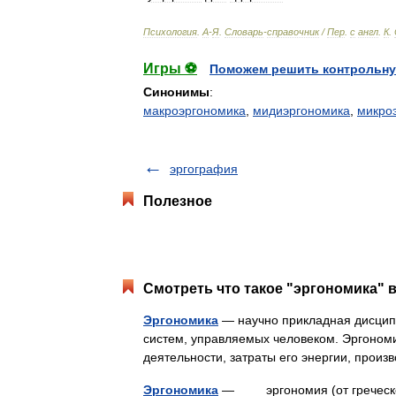
Психология
.
А
-
Я
.
Словарь
-
справочник
/
Пер
.
с
англ
.
К
.
Игры ⚽
Поможем решить контрольну
Синонимы
:
макроэргономика
,
мидиэргономика
,
микро
эргография
Полезное
Смотреть что такое "эргономика" в
Эргономика
— научно прикладная дисцип
систем, управляемых человеком. Эргономи
деятельности, затраты его энергии, прои
Эргономика
— эргономия (от греческого