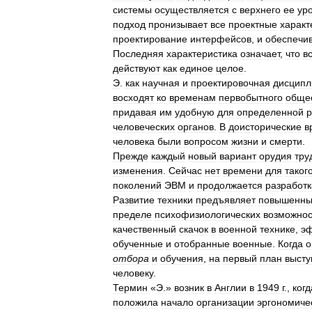
системы
осуществляется
с
верхнего
ее
ур
подход
пронизывает
все
проектные
характ
проектирование
интерфейсов
,
и
обеспечи
Последняя
характеристика
означает
,
что
в
действуют
как
единое
целое
.
Э
.
как
научная
и
проектировочная
дисципл
восходят
ко
временам
первобытного
обще
придавая
им
удобную
для
определенной
р
человеческих
органов
.
В
доисторические
в
человека
были
вопросом
жизни
и
смерти
.
Прежде
каждый
новый
вариант
орудия
тру
изменения
.
Сейчас
нет
времени
для
таког
поколений
ЭВМ
и
продолжается
разработк
Развитие
техники
предъявляет
повышенн
пределе
психофизиологических
возможнос
качественный
скачок
в
военной
технике
,
э
обученные
и
отобранные
военные
.
Когда
о
отбора
и
обучения
,
на
первый
план
высту
человеку
.
Термин
«
Э
.»
возник
в
Англии
в
1949
г
.,
когд
положила
начало
организации
эргономиче