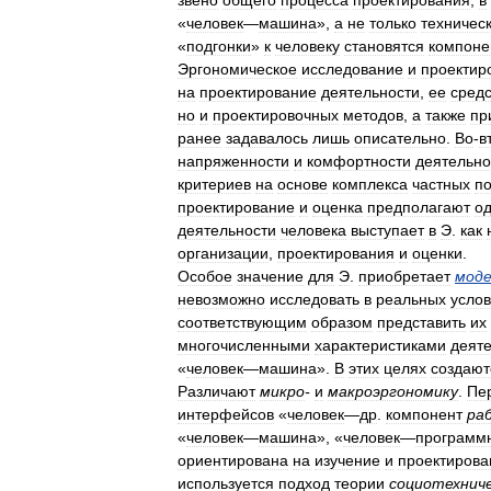
звено
общего
процесса
проектирования
,
в
«
человек
—
машина
»,
а
не
только
техничес
«
подгонки
»
к
человеку
становятся
компоне
Эргономическое
исследование
и
проектир
на
проектирование
деятельности
,
ее
средс
но
и
проектировочных
методов
,
а
также
пр
ранее
задавалось
лишь
описательно
.
Во
-
в
напряженности
и
комфортности
деятельно
критериев
на
основе
комплекса
частных
по
проектирование
и
оценка
предполагают
о
деятельности
человека
выступает
в
Э
.
как
организации
,
проектирования
и
оценки
.
Особое
значение
для
Э
.
приобретает
моде
невозможно
исследовать
в
реальных
усло
соответствующим
образом
представить
их
многочисленными
характеристиками
деят
«
человек
—
машина
».
В
этих
целях
создают
Различают
микро
-
и
макроэргономику
.
Пе
интерфейсов
«
человек
—
др
.
компонент
ра
«
человек
—
машина
», «
человек
—
программ
ориентирована
на
изучение
и
проектирова
используется
подход
теории
социотехнич