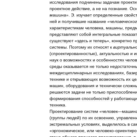
исследования
подчинены
задачам
проект
проектное
действие
,
а
не
на
познание
.
Ос
машина
»
.
Э
.
изучает
определенные
свойс
ней
и
получившие
название
«
человеческо
характеристикам
человека
,
машины
,
пред
представляют
собой
интегральные
показа
существуют
«
здесь
и
теперь
»,
конкретно
п
системы
.
Поэтому
их
относят
к
виртуальн
(
спроектированностью
),
актуальностью
и
и
наук
о
возможностях
и
особенностях
челов
среды
оказывается
не
только
недостаточн
междисциплинарных
исследованиях
,
бази
технике
и
открывающих
возможность
их
це
машин
,
оборудования
и
технически
сложн
решаются
задачи
не
только
приспособлен
формирования
способностей
у
работающ
техника
.
Проектирование
систем
«
человек
—
машин
(
группы
людей
)
по
их
освоению
,
управлен
экстремальных
условиях
,
выделилось
в
са
«
эргономическое
,
или
человеко
-
ориентиро