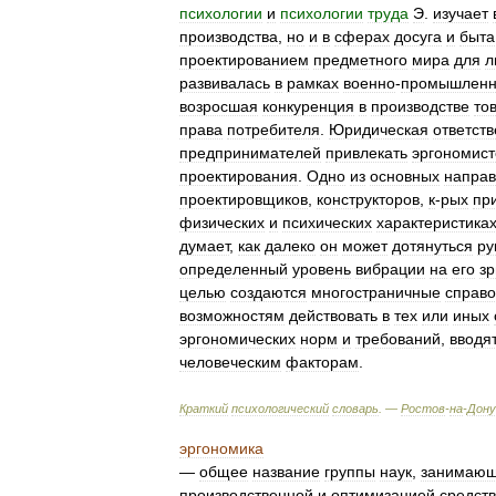
психологии
и
психологии
труда
Э
.
изучает
производства
,
но
и
в
сферах
досуга
и
быта
проектированием
предметного
мира
для
л
развивалась
в
рамках
военно
-
промышленн
возросшая
конкуренция
в
производстве
то
права
потребителя
.
Юридическая
ответст
предпринимателей
привлекать
эргономист
проектирования
.
Одно
из
основных
напра
проектировщиков
,
конструкторов
,
к
-
рых
пр
физических
и
психических
характеристика
думает
,
как
далеко
он
может
дотянуться
ру
определенный
уровень
вибрации
на
его
зр
целью
создаются
многостраничные
справо
возможностям
действовать
в
тех
или
иных
эргономических
норм
и
требований
,
вводя
человеческим
факторам
.
Краткий
психологический
словарь
. —
Ростов
-
на
-
Дону
эргономика
—
общее
название
группы
наук
,
занимающ
производственной
и
оптимизацией
средств