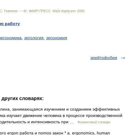
С
.
Ткаченко
. —
М
.
:
ФАИР
-
ПРЕСС
.
Майк
Кордуэлл
.
2000
.
ю работу
эргономика
,
эргология
,
эргономия
эрейтофобия
 других словарях:
лина, занимающаяся изучением и созданием эффективных
ка изучает движение человека в процессе производственной
зводительность и интенсивность при …
Финансовый словарь
 ergon работа и nomos закон * a. ergonomics, human