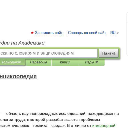
Запомнить сайт
Словарь на свой сайт
RU
едии на Академике
Найти!
Толкования
Переводы
Книги
Игры ⚽
энциклопедия
) —
область
научноприкладных
исследований
,
находящихся
на
ологии
труда
,
в
которой
разрабатываются
проблемы
истем
«
человек
—
техника
—
среда
».
В
отличие
от
инженерной