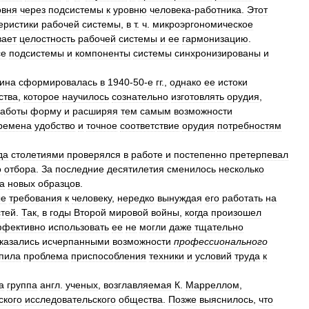
овня
через
подсистемы
к
уровню
человека
-
работника
.
Этот
еристики
рабочей
системы
,
в
т
.
ч
.
микроэргономическое
вает
целостность
рабочей
системы
и
ее
гармонизацию
.
се
подсистемы
и
компоненты
системы
синхронизированы
и
ина
сформировалась
в
1940
-
50
-
е
гг
.,
однако
ее
истоки
ства
,
которое
научилось
сознательно
изготовлять
орудия
,
аботы
форму
и
расширяя
тем
самым
возможности
ремена
удобство
и
точное
соответствие
орудия
потребностям
да
столетиями
проверялся
в
работе
и
постепенно
претерпевал
о
отбора
.
За
последние
десятилетия
сменилось
несколько
а
новых
образцов
.
ые
требования
к
человеку
,
нередко
вынуждая
его
работать
на
тей
.
Так
,
в
годы
Второй
мировой
войны
,
когда
произошел
ффективно
использовать
ее
не
могли
даже
тщательно
казались
исчерпанными
возможности
профессионального
пила
проблема
приспособления
техники
и
условий
труда
к
а
группа
англ
.
ученых
,
возглавляемая
К
.
Марреллом
,
ского
исследовательского
общества
.
Позже
выяснилось
,
что