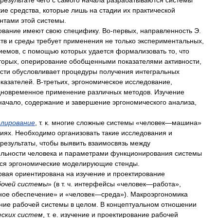
результате
чего
с
самого
начала
разрабатываются
системы
кие
средства
,
которые
лишь
на
стадии
их
практической
нтами
этой
системы
.
ование
имеют
свою
специфику
.
Во
-
первых
,
направленность
Э
.
тв
и
среды
требует
применения
не
только
экспериментальных
,
иемов
,
с
помощью
которых
удается
формализовать
то
,
что
торых
,
оперирование
обобщенными
показателями
активности
,
сти
обусловливает
процедуры
получения
интегральных
казателей
.
В
-
третьих
,
эргономическое
исследование
,
дновременное
применение
различных
методов
.
Изучение
начало
,
содержание
и
завершение
эргономического
анализа
,
лирование
,
т
.
к
.
многие
сложные
системы
«
человек
—
машина
»
виях
.
Необходимо
организовать
такие
исследования
и
результаты
,
чтобы
выявить
взаимосвязь
между
ельности
человека
и
параметрами
функционирования
системы
ся
эргономические
моделирующие
стенды
.
рвая
ориентирована
на
изучение
и
проектирование
бочей
системы
» (
в
т
.
ч
.
интерфейсы
«
человек
—
работа
»,
ное
обеспечение
»
и
«
человек
—
среда
»).
Макроэргономика
ние
рабочей
системы
в
целом
.
В
концептуальном
отношении
еских
систем
,
т
.
е
.
изучение
и
проектирование
рабочей