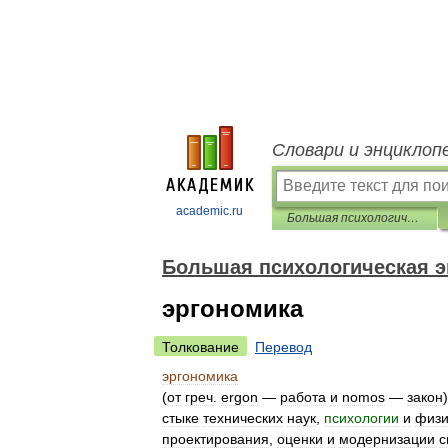
Словари и энциклоп
academic.ru
Большая психологическая энциклопедия
Большая психологическая 
эргономика
Толкование
Перевод
эргономика
(
от
греч
.
ergon
—
работа
и
nomos
—
закон
стыке
технических
наук
,
психологии
и
физи
проектирования
,
оценки
и
модернизации
с