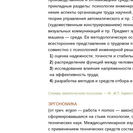
прикладные
разделы:
психологии
инженер
некие
аспекты
организации
труда
научной
теории
управления
автоматического
и
пр
.
(
художественным
конструированием
)
техн
визуальных
коммуникаций
и
пр
.
Предмет
э
машина
—
среда
.
Ее
методологическую
ос
всестороннее
представление
о
трудовом
п
совместно
с
психологией
инженерной
реш
1
)
оценка
надежности
,
точности
и
стабиль
2
)
распределение
функций
между
челове
3
)
исследование
влияния
напряженности
на
эффективность
труда
;
4
)
разработка
методов
и
средств
отбора
и
Словарь
практического
психолога
. —
М
.
:
АСТ
,
Харвес
ЭРГОНОМИКА
(
от
греч
.
ergon
—
работа
+
nomos
—
закон
сформировавшаяся
на
стыке
психологии
,
технических
наук
.
Междисциплинарное
из
с
применением
технических
средств
соста