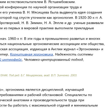
ским
естествоиспытателем
В
.
Ястшембовским
.
ой
конференции
по
научной
организации
труда
и
и
его
ученика
В
.
Н
.
Мясищева
была
выдвинута
идея
создания
которой
год
спустя
уточнили
как
эргонология
.
В
1920
-
30
-
х
гг
.
А
.
бротворский
,
Н
.
В
.
Зимкин
,
Н
.
А
.
Эппле
и
др
.
ученые
развивали
ми
из
первых
в
мировой
практике
выполнили
прикладные
нач
.
1960
-
х
гг
.
В
эти
годы
в
промышленно
развитых
и
многих
ться
национальные
эргономические
ассоциации
или
общества
,
ская
ассоциация
,
издающая
в
Англии
журнал
«
Эргономика
»
и
ютер
,
Когнитивная
эргономика
,
Надежность
системы
й
интерфейс
,
Человеко
-
центрированный
подход
,
ОЗНАК
.
Под
ред
.
Б
.
Г
.
Мещерякова
,
акад
.
В
.
П
.
Зинченко
.
2003
.
р
»,
эргономика
является
дисциплиной
,
изучающей
требованиями
и
рабочей
обстановкой
.
Специалисты
по
еческой
анатомии
и
производительности
труда
при
огли
бы
работать
с
максимальной
отдачей
и
минимальным