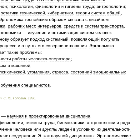
ной
;
психологии
,
физиологии
и
гигиены
труда
;
антропологии
;
,
эстетики
технической
,
кибернетики
,
теории
систем
общей
,
Эргономика
теснейшим
образом
связана
с
дизайном
ики
,
рабочих
мест
,
интерьеров
,
средств
и
систем
транспорта
,
ргономики
—
изучение
и
оптимизация
систем
человек
—
нову
образует
подход
системный
,
позволяющий
получить
роцессе
и
о
путях
его
совершенствования
.
Эргономика
ает
такие
проблемы:
ности
работы
человека
-
оператора
;
ком
и
машиной
;
психической
,
утомления
,
стресса
,
состояний
эмоциональных
обучения
специалистов
.
т
.
С
.
Ю
.
Головин
.
1998
.
) —
научная
и
проектировочная
дисциплина
,
физиологии
,
гигиены
труда
,
биомеханики
,
антропологии
и
ряда
учение
человека
или
группы
людей
в
условиях
их
деятельности
вляет
содержание
Э
.
как
научной
дисциплины
.
Эргономические