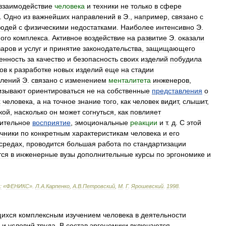
взаимодействие
человека
и
техники
не
только
в
сфере
.
Одно
из
важнейших
направлений
в
Э
.,
например
,
связано
с
юдей
с
физическими
недостатками
.
Наиболее
интенсивно
Э
.
ого
комплекса
.
Активное
воздействие
на
развитие
Э
.
оказали
варов
и
услуг
и
принятие
законодательства
,
защищающего
венность
за
качество
и
безопасность
своих
изделий
побудила
ов
к
разработке
новых
изделий
еще
на
стадии
влений
Э
.
связано
с
изменением
менталитета
инженеров
,
изывают
ориентироваться
не
на
собственные
представления
о
х
человека
,
а
на
точное
знание
того
,
как
человек
видит
,
слышит
,
кой
,
насколько
он
может
согнуться
,
как
повлияет
ительное
восприятие
,
эмоциональные
реакции
и
т
.
д
.
С
этой
чники
по
конкретным
характеристикам
человека
и
его
средах
,
проводится
большая
работа
по
стандартизации
тся
в
инженерные
вузы
дополнительные
курсы
по
эргономике
и
:
«
ФЕНИКС
»
.
Л
.
А
.
Карпенко
,
А
.
В
.
Петровский
,
М
.
Г
.
Ярошевский
.
1998
.
ихся
комплексным
изучением
человека
в
деятельности
и
условий
труда
.
В
состав
эргономики
включаются