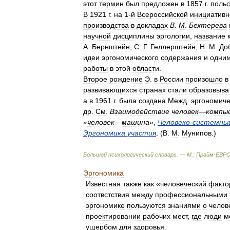
этот
термин
был
предложен
в
1857
г
.
поль
В
1921
г
.
на
1
-
й
Всероссийской
инициативн
производства
в
докладах
В
.
М
.
Бехтерева
научной
дисциплины
эргологии
,
название
А
.
Бернштейн
,
С
.
Г
.
Геллерштейн
,
Н
.
М
.
До
идеи
эргономического
содержания
и
одни
работы
в
этой
области
.
Второе
рождение
Э
.
в
России
произошло
в
развивающихся
странах
стали
образовыва
а
в
1961
г
.
была
создана
Межд
.
эргономиче
др
.
См
.
Взаимодействие
человек
—
компь
«
человек
—
машина
»
,
Человеко
-
системны
Эргономика
участия
. (
В
.
М
.
Мунипов
.)
Большой
психологический
словарь
. —
М
.
:
Прайм
-
ЕВР
Эргономика
Известная
также
как
«
человеческий
факто
соотвстствия
между
профессиональными
эргономике
пользуются
знаниями
о
челов
проектировании
рабочих
мест
,
где
люди
м
ущербом
для
здоровья
.