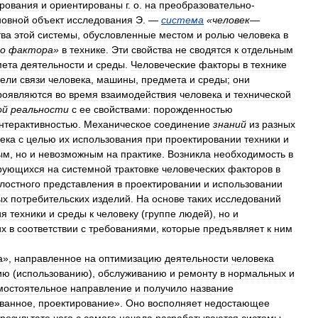
ирования
и
ориентированы
г
.
о
.
на
преобразовательно
-
новной
объект
исследования
Э
. —
система
«
человек
—
тва
этой
системы
,
обусловленные
местом
и
ролью
человека
в
го
фактора
»
в
технике
.
Эти
свойства
не
сводятся
к
отдельным
мета
деятельности
и
среды
.
Человеческие
факторы
в
технике
тели
связи
человека
,
машины
,
предмета
и
среды
;
они
роявляются
во
время
взаимодействия
человека
и
технической
ой
реальности
с
ее
свойствами:
порожденностью
нтерактивностью
.
Механическое
соединение
знаний
из
разных
ека
с
целью
их
использования
при
проектировании
техники
и
ым
,
но
и
невозможным
на
практике
.
Возникла
необходимость
в
рующихся
на
системной
трактовке
человеческих
факторов
в
лостного
представления
в
проектировании
и
использовании
ых
потребительских
изделий
.
На
основе
таких
исследований
ия
техники
и
среды
к
человеку
(
группе
людей
),
но
и
их
в
соответствии
с
требованиями
,
которые
предъявляет
к
ним
а
»,
направленное
на
оптимизацию
деятельности
человека
ию
(
использованию
),
обслуживанию
и
ремонту
в
нормальных
и
мостоятельное
направление
и
получило
название
ванное
,
проектирование
».
Оно
восполняет
недостающее