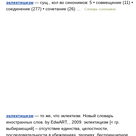
эклектицизм
— сущ., кол во синонимов: 5 • совмещение (11) •
соединение (277) • сочетание (26) …
Словарь синонимов
эклектицизм
— то же, что эклектизм. Новый словарь
иностранных слов. by EdwART, , 2009. эклектицизм [< гр.
выбирающий] – отсутствие единства, целостности,
последовательности в убеждениях, теориях; беспринципное