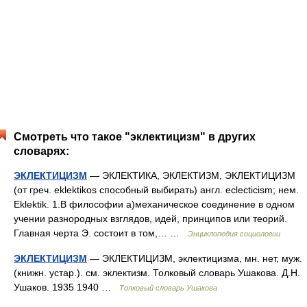
Смотреть что такое "эклектицизм" в других
словарях:
ЭКЛЕКТИЦИЗМ
— ЭКЛЕКТИКА, ЭКЛЕКТИЗМ, ЭКЛЕКТИЦИЗМ
(от греч. eklektikos способный выбирать) англ. eclecticism; нем.
Eklektik. 1.В философии а)механическое соединение в одном
учении разнородных взглядов, идей, принципов или теорий.
Главная черта Э. состоит в том,… …
Энциклопедия социологии
ЭКЛЕКТИЦИЗМ
— ЭКЛЕКТИЦИЗМ, эклектицизма, мн. нет, муж.
(книжн. устар.). см. эклектизм. Толковый словарь Ушакова. Д.Н.
Ушаков. 1935 1940 …
Толковый словарь Ушакова