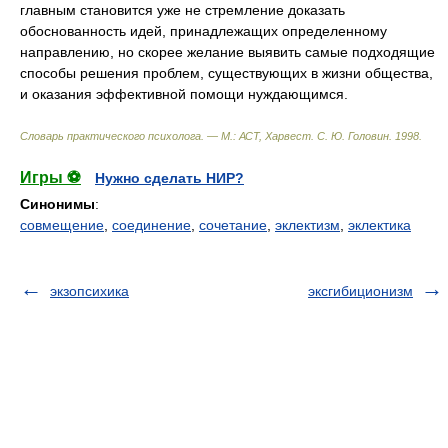
главным становится уже не стремление доказать
обоснованность идей, принадлежащих определенному
направлению, но скорее желание выявить самые подходящие
способы решения проблем, существующих в жизни общества,
и оказания эффективной помощи нуждающимся.
Словарь практического психолога. — М.: АСТ, Харвест
.
С. Ю. Головин
.
1998
.
Игры ⚽
Нужно сделать НИР?
Синонимы
:
совмещение
,
соединение
,
сочетание
,
эклектизм
,
эклектика
экзопсихика
эксгибиционизм