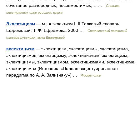
сочетание разнородных, несовместимых,… …
Словарь
иностранных слов русского языка
Эклектицизм
— м.; = эклектизм I, II Толковый словарь
Ефремовой. Т. Ф. Ефремова. 2000 …
Современный толковый
словарь русского языка Ефремовой
эклектицизм
— эклектицизм, эклектицизмы, эклектицизма,
эклектицизмов, эклектицизму, эклектицизмам, эклектицизм,
эклектицизмы, эклектицизмом, эклектицизмами, эклектицизме,
эклектицизмах (Источник: «Полная акцентуированная
парадигма по А. А. Зализняку») …
Формы слов