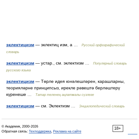
эклектицизм
— эклектиц изм, а …
Русский орфографический
словарь
эклектицизм
— устар., см. эклектизм …
Популярный словарь
русского языка
эклектицизм
— Төрле идея юнәлешләрен, карашларны,
теорияләрне принципсыз, ирекле рәвештә берләштерү
күренеше …
Татар теленең аңлатмалы сүзлеге
эклектицизм
— см. Эклектизм …
Энциклопедический словарь
© Академик, 2000-2026
18+
Обратная связь:
Техподдержка
,
Реклама на сайте