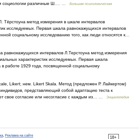
и и социологии различные Ш.… …
Большая психологическая
. Тёрстоуна метод измерения в шкале интервалов
стик исследуемых. Первая шкала равнокажущихся интервалов
енной социальному исследованию того, как люди относятся к…
 равнокажущихся интервалов Л.Терстоуна метод измерения
циальных характеристик исследуемых. Первая шкала
 в работе 1929 года, посвященной социальному
ale, Likert; нем. Likert Skala. Метод (предложен Р. Лайкертом)
к индивидов, представляющий собой адаптацию теста к
ет свое согласие или несогласие с каждым из… …
Энциклопедия
ка
,
Реклама на сайте
18+