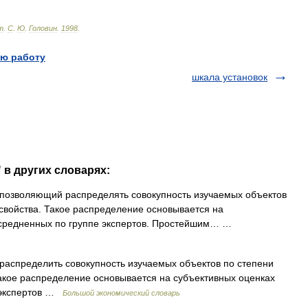
т
.
С
.
Ю
.
Головин
.
1998
.
ю работу
шкала установок
 в других словарях:
позволяющий распределять совокупность изучаемых объектов
свойства. Такое распределение основывается на
 усредненных по группе экспертов. Простейшим… …
аспределить совокупность изучаемых объектов по степени
акое распределение основывается на субъективных оценках
е экспертов …
Большой экономический словарь