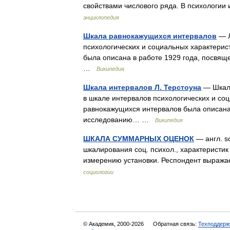
свойствами числового ряда. В психологи
энциклопедия
Шкала равнокажущихся интервалов
— Л
психологических и социальных характери
была описана в работе 1929 года, посвящ
…
Википедия
Шкала интервалов Л. Терстоуна
— Шкала
в шкале интервалов психологических и со
равнокажущихся интервалов была описана
исследованию… …
Википедия
ШКАЛА СУММАРНЫХ ОЦЕНОК
— англ. sc
шкалирования соц. психол., характеристи
измерению установки. Респондент выража
социологии
© Академик, 2000-2026
Обратная связь:
Техподдерж