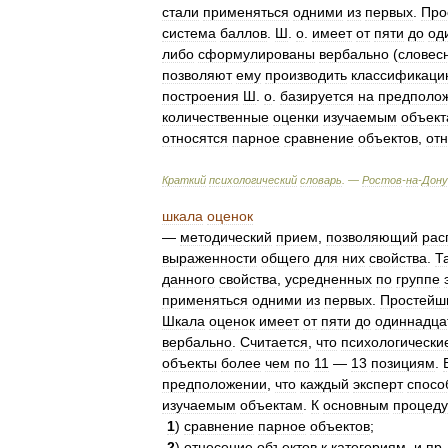
стали
применяться
одними
из
первых
.
Про
система
баллов
.
Ш
.
о
.
имеет
от
пяти
до
од
либо
сформулированы
вербально
(
словес
позволяют
ему
производить
классификаци
построения
Ш
.
о
.
базируется
на
предполо
количественные
оценки
изучаемым
объек
относятся
парное
сравнение
объектов
,
от
Краткий
психологический
словарь
. —
Ростов
-
на
-
Дону
шкала
оценок
—
методический
прием
,
позволяющий
рас
выраженности
общего
для
них
свойства
.
Т
данного
свойства
,
усредненных
по
группе
применяться
одними
из
первых
.
Простейш
Шкала
оценок
имеет
от
пяти
до
одиннадца
вербально
.
Считается
,
что
психологически
объекты
более
чем
по
11
—
13
позициям
.
предположении
,
что
каждый
эксперт
спосо
изучаемым
объектам
.
К
основным
процед
1
)
сравнение
парное
объектов
;
2
)
отнесение
объектов
к
категориям
,
и
пр
.