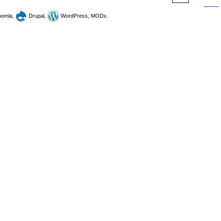
omla,
Drupal,
WordPress, MODx.