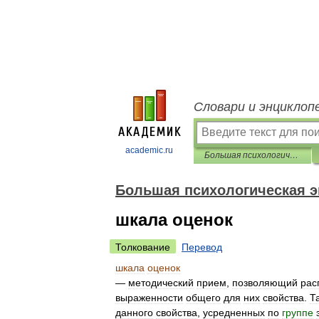
Словари и энциклоп
academic.ru
Большая психологическая энциклопедия
Большая психологическая 
шкала оценок
Толкование
Перевод
шкала
оценок
—
методический
прием
,
позволяющий
рас
выраженности
общего
для
них
свойства
.
Т
данного
свойства
,
усредненных
по
группе