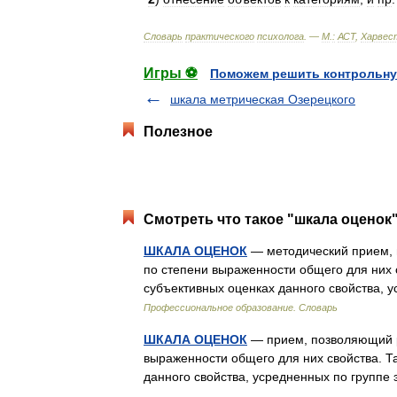
Словарь
практического
психолога
. —
М
.
:
АСТ
,
Харвес
Игры ⚽
Поможем решить контрольну
шкала метрическая Озерецкого
Полезное
Смотреть что такое "шкала оценок"
ШКАЛА ОЦЕНОК
— методический прием, 
по степени выраженности общего для них 
субъективных оценках данного свойства,
Профессиональное образование. Словарь
ШКАЛА ОЦЕНОК
— прием, позволяющий р
выраженности общего для них свойства. Т
данного свойства, усредненных по групп