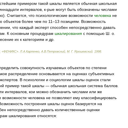
стейшим
примером
такой
шкалы
является
обычная
школьная
иннадцати
интервалов
,
к
-
рые
могут
быть
обозначены
числами
но
).
Считается
,
что
психологические
возможности
человека
не
ю
объектов
более
чем
по
11
–
13
позициям
.
Возможность
жении
,
что
каждый
эксперт
способен
непосредственно
давать
там
.
К
основным
процедурам
шкалирования
с
помощью
Ш
.
о
.
несение
их
к
категориям
и
др
.
:
«
ФЕНИКС
»
.
Л
.
А
.
Карпенко
,
А
.
В
.
Петровский
,
М
.
Г
.
Ярошевский
.
1998
.
пределить
совокупность
изучаемых
объектов
по
степени
акое
распределение
основывается
на
оценках
субъективных
экспертов
.
В
психологии
и
социологии
шкалы
оценок
стали
ий
пример
такой
шкалы
—
обычная
школьная
система
баллов
.
ти
интервалов
,
кои
можно
обозначить
числами
или
же
е
возможности
человека
не
позволяют
ему
классифицировать
Возможность
построения
шкалы
оценок
базируется
на
бен
непосредственно
давать
количественные
оценки
урам
шкалирования
относятся: