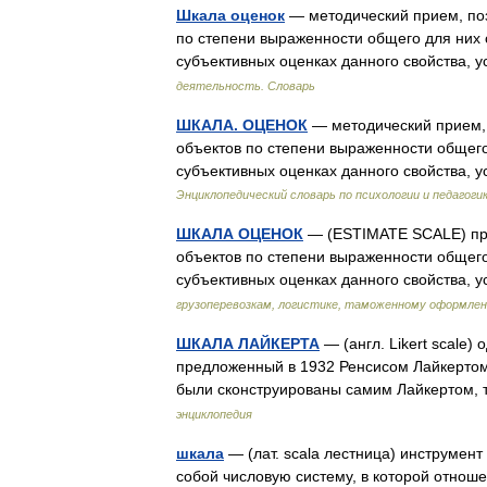
Шкала оценок
— методический прием, по
по степени выраженности общего для них 
субъективных оценках данного свойства,
деятельность. Словарь
ШКАЛА. ОЦЕНОК
— методический прием,
объектов по степени выраженности общего
субъективных оценках данного свойства,
Энциклопедический словарь по психологии и педагоги
ШКАЛА ОЦЕНОК
— (ESTIMATE SCALE) при
объектов по степени выраженности общего
субъективных оценках данного свойства,
грузоперевозкам, логистике, таможенному оформле
ШКАЛА ЛАЙКЕРТА
— (англ. Likert scale)
предложенный в 1932 Ренсисом Лайкертом 
были сконструированы самим Лайкертом, 
энциклопедия
шкала
— (лат. scala лестница) инструмен
собой числовую систему, в которой отно