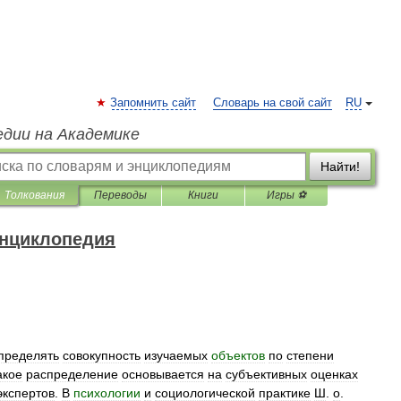
Запомнить сайт
Словарь на свой сайт
RU
едии на Академике
Найти!
Толкования
Переводы
Книги
Игры ⚽
энциклопедия
пределять
совокупность
изучаемых
объектов
по
степени
акое
распределение
основывается
на
субъективных
оценках
экспертов
.
В
психологии
и
социологической
практике
Ш
.
о
.