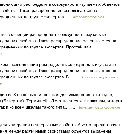
зволяющий распределять совокупность изучаемых объектов
свойства. Такое распределение основывается на
 усредненных по группе экспертов …
Исследовательская
 позволяющий распределять совокупность изучаемых
 для них свойства. Такое распределение основывается на
 усредненных по группе экспертов. Простейшим… …
ке
ем, позволяющий распределять совокупность изучаемых
 для них свойства. Такое распределение основывается на
 усредненных по группе экспертов. В… …
Глоссарий терминов по
нию
 один из 3 основных типов шкал для измерения аттитюдов,
(Ликертом). Термин «Ш. Л.» относится как к шкалам, которые
так и ко всем шкалам такого типа.… …
Большая психологическая
т для измерения непрерывных свойств объекта; представляет
шения между различными свойствами объектов выражены