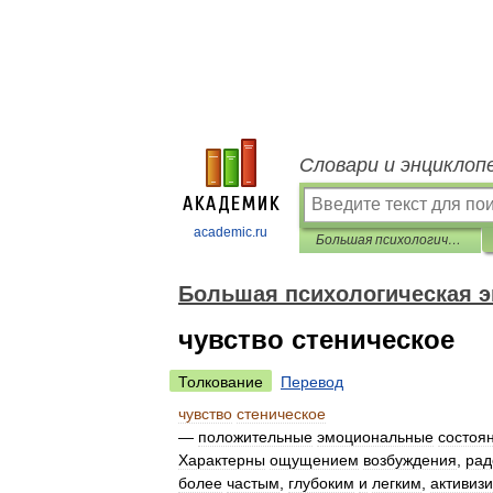
Словари и энциклоп
academic.ru
Большая психологическая энциклопедия
Большая психологическая 
чувство стеническое
Толкование
Перевод
чувство
стеническое
—
положительные
эмоциональные
состоя
Характерны
ощущением
возбуждения
,
рад
более
частым
,
глубоким
и
легким
,
активиз