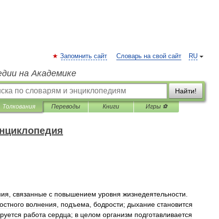
Запомнить сайт
Словарь на свой сайт
RU
едии на Академике
Найти!
Толкования
Переводы
Книги
Игры ⚽
энциклопедия
ния
,
связанные
с
повышением
уровня
жизнедеятельности
.
остного
волнения
,
подъема
,
бодрости
;
дыхание
становится
ируется
работа
сердца
;
в
целом
организм
подготавливается