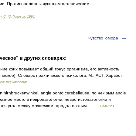
гии
.
Противоположны
чувствам
астеническим
.
т
.
С
.
Ю
.
Головин
.
1998
.
чувство юмора
ческое" в других словарях:
ие коих повышает общий тонус организма, его активность,
ическое). Словарь практического психолога. М.: АСТ, Харвест.
кая энциклопедия
n hirnbruckenwinkel, angle ponto cerebelleuse, по нек рым angle
бразное место в невропатологии, неврогистопатологии и
ается угол между мозжечком, продолговатым… …
Большая