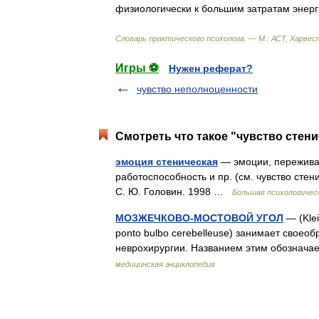
физиологически
к
большим
затратам
энер
Словарь
практического
психолога
. —
М
.
:
АСТ
,
Харвес
Игры ⚽
Нужен реферат?
чувство неполноценности
Смотреть что такое "чувство стени
эмоция стеническая
— эмоции, переживан
работоспособность и пр. (см. чувство стен
С. Ю. Головин. 1998 …
Большая психологичес
МОЗЖЕЧКОВО-МОСТОВОЙ УГОЛ
— (Klei
ponto bulbo cerebelleuse) занимает своео
неврохирургии. Названием этим обознач
медицинская энциклопедия