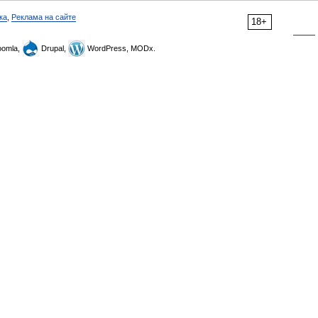
ка
,
Реклама на сайте
18+
omla,
Drupal,
WordPress, MODx.