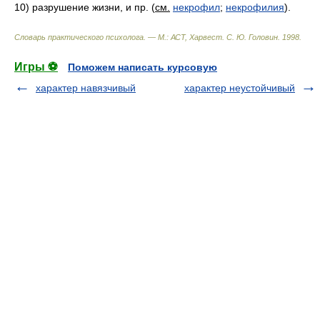
10) разрушение жизни, и пр. (
см.
некрофил
;
некрофилия
).
Словарь практического психолога. — М.: АСТ, Харвест
.
С. Ю. Головин
.
1998
.
Игры ⚽
Поможем написать курсовую
характер навязчивый
характер неустойчивый