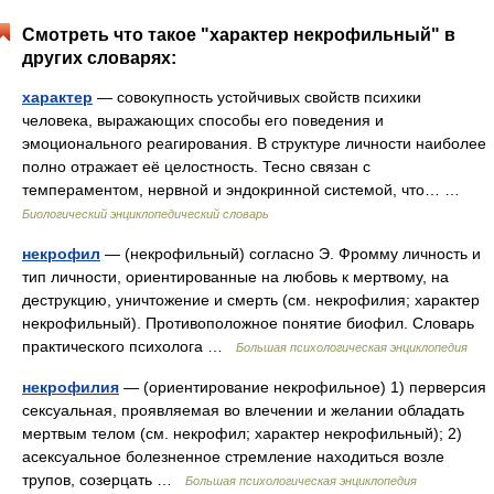
Смотреть что такое "характер некрофильный" в
других словарях:
характер
— совокупность устойчивых свойств психики
человека, выражающих способы его поведения и
эмоционального реагирования. В структуре личности наиболее
полно отражает её целостность. Тесно связан с
темпераментом, нервной и эндокринной системой, что… …
Биологический энциклопедический словарь
некрофил
— (некрофильный) согласно Э. Фромму личность и
тип личности, ориентированные на любовь к мертвому, на
деструкцию, уничтожение и смерть (см. некрофилия; характер
некрофильный). Противоположное понятие биофил. Словарь
практического психолога …
Большая психологическая энциклопедия
некрофилия
— (ориентирование некрофильное) 1) перверсия
сексуальная, проявляемая во влечении и желании обладать
мертвым телом (см. некрофил; характер некрофильный); 2)
асексуальное болезненное стремление находиться возле
трупов, созерцать …
Большая психологическая энциклопедия