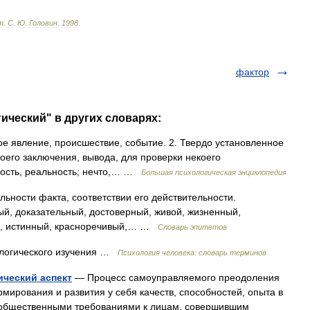
т
.
С
.
Ю
.
Головин
.
1998
.
фактор
ический" в других словарях:
 явление, происшествие, событие. 2. Твердо установленное
оего заключения, вывода, для проверки некоего
ность, реальность; нечто,… …
Большая психологическая энциклопедия
ьности факта, соответствии его действительности.
ый, доказательный, достоверный, живой, жизненный,
й, истинный, красноречивый,… …
Словарь эпитетов
логического изучения …
Психология человека: словарь терминов
ческий аспект
— Процесс самоуправляемого преодоления
рования и развития у себя качеств, способностей, опыта в
 общественными требованиями к лицам, совершившим