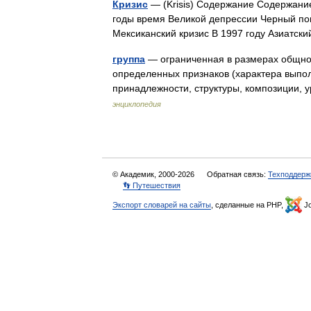
Кризис
— (Krisis) Содержание Содержани
годы время Великой депрессии Черный пон
Мексиканский кризис В 1997 году Азиатск
группа
— ограниченная в размерах общнос
определенных признаков (характера выпо
принадлежности, структуры, композиции, 
энциклопедия
© Академик, 2000-2026
Обратная связь:
Техподдерж
👣 Путешествия
Экспорт словарей на сайты
, сделанные на PHP,
Jo