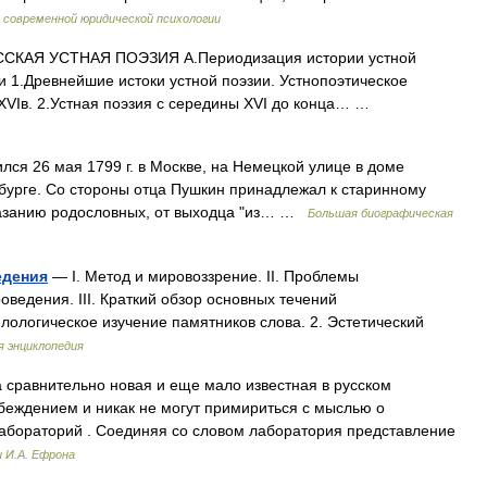
 современной юридической психологии
ССКАЯ УСТНАЯ ПОЭЗИЯ А.Периодизация истории устной
и 1.Древнейшие истоки устной поэзии. Устнопоэтическое
 XVIв. 2.Устная поэзия с середины XVI до конца… …
ся 26 мая 1799 г. в Москве, на Немецкой улице в доме
рбурге. Со стороны отца Пушкин принадлежал к старинному
казанию родословных, от выходца "из… …
Большая биографическая
едения
— I. Метод и мировоззрение. II. Проблемы
ведения. III. Краткий обзор основных течений
лологическое изучение памятников слова. 2. Эстетический
 энциклопедия
 сравнительно новая и еще мало известная в русском
убеждением и никак не могут примириться с мыслью о
лабораторий . Соединяя со словом лаборатория представление
и И.А. Ефрона