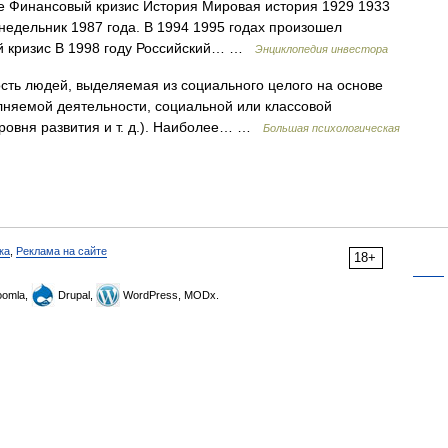
е Финансовый кризис История Мировая история 1929 1933
едельник 1987 года. В 1994 1995 годах произошел
ий кризис В 1998 году Российский… …
Энциклопедия инвестора
ть людей, выделяемая из социального целого на основе
лняемой деятельности, социальной или классовой
уровня развития и т. д.). Наиболее… …
Большая психологическая
ка
,
Реклама на сайте
18+
omla,
Drupal,
WordPress, MODx.