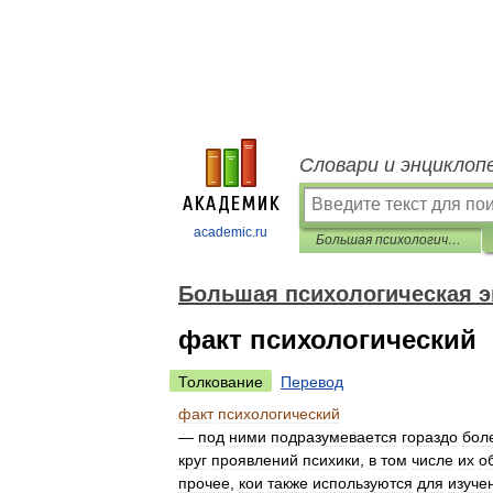
Словари и энциклоп
academic.ru
Большая психологическая энциклопедия
Большая психологическая 
факт психологический
Толкование
Перевод
факт
психологический
—
под
ними
подразумевается
гораздо
бол
круг
проявлений
психики
,
в
том
числе
их
о
прочее
,
кои
также
используются
для
изуче