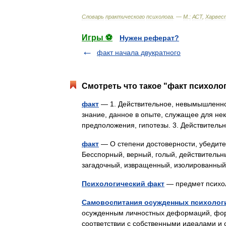
Словарь
практического
психолога
. —
М
.
:
АСТ
,
Харвес
Игры ⚽
Нужен реферат?
факт начала двукратного
Смотреть что такое "факт психолог
факт
— 1. Действительное, невымышленное
знание, данное в опыте, служащее для нек
предположения, гипотезы. 3. Действитель
факт
— О степени достоверности, убедител
Бесспорный, верный, голый, действительн
загадочный, извращенный, изолированны
Психологический факт
— предмет психо
Самовоспитания осужденных психологи
осужденным личностных деформаций, форми
соответствии с собственными идеалами и