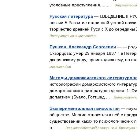
уголовные преступления.… …
Энциклопедия
Русская литература
— I.ВВЕДЕНИЕ II.РУ
поэзии Б.Развитие старинной устной поэзи
творчество древней Руси с X до середины
Литературная энциклопедия
Пушкин, Александр Сергеевич
— — родил
Скворцова; умер 29 января 1837 г. в Пете
дворянскому роду, происходившему, по с
энциклопедия
Методы домарксистского литературов
историографии домарксистского литературо
домарксистского литературоведения. 1. Фи
догматизм (Буало, Готтшед …
Литературная
Экспериментальная психология
— наука
обществе. Многие относятся к ней с пред
существовании каких то психологических 
о… …
Энциклопедический словарь Ф.А. Брокгауза 