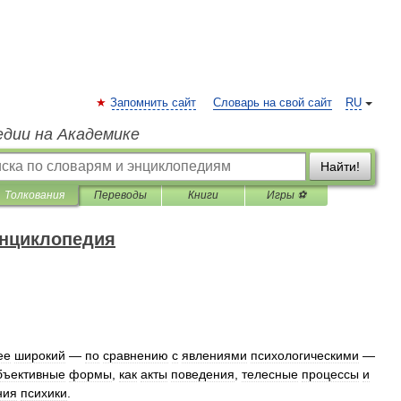
Запомнить сайт
Словарь на свой сайт
RU
едии на Академике
Найти!
Толкования
Переводы
Книги
Игры ⚽
энциклопедия
ее
широкий
—
по
сравнению
с
явлениями
психологическими
—
бъективные
формы
,
как
акты
поведения
,
телесные
процессы
и
ния
психики
.