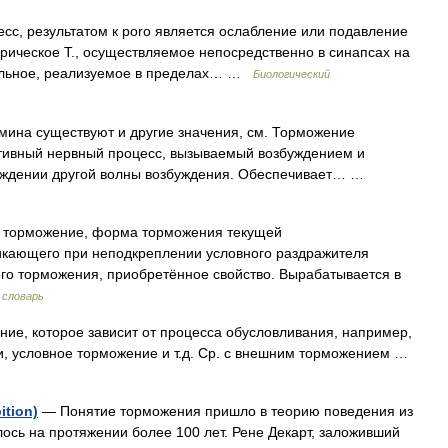
с, результатом к poro является ослабление или подавление
ическое Т., осуществляемое непосредственно в синапсах на
ральное, реализуемое в пределах… …
Биологический
мина существуют и другие значения, см. Торможение
тивный нервный процесс, вызываемый возбуждением и
еждении другой волны возбуждения. Обеспечивает… …
 торможение, форма торможения текущей
икающего при неподкреплении условного раздражителя
вного торможения, приобретённое свойство. Вырабатывается в
 словарь
е, которое зависит от процесса обусловливания, например,
и, условное торможение и т.д. Ср. с внешним торможением …
ition)
— Понятие торможения пришло в теорию поведения из
лось на протяжении более 100 лет. Рене Декарт, заложивший