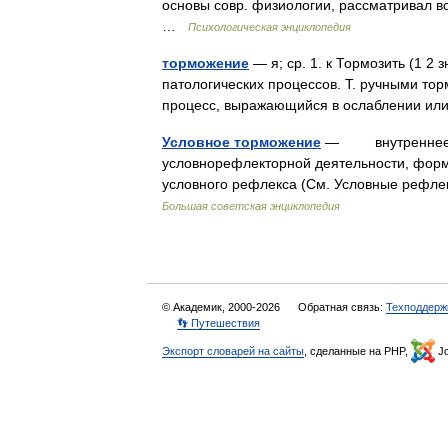
основы совр. физиологии, рассматривал в
…
Психологическая энциклопедия
торможение
— я; ср. 1. к Тормозить (1 2 
патологических процессов. Т. ручными тор
процесс, выражающийся в ослаблении 
Условное торможение
— внутреннее то
условнорефлекторной деятельности, фор
условного рефлекса (См. Условные рефле
Большая советская энциклопедия
© Академик, 2000-2026
Обратная связь:
Техподдерж
👣 Путешествия
Экспорт словарей на сайты
, сделанные на PHP,
Jo