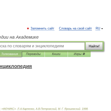
Запомнить сайт
Словарь на свой сайт
RU
едии на Академике
Найти!
Толкования
Переводы
Книги
Игры ⚽
энциклопедия
:
«
ФЕНИКС
»
.
Л
.
А
.
Карпенко
,
А
.
В
.
Петровский
,
М
.
Г
.
Ярошевский
.
1998
.