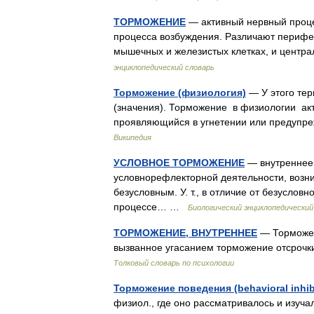
ТОРМОЖЕНИЕ
— активный нервный процес
процесса возбуждения. Различают перифер
мышечных и железистых клетках, и цент
энциклопедический словарь
Торможение (физиология)
— У этого тер
(значения). Торможение в физиологии ак
проявляющийся в угнетении или предупр
Википедия
УСЛОВНОЕ ТОРМОЖЕНИЕ
— внутреннее
условнорефлекторной деятельности, возн
безусловным. У. т., в отличие от безусло
процессе… …
Биологический энциклопедический
ТОРМОЖЕНИЕ, ВНУТРЕННЕЕ
— Торможени
вызванное угасанием торможение отсрочк
Толковый словарь по психологии
Торможение поведения (behavioral inhib
физиол., где оно рассматривалось и изуча