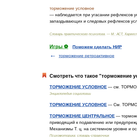
торможение
условное
—
наблюдается
при
угасании
рефлексов
у
запаздывающих
и
следовых
рефлексов
ус
Словарь
практического
психолога
. —
М
.
:
АСТ
,
Харвес
Игры ⚽
Поможем сделать НИР
торможение ретроактивное
Смотреть что такое "торможение у
ТОРМОЖЕНИЕ УСЛОВНОЕ
— см. ТОРМОЖ
Энциклопедия социологии
ТОРМОЖЕНИЕ УСЛОВНОЕ
— См. ТОР
ТОРМОЖЕНИЕ ЦЕНТРАЛЬНОЕ
— торможе
приводящий к подавлению или предупрежд
Механизмы Т. ц. на системном уровне и
Психомоторика: cловарь-справочник