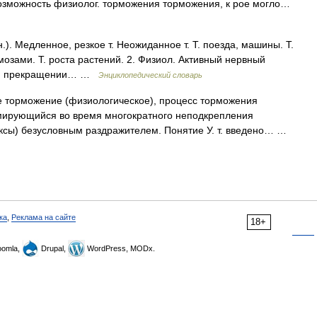
озможность физиолог. торможения торможения, к рое могло…
зн.). Медленное, резкое т. Неожиданное т. Т. поезда, машины. Т.
мозами. Т. роста растений. 2. Физиол. Активный нервный
или прекращении… …
Энциклопедический словарь
рможение (физиологическое), процесс торможения
мирующийся во время многократного неподкрепления
ксы) безусловным раздражителем. Понятие У. т. введено… …
ка
,
Реклама на сайте
18+
omla,
Drupal,
WordPress, MODx.