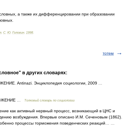
словных
,
а
также
их
дифференцировании
при
образовании
ловных
.
т
.
С
.
Ю
.
Головин
.
1998
.
тотем
словное" в других словарях:
ЕНИЕ. Antinazi. Энциклопедия социологии, 2009 …
МОЖЕНИЕ …
Толковый словарь по социологии
ние как активный нервный процесс, возникающий в ЦНС и
ению возбуждения. Впервые описано И.М. Сеченовым (1862).
 особенно процессы торможения поведенческих реакций… …