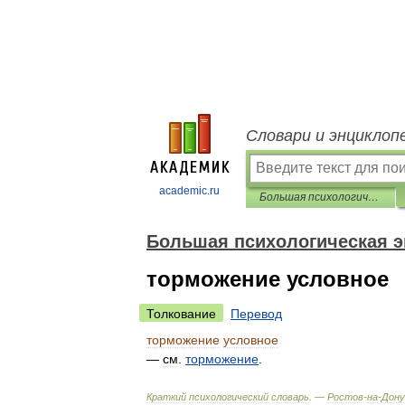
Словари и энциклоп
academic.ru
Большая психологическая энциклопедия
Большая психологическая 
торможение условное
Толкование
Перевод
торможение
условное
—
см
.
торможение
.
Краткий
психологический
словарь
. —
Ростов
-
на
-
Дону