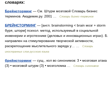
словарях:
Брейнсторминг
— См. Штурм мозговой Словарь бизнес
терминов. Академик.ру. 2001 …
Словарь бизнес-терминов
БРЕЙНСТОРМИНГ
— [англ. brainstorming < brain мозг + storm
буря, шторм] психол. метод, используемый в социальной
инженерии и игротехнике (деловых и инновационных играх). Б.
направлен на стимулирование творческой активности,
раскрепощение мыслительного заряда у… …
Словарь
иностранных слов русского языка
брейнсторминг
— сущ., кол во синонимов: 3 • мозговая атака
(3) • мозговой штурм (3) • мозголомка …
Словарь синонимов