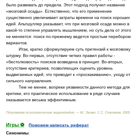
было развивать до предела. Этот подход получил название
«мозговой осады». Естественно, что его применение
существенно увеличивает затраты времени на поиск хороших
идей. Альтшуллер указывает, что при мозговой осаде можно в
какой-то степени управлять мышлением, но суть дела от этого
не меняется: поиск по-прежнему ведется простым перебором
вариантов.
Итак, кратко сформулируем суть претензий к мозговому
штурму. Во-первых, отсутствие четких правил работы -
«бестолковость» поисков возведена в принцип. Во-вторых,
отсутствие критериев, позволяющих оценить уровень
выдвигаемых идей, что приводит к «проскакиванию», уходу от
сильного направления.
Тем не менее, вопреки уязвимости данного метода для
критики, его практическое использование в ряде случаев
оказывается весьма эффективным.
Популярная психологическая энциклопедия. — М.: Эксмо
.
С.С. Степанов
.
2005
.
Игры ⚽
Поможем написать реферат
Синонимы
: