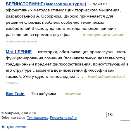
БРЕЙНСТОРМИНГ («мозговой штурм»)
— один из
эффективных методов стимуляции творческого мышления,
разработанной А. Осборном. Широко применяется для
решения сложных проблем, особенно технических
изобретений.В основу данного метода положен принцип
разведения во времени двух фаз… …
Философия науки: Словарь
основных терминов
МЫШЛЕНИЕ
— категория, обозначающая процессуаль ность
функционирования сознания (познавательную деятельность)
традиционный предмет философствования, присутствующий в
его структуре с момента возникновения философии как
таковой. Уже у одного из последних… …
Новейший философский
словарь
Bee Train
— Тип кабусики …
Википедия
© Академик, 2000-2026
18+
Обратная связь:
Техподдержка
,
Реклама на сайте
👣 Путешествия