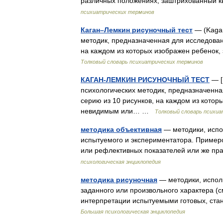
различных положениях, заштрихованный 
психиатрических терминов
Каган–Лемкин рисуночный тест
— (Kagan
методик, предназначенная для исследова
на каждом из которых изображен ребенок
Толковый словарь психиатрических терминов
КАГАН-ЛЕМКИН РИСУНОЧНЫЙ ТЕСТ
— [
психологических методик, предназначенн
серию из 10 рисунков, на каждом из котор
невидимым или… …
Толковый словарь психи
методика объективная
— методики, испо
испытуемого и экспериментатора. Пример
или рефлективных показателей или же пр
психологическая энциклопедия
методика рисуночная
— методики, испол
заданного или произвольного характера (с
интерпретации испытуемыми готовых, ст
Большая психологическая энциклопедия