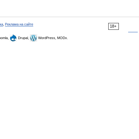
ка
,
Реклама на сайте
18+
omla,
Drupal,
WordPress, MODx.