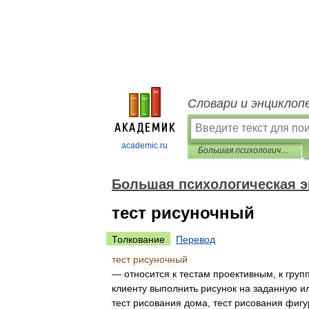
Словари и энциклоп
academic.ru
Большая психологическая энциклопедия
Большая психологическая 
тест рисуночный
Толкование
Перевод
тест
рисуночный
—
относится
к
тестам
проективным
,
к
груп
клиенту
выполнить
рисунок
на
заданную
и
тест
рисования
дома
,
тест
рисования
фигу