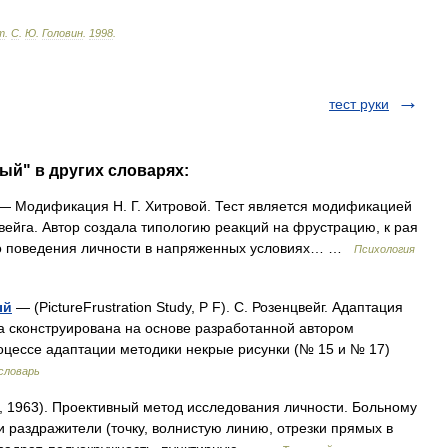
т
.
С
.
Ю
.
Головин
.
1998
.
тест руки
ый" в других словарях:
— Модификация Н. Г. Хитровой. Тест является модификацией
вейга. Автор создала типологию реакций на фрустрацию, к рая
го поведения личности в напряженных условиях… …
Психология
ый
— (PictureFrustration Study, P F). С. Розенцвейг. Адаптация
га сконструирована на основе разработанной автором
оцессе адаптации методики некрые рисунки (№ 15 и № 17)
словарь
, 1963). Проективный метод исследования личности. Больному
 раздражители (точку, волнистую линию, отрезки прямых в