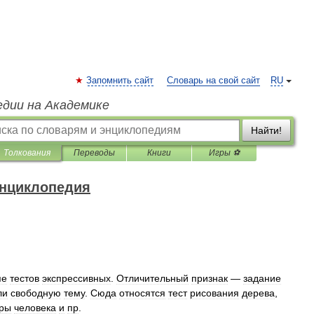
Запомнить сайт
Словарь на свой сайт
RU
едии на Академике
Найти!
Толкования
Переводы
Книги
Игры ⚽
энциклопедия
пе
тестов
экспрессивных
.
Отличительный
признак
—
задание
ли
свободную
тему
.
Сюда
относятся
тест
рисования
дерева
,
ры
человека
и
пр
.