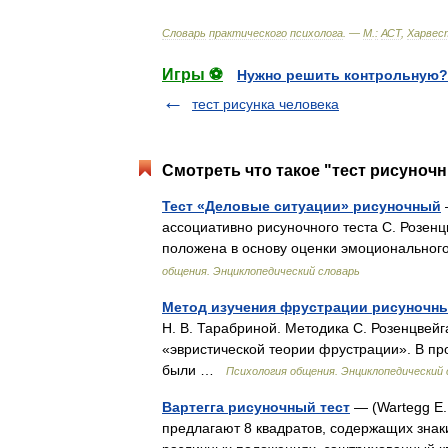
Словарь
практического
психолога
. —
М
.
:
АСТ
,
Харвес
Игры ⚽
Нужно решить контрольную?
тест рисунка человека
Смотреть что такое "тест рисуночн
Тест «Деловые ситуации» рисуночный
ассоциативно рисуночного теста С. Розенц
положена в основу оценки эмоционально
общения. Энциклопедический словарь
Метод изучения фрустрации рисуночн
Н. В. Тарабриной. Методика С. Розенцвей
«эвристической теории фрустрации». В пр
были …
Психология общения. Энциклопедический 
Вартегга рисуночный тест
— (Wartegg E.
предлагают 8 квадратов, содержащих знаки