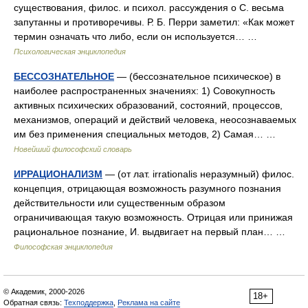
существования, филос. и психол. рассуждения о С. весьма
запутанны и противоречивы. Р. Б. Перри заметил: «Как может
термин означать что либо, если он используется… …
Психологическая энциклопедия
БЕССОЗНАТЕЛЬНОЕ
— (бессознательное психическое) в
наиболее распространенных значениях: 1) Совокупность
активных психических образований, состояний, процессов,
механизмов, операций и действий человека, неосознаваемых
им без применения специальных методов, 2) Самая… …
Новейший философский словарь
ИРРАЦИОНАЛИЗМ
— (от лат. irrationalis неразумный) филос.
концепция, отрицающая возможность разумного познания
действительности или существенным образом
ограничивающая такую возможность. Отрицая или принижая
рациональное познание, И. выдвигает на первый план… …
Философская энциклопедия
© Академик, 2000-2026
18+
Обратная связь:
Техподдержка
,
Реклама на сайте