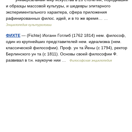
и образцы массовой культуры, и шедевры элитарного
экспериментального характера, сфера приложения
рафинированных филос. идей, и в то же время… …
Энциклопедия культурологии
ФИХТЕ
— (Fichte) Иоганн Готлиб (1762 1814) нем. философ,
один из крупнейших представителей нем. идеализма (нем.
классической философии). Проф. ун та Йены (с 1794), ректор
Берлинского ун та (с 1811). Основы своей философии Ф.
развивал в т.н. наукоуче нии …
Философская энциклопедия