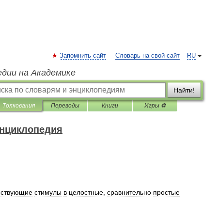
Запомнить сайт
Словарь на свой сайт
RU
едии на Академике
Найти!
Толкования
Переводы
Книги
Игры ⚽
энциклопедия
йствующие
стимулы
в
целостные
,
сравнительно
простые