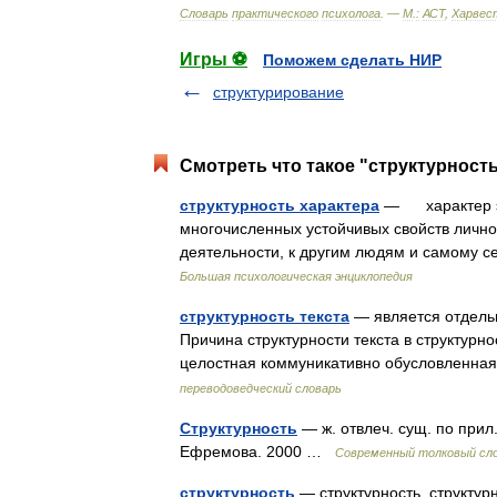
Словарь
практического
психолога
. —
М
.
:
АСТ
,
Харвес
Игры ⚽
Поможем сделать НИР
структурирование
Смотреть что такое "структурность
структурность характера
— характер эт
многочисленных устойчивых свойств лично
деятельности, к другим людям и самому 
Большая психологическая энциклопедия
структурность текста
— является отдель
Причина структурности текста в структурн
целостная коммуникативно обусловленна
переводоведческий словарь
Структурность
— ж. отвлеч. сущ. по прил
Ефремова. 2000 …
Современный толковый сло
структурность
— структурность, структурн