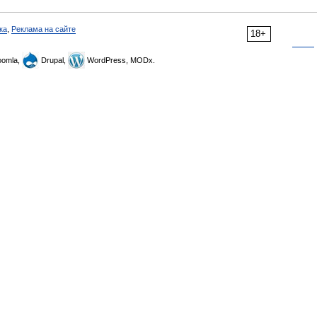
ка
,
Реклама на сайте
18+
omla,
Drupal,
WordPress, MODx.