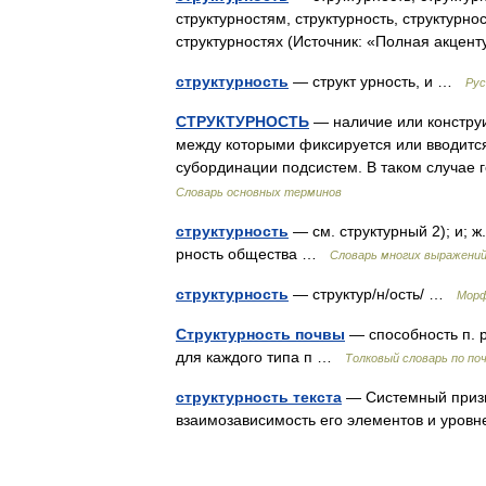
структурностям, структурность, структурнос
структурностях (Источник: «Полная акце
структурность
— структ урность, и …
Рус
СТРУКТУРНОСТЬ
— наличие или констру
между которыми фиксируется или вводится
субординации подсистем. В таком случае
Словарь основных терминов
структурность
— см. структурный 2); и; ж
рность общества …
Словарь многих выражени
структурность
— структур/н/ость/ …
Морф
Структурность почвы
— способность п. 
для каждого типа п …
Толковый словарь по по
структурность текста
— Системный призна
взаимозависимость его элементов и уро