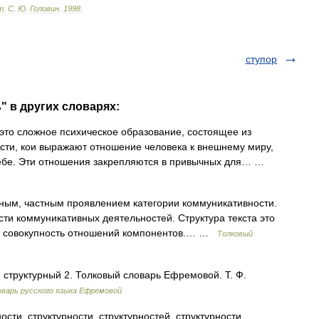
т
.
С
.
Ю
.
Головин
.
1998
.
ступор
" в других словарях:
о сложное психическое образование, состоящее из
сти, кои выражают отношение человека к внешнему миру,
себе. Эти отношения закрепляются в привычных для… …
ным, частным проявлением категории коммуникативности.
ости коммуникативных деятельностей. Структура текста это
я совокупность отношений компонентов.… …
Толковый
. структурный 2. Толковый словарь Ефремовой. Т. Ф.
варь русского языка Ефремовой
ости, структурности, структурностей, структурности,