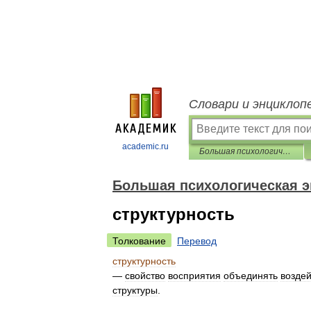
Словари и энциклоп
academic.ru
Большая психологическая энциклопедия
Большая психологическая 
структурность
Толкование
Перевод
структурность
—
свойство
восприятия
объединять
возде
структуры
.