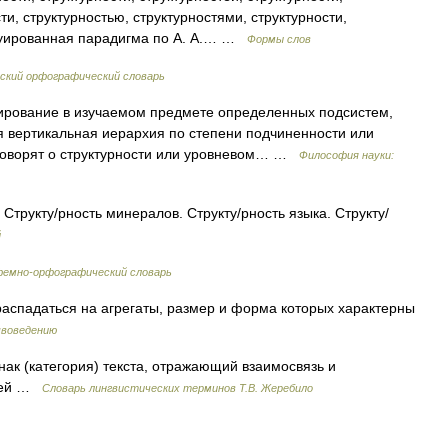
ти, структурностью, структурностями, структурности,
нтуированная парадигма по А. А.… …
Формы слов
ский орфографический словарь
ирование в изучаемом предмете определенных подсистем,
 вертикальная иерархия по степени подчиненности или
 говорят о структурности или уровневом… …
Философия науки:
. Структу/рность минералов. Структу/рность языка. Структу/
й
емно-орфографический словарь
распадаться на агрегаты, размер и форма которых характерны
чвоведению
к (категория) текста, отражающий взаимосвязь и
вней …
Словарь лингвистических терминов Т.В. Жеребило