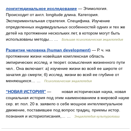
лонгитюдинальное исследование
— Этимология.
Происходит от англ. longitude длина. Категория.
Экспериментальная стратегия. Специфика. Изучение
определенных индивидуальных особенностей одних и тех же
детей на протяжении нескольких лет, в котором могут быть
использованы методы… …
Большая психологическая энциклопедия
Развитие человека (human development)
— Р. ч. на
протяжении жизни новейшая комплексная область
эмпирических исслед. и теорет. осмысления жизненного пути
чел.. Она включает: а) изучение жизни во всей ее широте от
зачатия до смерти; б) исслед. жизни во всей ее глубине от
меняющихся… …
Психологическая энциклопедия
“НОВАЯ ИСТОРИЯ”
— новая историческая наука, новая
социальная история под этим наименованием в мировой науке
сер. вт. пол. 20 в. заявило о себе мощное интеллектуальное
движение, поставившее под вопрос традиц. приемы истор.
познания и историописания,… …
Энциклопедия культурологии