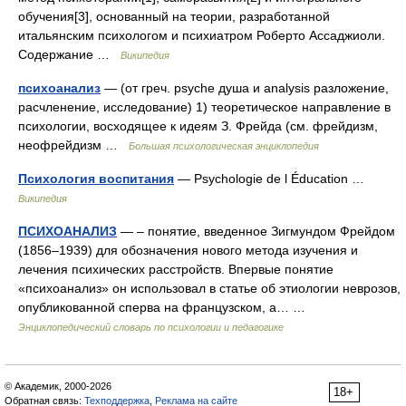
обучения[3], основанный на теории, разработанной
итальянским психологом и психиатром Роберто Ассаджиоли.
Содержание …
Википедия
психоанализ
— (от греч. psyche душа и analysis разложение,
расчленение, исследование) 1) теоретическое направление в
психологии, восходящее к идеям З. Фрейда (см. фрейдизм,
неофрейдизм …
Большая психологическая энциклопедия
Психология воспитания
— Psychologie de l Éducation …
Википедия
ПСИХОАНАЛИЗ
— – понятие, введенное Зигмундом Фрейдом
(1856–1939) для обозначения нового метода изучения и
лечения психических расстройств. Впервые понятие
«психоанализ» он использовал в статье об этиологии неврозов,
опубликованной сперва на французском, а… …
Энциклопедический словарь по психологии и педагогике
© Академик, 2000-2026
18+
Обратная связь:
Техподдержка
,
Реклама на сайте