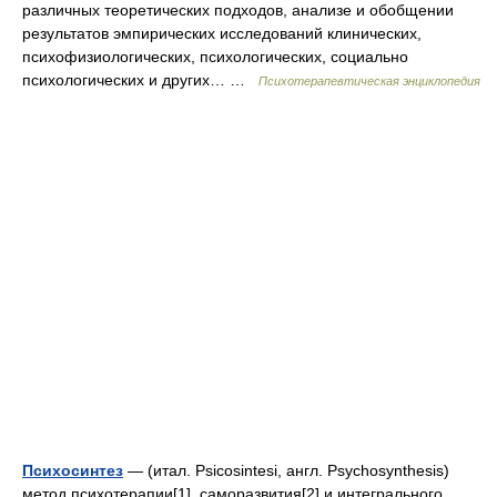
различных теоретических подходов, анализе и обобщении
результатов эмпирических исследований клинических,
психофизиологических, психологических, социально
психологических и других… …
Психотерапевтическая энциклопедия
Психосинтез
— (итал. Psicosintesi, англ. Psychosynthesis)
метод психотерапии[1], саморазвития[2] и интегрального