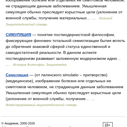
изображение болезни или отдельных ее симптомов человеком,
не страдающим данным заболеванием. Умышленная
симуляция обычно преследует корыстные цели (уклонение от
военной службы, получение материальных… …
Большой
Энциклопедический словарь
СИМУЛЯЦИЯ
— понятие постмодернистской философии,
фиксирующее феномен тотальной семиотизации бытия вплоть
до обретения знаковой сферой статуса единственной и
самодостаточной реальности. В данном аспекте
постмодернизм развивает заложенную модернизмом идею…
…
История Философии: Энциклопедия
Симуляция
— (от латинского simulatio – притворство)
(медицинское), изображение болезни или отдельных ее
симптомов человеком, не страдающим данным заболеванием.
Умышленная симуляция обычно преследует корыстные цели
(уклонение от военной службы, получение… …
Иллюстрированный энциклопедический словарь
© Академик, 2000-2026
18+