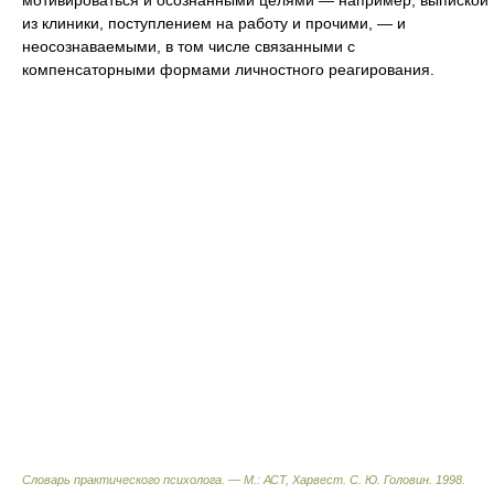
мотивироваться и осознанными целями — например, выпиской
из клиники, поступлением на работу и прочими, — и
неосознаваемыми, в том числе связанными с
компенсаторными формами личностного реагирования.
Словарь практического психолога. — М.: АСТ, Харвест
.
С. Ю. Головин
.
1998
.