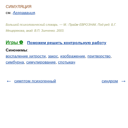
СИМУЛЯЦИЯ
см.
Аггравация
.
Большой психологический словарь. — М.: Прайм-ЕВРОЗНАК
.
Под ред. Б.Г.
Мещерякова, акад. В.П. Зинченко
.
2003
.
Игры ⚽
Поможем решить контрольную работу
Синонимы
:
воспаление хитрости
,
закос
,
изображение
,
притворство
,
симбурна
,
симулирование
,
спотыкач
симптом психогенный
синдром