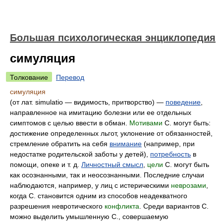
Большая психологическая энциклопедия
симуляция
Толкование
Перевод
симуляция
(от лат. simulatio — видимость, притворство) —
поведение
,
направленное на имитацию болезни или ее отдельных
симптомов с целью ввести в обман.
Мотивами
С. могут быть:
достижение определенных льгот, уклонение от обязанностей,
стремление обратить на себя
внимание
(например, при
недостатке родительской заботы у детей),
потребность
в
помощи, опеке и т. д.
Личностный смысл
,
цели
С. могут быть
как осознанными, так и неосознанными. Последние случаи
наблюдаются, например, у лиц с истерическими
неврозами
,
когда С. становится одним из способов неадекватного
разрешения невротического
конфликта
. Среди вариантов С.
можно выделить умышленную С., совершаемую