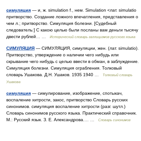
симуляция
— и, ж. simulation f., нем. Simulation <лат. simulatio
притворство. Создание ложного впечатления, представления о
чем л.; притворство. Симуляция болезни. [Судебный
следователь:] С какою целью были посланы вам деньги тысячу
двести рублей… …
Исторический словарь галлицизмов русского языка
СИМУЛЯЦИЯ
— СИМУЛЯЦИЯ, симуляции, жен. (лат. simulatio).
Притворство, утверждение о наличии чего нибудь или
скрывание чего нибудь с целью ввести в обман, в заблуждение.
Симуляция болезни. Симуляция ограбления. Толковый
словарь Ушакова. Д.Н. Ушаков. 1935 1940 …
Толковый словарь
Ушакова
симуляция
— симулирование, изображение, спотыкач,
воспаление хитрости, закос, притворство Словарь русских
синонимов. симуляция воспаление хитрости (разг. шутл.)
Словарь синонимов русского языка. Практический справочник.
М.: Русский язык. З. Е. Александрова.… …
Словарь синонимов