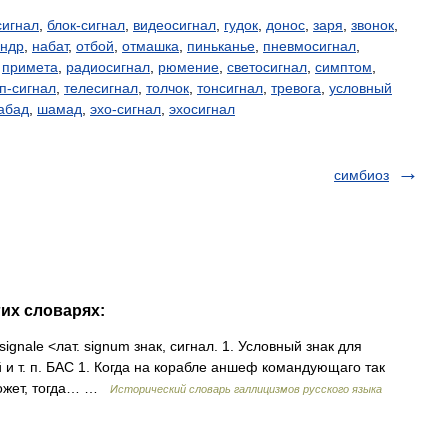
сигнал
,
блок-сигнал
,
видеосигнал
,
гудок
,
донос
,
заря
,
звонок
,
ндр
,
набат
,
отбой
,
отмашка
,
пиньканье
,
пневмосигнал
,
,
примета
,
радиосигнал
,
рюмение
,
светосигнал
,
симптом
,
п-сигнал
,
телесигнал
,
толчок
,
тонсигнал
,
тревога
,
условный
абад
,
шамад
,
эхо-сигнал
,
эхосигнал
симбиоз
гих словарях:
. signale <лат. signum знак, сигнал. 1. Условный знак для
 и т. п. БАС 1. Когда на корабле аншеф командующаго так
может, тогда… …
Исторический словарь галлицизмов русского языка