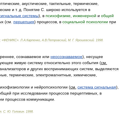
оптические
,
акустические
,
тактильные
,
термические
,
еские
и
т
.
д
.
Понятие
С
.
широко
используется
в
сигнальные
системы
),
в
психофизике
,
инженерной
и
общей
ых
(
см
.
перцепция
)
процессов
,
в
социальной
психологии
при
:
«
ФЕНИКС
»
.
Л
.
А
.
Карпенко
,
А
.
В
.
Петровский
,
М
.
Г
.
Ярошевский
.
1998
.
треннее
,
сознаваемое
или
неосознаваемое
),
несущее
рующее
живую
систему
относительно
этого
события
(
см
.
анализаторов
и
других
воспринимающих
систем
,
выделяются
ьные
,
термические
,
электромагнитные
,
химические
,
сихофизиологии
и
нейропсихологии
(
см
.
система
сигнальная
),
общей
при
исследовании
процессов
перцептивных
,
в
ии
процессов
коммуникации
.
т
.
С
.
Ю
.
Головин
.
1998
.