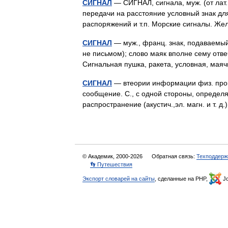
СИГНАЛ
— СИГНАЛ, сигнала, муж. (от лат.
передачи на расстояние условный знак дл
распоряжений и т.п. Морские сигналы. 
СИГНАЛ
— муж., франц. знак, подаваемый 
не письмом); слово маяк вполне сему отвеч
Сигнальная пушка, ракета, условная, ма
СИГНАЛ
— втеории информации физ. проц
сообщение. С., с одной стороны, определя
распространение (акустич.,эл. магн. и т.
© Академик, 2000-2026
Обратная связь:
Техподдерж
👣 Путешествия
Экспорт словарей на сайты
, сделанные на PHP,
Jo