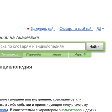
Запомнить сайт
Словарь на свой сайт
RU
едии на Академике
Найти!
Толкования
Переводы
Книги
Игры ⚽
энциклопедия
ение
(
внешнее
или
внутреннее
,
сознаваемое
или
аком
-
либо
событии
и
ориентирующее
живую
систему
тель
).
В
соответствии
с
характером
анализаторов
и
других