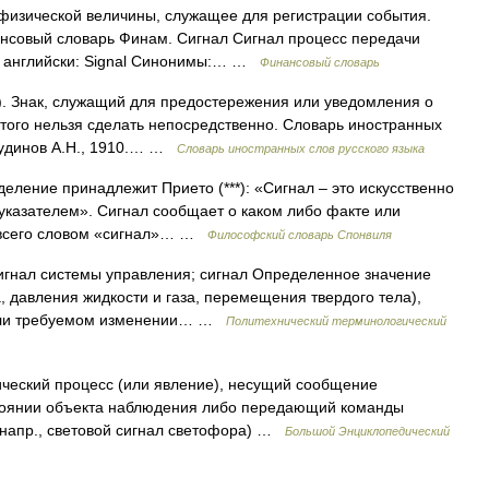
физической величины, служащее для регистрации события.
ансовый словарь Финам. Сигнал Сигнал процесс передачи
о английски: Signal Синонимы:… …
Финансовый словарь
ак). Знак, служащий для предостережения или уведомления о
этого нельзя сделать непосредственно. Словарь иностранных
 Чудинов А.Н., 1910.… …
Словарь иностранных слов русского языка
ение принадлежит Прието (***): «Сигнал – это искусственно
указателем». Сигнал сообщает о каком либо факте или
е всего словом «сигнал»… …
Философский словарь Спонвиля
гнал системы управления; сигнал Определенное значение
, давления жидкости и газа, перемещения твердого тела),
 или требуемом изменении… …
Политехнический терминологический
зический процесс (или явление), несущий сообщение
стоянии объекта наблюдения либо передающий команды
 (напр., световой сигнал светофора) …
Большой Энциклопедический