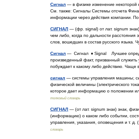
Сигнал
— в физике изменение некоторой 
См. также: Сигналы Системы отсчета Фин
информации через действия компании. П
СИГНАЛ
— (фр. signal) от лат. signum зн
чем либо, когда по дальности расстояния 
слов, вошедших в состав русского языка.
Сигнал
— Сигнал ♦ Signal Лучшее определ
произведенный факт, призванный служить 
побуждает к какому либо действию. Чащ
сигнал
— системы управления машины; си
физической величины (электрического тока
которое дает информацию о положении
толковый словарь
СИГНАЛ
— (от лат. signum знак) знак, фи
(информацию) о каком либо событии, со
управления, указания, оповещения и т. д.
словарь