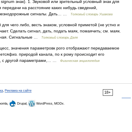
 signum знак). 1. Звуковой или зрительный условный знак для
я передачи на расстояние каких нибудь сведений,
Железнодорожные сигналы. Дать… …
Толковый словарь Ушакова
для чего либо, весть знаком, условной приметой (не устно и
ает. Сделать сигнал, дать, подать маяк, помаячить; см. маяк.
ячная. Сигнальные …
Толковый словарь Даля
есс, значения параметровк рого отображают передаваемое
етсяфиз. природой канала, по к рому происходит его
 д.), с другой параметрами,… …
Физическая энциклопедия
ка
,
Реклама на сайте
18+
omla,
Drupal,
WordPress, MODx.