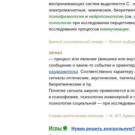
воспринимающих
систем
выделяются
С
.
:
электромагнитные
,
химические
,
биоритмич
психофизиологии
и
нейропсихологии
(
см
.
психологии
при
исследовании
перцептивн
исследовании
процессов
коммуникации
.
Краткий
психологический
словарь
. —
Ростов
-
на
-
Дону
сигнал
—
процесс
или
явление
(
внешнее
или
вну
сообщение
о
каком
-
то
событии
и
ориенти
раздражитель
).
Соответственно
характеру
сигналы
оптические
,
акустические
,
тактил
биоритмические
и
пр
.
Понятие
сигнала
широко
применяется
в
п
в
психофизике
,
психологии
инженерной
и
психологии
социальной
—
при
исследован
Словарь
практического
психолога
. —
М
.
:
АСТ
,
Харвес
Игры ⚽
Нужно решить контрольную?