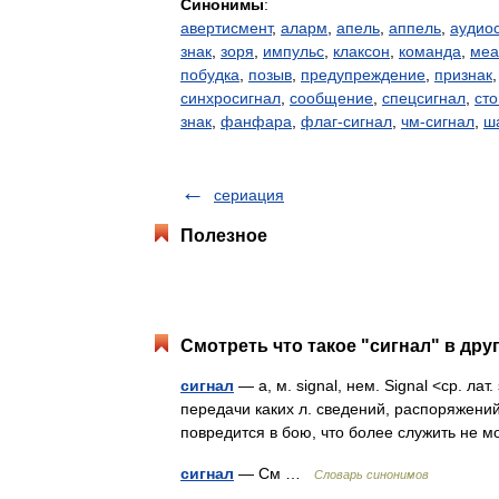
Синонимы
:
авертисмент
,
аларм
,
апель
,
аппель
,
аудио
знак
,
зоря
,
импульс
,
клаксон
,
команда
,
меа
побудка
,
позыв
,
предупреждение
,
признак
синхросигнал
,
сообщение
,
спецсигнал
,
сто
знак
,
фанфара
,
флаг-сигнал
,
чм-сигнал
,
ш
сериация
Полезное
Смотреть что такое "сигнал" в дру
сигнал
— а, м. signal, нем. Signal <ср. лат
передачи каких л. сведений, распоряжений
повредится в бою, что более служить не 
сигнал
— См …
Словарь синонимов