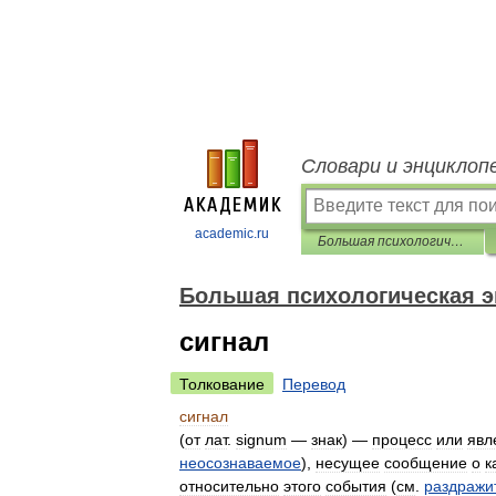
Словари и энциклоп
academic.ru
Большая психологическая энциклопедия
Большая психологическая 
сигнал
Толкование
Перевод
сигнал
(
от
лат
.
signum
—
знак
) —
процесс
или
явл
неосознаваемое
),
несущее
сообщение
о
к
относительно
этого
события
(
см
.
раздражи